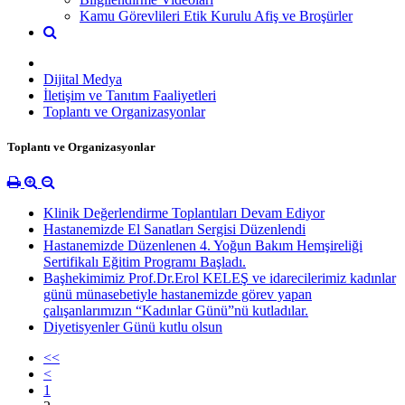
Kamu Görevlileri Etik Kurulu Afiş ve Broşürler
Dijital Medya
İletişim ve Tanıtım Faaliyetleri
Toplantı ve Organizasyonlar
Toplantı ve Organizasyonlar
Klinik Değerlendirme Toplantıları Devam Ediyor
Hastanemizde El Sanatları Sergisi Düzenlendi
Hastanemizde Düzenlenen 4. Yoğun Bakım Hemşireliği
Sertifikalı Eğitim Programı Başladı.
Başhekimimiz Prof.Dr.Erol KELEŞ ve idarecilerimiz kadınlar
günü münasebetiyle hastanemizde görev yapan
çalışanlarımızın “Kadınlar Günü”nü kutladılar.
Diyetisyenler Günü kutlu olsun
<<
<
1