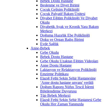
Bebek Dostu Hastane
Beslenme ve Diyet Birimi
Çocuk Gelişim Polikliniği
Çocuk Palyatif Bakım Ünitesi
Diyabet Eğitim Polikliniği Ve Diyabet
Okulu
Diyabetik Ayak ve Kronik Yara Bakım
Merkezi
Doğuma Hazırlık Ebe Polikliniği
Doku ve Organ Bağış Birimi
Evde Sağlık
Anne-Bebek
Gebe Okulu
Bebek Dostu Hastane
Gebe Okulu Uzaktan Eğitim Videoları
Anne Dostu Hastane
Laktasyon ve Relaktasyon Polikliniği
Emzirme Politikası
Elazığ Fethi Sekin Şehir Hastanesine
‘Anne dostu hastane unvanı' verildi
Doğum Raporu Nüfus Tescil İşlemi
Bilgilendirme Duyurusu
Tüp Bebek Merkezi
Elazığ Fethi Sekin Şehir Hastanesi Gebe
Okulu Her Zaman Yanınızda