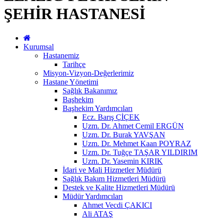
ŞEHİR HASTANESİ
Kurumsal
Hastanemiz
Tarihçe
Misyon-Vizyon-Değerlerimiz
Hastane Yönetimi
Sağlık Bakanımız
Başhekim
Başhekim Yardımcıları
Ecz. Barış ÇİÇEK
Uzm. Dr. Ahmet Cemil ERGÜN
Uzm. Dr. Burak YAVŞAN
Uzm. Dr. Mehmet Kaan POYRAZ
Uzm. Dr. Tuğçe TAŞAR YILDIRIM
Uzm. Dr. Yasemin KIRIK
İdari ve Mali Hizmetler Müdürü
Sağlık Bakım Hizmetleri Müdürü
Destek ve Kalite Hizmetleri Müdürü
Müdür Yardımcıları
Ahmet Vecdi ÇAKICI
Ali ATAŞ