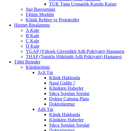
TUK Tıpta Uzmanlık Kurulu Kararı
Staj Başvuruları
Eğitim Modülü
Klinik Rehber ve Protokoller
Hizmet Binalarımız
A Kule
B Kule
C Kule
D Kule
YGAP (Yüksek Güvenlikli Adli Psikiyatri) Hastanesi
THAP (Tutuklu Hükümlü Adli Psikiyatri) Hastanesi
Tıbbi Birimler
Kliniklerimiz
Acil Tıp
Klinik Hakkında
Nasıl Gidilir ?
Klinikten Haberler
Sıkça Sorulan Sorular
Doktor Çalışma Planı
Doktorlarımız
Adli Tıp
Klinik Hakkında
Klinikten Haberler
Sıkça Sorulan Sorular
Doktorlarımız