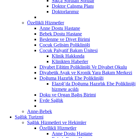
Sıkça Sorulan Sorular
Doktor Çalışma Planı
Doktorlarımız
Özellikli Hizmetler
Anne Dostu Hastane
Bebek Dostu Hastane
Beslenme ve Diyet Birimi
Çocuk Gelişim Polikliniği
Çocuk Palyatif Bakım Ünitesi
Klinik Hakkında
Klinikten Haberler
Diyabet Eğitim Polikliniği Ve Diyabet Okulu
Diyabetik Ayak ve Kronik Yara Bakım Merkezi
Doğuma Hazırlık Ebe Polikliniği
Elazığ’da Doğuma Hazırlık Ebe Polikliniği
hizmete açıldı
Doku ve Organ Bağış Birimi
Evde Sağlık
Anne-Bebek
Sağlık Turizmi
Sağlık Hizmetleri ve Hekimler
Özellikli Hizmetler
Anne Dostu Hastane