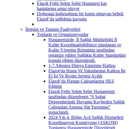
Elazığ Fethi Sekin Şehir Hastanesi kas
hastalarına umut oluyor
Doğuştan bağırsağının bir kısmı olmayan bebek
Elazığ’da sağlığına kavuştu
İletişim ve Tanıtım Faaliyetleri
Toplantı ve Organizasyonlar
Hastanemizde, İl Sağlık Müdürlüğü İl
Kalite Koordinatörlüğünce planlanan ve
Kalite Yönetim Birimimiz tarafından
organize edilen Sağlıkta Kalite Standartları
konulu eğitim düzenlendi.
1-7 Ağustos Dünya Emzirme Haftası
Elazıg'da Hasta Ve Yakınlarının Katkısı İle
El İşi Ve Resim Sergisi Açıldı
Elazığ’da Hastan Çalışanlarına SKS
Eğitimi
Elazığ Fethi Sekin Şehir Hastanemiz
tarafından düzenlenen “6 Şubat
Depremlerinde Hayatını Kaybeden Sağlık
Çalışanları Anısına Şiir Yarışması”
sonuçlandı.
2024 Yılı 4. Bölge Acil Sağlık Hizmetleri
Koordinasyon Komisyonu (ASKOM)
Toplantısı Hastanemizde Düzenlendi