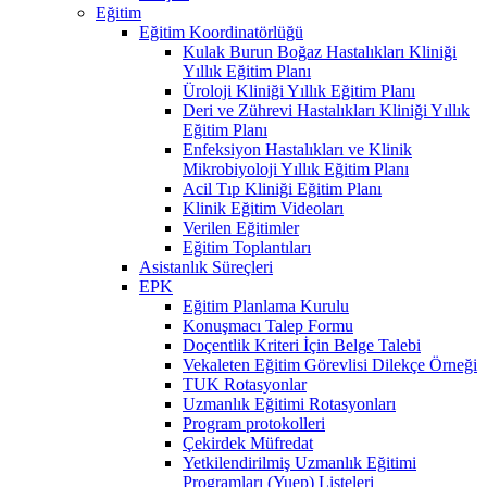
Eğitim
Eğitim Koordinatörlüğü
Kulak Burun Boğaz Hastalıkları Kliniği
Yıllık Eğitim Planı
Üroloji Kliniği Yıllık Eğitim Planı
Deri ve Zührevi Hastalıkları Kliniği Yıllık
Eğitim Planı
Enfeksiyon Hastalıkları ve Klinik
Mikrobiyoloji Yıllık Eğitim Planı
Acil Tıp Kliniği Eğitim Planı
Klinik Eğitim Videoları
Verilen Eğitimler
Eğitim Toplantıları
Asistanlık Süreçleri
EPK
Eğitim Planlama Kurulu
Konuşmacı Talep Formu
Doçentlik Kriteri İçin Belge Talebi
Vekaleten Eğitim Görevlisi Dilekçe Örneği
TUK Rotasyonlar
Uzmanlık Eğitimi Rotasyonları
Program protokolleri
Çekirdek Müfredat
Yetkilendirilmiş Uzmanlık Eğitimi
Programları (Yuep) Listeleri