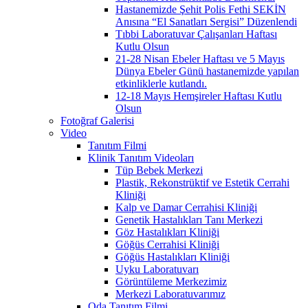
Hastanemizde Şehit Polis Fethi SEKİN
Anısına “El Sanatları Sergisi” Düzenlendi
Tıbbi Laboratuvar Çalışanları Haftası
Kutlu Olsun
21-28 Nisan Ebeler Haftası ve 5 Mayıs
Dünya Ebeler Günü hastanemizde yapılan
etkinliklerle kutlandı.
12-18 Mayıs Hemşireler Haftası Kutlu
Olsun
Fotoğraf Galerisi
Video
Tanıtım Filmi
Klinik Tanıtım Videoları
Tüp Bebek Merkezi
Plastik, Rekonstrüktif ve Estetik Cerrahi
Kliniği
Kalp ve Damar Cerrahisi Kliniği
Genetik Hastalıkları Tanı Merkezi
Göz Hastalıkları Kliniği
Göğüs Cerrahisi Kliniği
Göğüs Hastalıkları Kliniği
Uyku Laboratuvarı
Görüntüleme Merkezimiz
Merkezi Laboratuvarımız
Oda Tanıtım Filmi