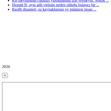
Kış mevsiminin cildinizi yıpratmasına izin vermeyin. Soğuk ...
Hepatit B, aynı adlı virüsün neden olduğu bulaşıcı bir ...
Basilli dizanteri, su kaynaklarının ve gıdaların insan ...
2026
×