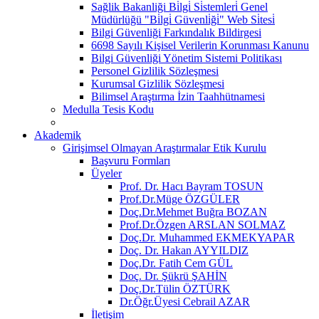
Sağlik Bakanliği Bi̇lgi̇ Si̇stemleri̇ Genel
Müdürlüğü "Bi̇lgi̇ Güvenli̇ği̇" Web Si̇tesi̇
Bilgi Güvenliği Farkındalık Bildirgesi
6698 Sayılı Kişisel Verilerin Korunması Kanunu
Bilgi Güvenliği Yönetim Sistemi Politikası
Personel Gizlilik Sözleşmesi
Kurumsal Gizlilik Sözleşmesi
Bilimsel Araştırma İzin Taahhütnamesi
Medulla Tesis Kodu
Akademik
Girişimsel Olmayan Araştırmalar Etik Kurulu
Başvuru Formları
Üyeler
Prof. Dr. Hacı Bayram TOSUN
Prof.Dr.Müge ÖZGÜLER
Doç.Dr.Mehmet Buğra BOZAN
Prof.Dr.Özgen ARSLAN SOLMAZ
Doç.Dr. Muhammed EKMEKYAPAR
Doç. Dr. Hakan AYYILDIZ
Doç.Dr. Fatih Cem GÜL
Doç. Dr. Şükrü ŞAHİN
Doç.Dr.Tülin ÖZTÜRK
Dr.Öğr.Üyesi Cebrail AZAR
İletişim