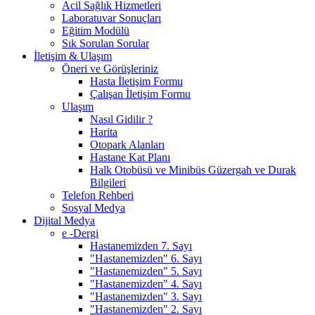
Acil Sağlık Hizmetleri
Laboratuvar Sonuçları
Eğitim Modülü
Sık Sorulan Sorular
İletişim & Ulaşım
Öneri ve Görüşleriniz
Hasta İletişim Formu
Çalışan İletişim Formu
Ulaşım
Nasıl Gidilir ?
Harita
Otopark Alanları
Hastane Kat Planı
Halk Otobüsü ve Minibüs Güzergah ve Durak
Bilgileri
Telefon Rehberi
Sosyal Medya
Dijital Medya
e -Dergi
Hastanemizden 7. Sayı
"Hastanemizden" 6. Sayı
"Hastanemizden" 5. Sayı
"Hastanemizden" 4. Sayı
"Hastanemizden" 3. Sayı
"Hastanemizden" 2. Sayı