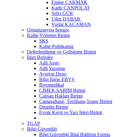
Emine ÇAKMAK
Kadir CANPOLAT
Selvi GÜR
Uğur DABAK
Vuslat KACAMAN
Organizasyon Şeması
Kalite Yönetim Birimi
SKS
Kalite Politikamız
Değerlendirme ve Geliştirme Birimi
İdari Birimler
Adli Arşiv
Adli Yazışma
Ayniyat Depo
Bilgi İşlem EBYS
Biyomedikal
CİMER-SABİM Birimi
Çalışan Hakları Birimi
Çamaşırhane, Terzihane,Spanç Birimi
Disiplin Birimi
Evrak Kayıt ve Yazı İşleri Birimi
TGAP
Bilgi Güvenliği
Bilgi Güvenliği İhlal Bildirim Formu