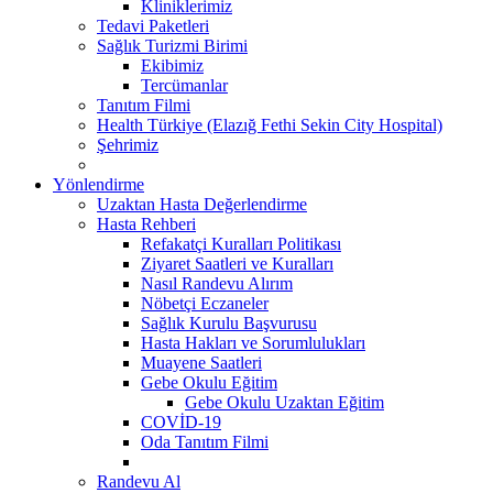
Kliniklerimiz
Tedavi Paketleri
Sağlık Turizmi Birimi
Ekibimiz
Tercümanlar
Tanıtım Filmi
Health Türkiye (Elazığ Fethi Sekin City Hospital)
Şehrimiz
Yönlendirme
Uzaktan Hasta Değerlendirme
Hasta Rehberi
Refakatçi Kuralları Politikası
Ziyaret Saatleri ve Kuralları
Nasıl Randevu Alırım
Nöbetçi Eczaneler
Sağlık Kurulu Başvurusu
Hasta Hakları ve Sorumlulukları
Muayene Saatleri
Gebe Okulu Eğitim
Gebe Okulu Uzaktan Eğitim
COVİD-19
Oda Tanıtım Filmi
Randevu Al