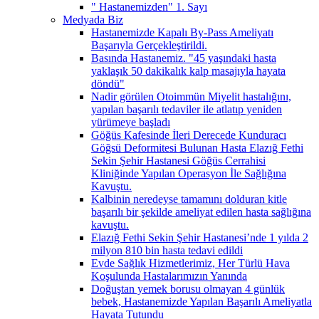
" Hastanemizden" 1. Sayı
Medyada Biz
Hastanemizde Kapalı By-Pass Ameliyatı
Başarıyla Gerçekleştirildi.
Basında Hastanemiz. "45 yaşındaki hasta
yaklaşık 50 dakikalık kalp masajıyla hayata
döndü"
Nadir görülen Otoimmün Miyelit hastalığını,
yapılan başarılı tedaviler ile atlatıp yeniden
yürümeye başladı
Göğüs Kafesinde İleri Derecede Kunduracı
Göğsü Deformitesi Bulunan Hasta Elazığ Fethi
Sekin Şehir Hastanesi Göğüs Cerrahisi
Kliniğinde Yapılan Operasyon İle Sağlığına
Kavuştu.
Kalbinin neredeyse tamamını dolduran kitle
başarılı bir şekilde ameliyat edilen hasta sağlığına
kavuştu.
Elazığ Fethi Sekin Şehir Hastanesi’nde 1 yılda 2
milyon 810 bin hasta tedavi edildi
Evde Sağlık Hizmetlerimiz, Her Türlü Hava
Koşulunda Hastalarımızın Yanında
Doğuştan yemek borusu olmayan 4 günlük
bebek, Hastanemizde Yapılan Başarılı Ameliyatla
Hayata Tutundu