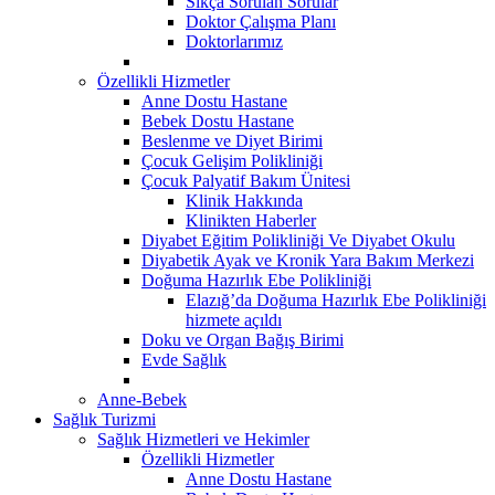
Sıkça Sorulan Sorular
Doktor Çalışma Planı
Doktorlarımız
Özellikli Hizmetler
Anne Dostu Hastane
Bebek Dostu Hastane
Beslenme ve Diyet Birimi
Çocuk Gelişim Polikliniği
Çocuk Palyatif Bakım Ünitesi
Klinik Hakkında
Klinikten Haberler
Diyabet Eğitim Polikliniği Ve Diyabet Okulu
Diyabetik Ayak ve Kronik Yara Bakım Merkezi
Doğuma Hazırlık Ebe Polikliniği
Elazığ’da Doğuma Hazırlık Ebe Polikliniği
hizmete açıldı
Doku ve Organ Bağış Birimi
Evde Sağlık
Anne-Bebek
Sağlık Turizmi
Sağlık Hizmetleri ve Hekimler
Özellikli Hizmetler
Anne Dostu Hastane