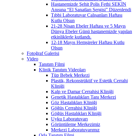
Hastanemizde Şehit Polis Fethi SEKİN
Anısına “El Sanatları Sergisi” Düzenlendi
Tıbbi Laboratuvar Çalışanları Haftası
Kutlu Olsun
21-28 Nisan Ebeler Haftası ve 5 Mayıs
Dünya Ebeler Günü hastanemizde yapılan
etkinliklerle kutlandı.
12-18 Mayıs Hemşireler Haftası Kutlu
Olsun
Fotoğraf Galerisi
Video
Tanıtım Filmi
Klinik Tanıtım Videoları
Tüp Bebek Merkezi
Plastik, Rekonstrüktif ve Estetik Cerrahi
Kliniği
Kalp ve Damar Cerrahisi Kliniği
Genetik Hastalıkları Tanı Merkezi
Göz Hastalıkları Kliniği
Göğüs Cerrahisi Kliniği
Göğüs Hastalıkları Kliniği
Uyku Laboratuvarı
Görüntüleme Merkezimiz
Merkezi Laboratuvarımız
Oda Tanıtım Filmi