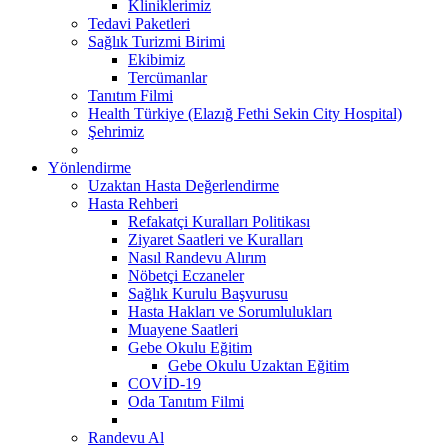
Kliniklerimiz
Tedavi Paketleri
Sağlık Turizmi Birimi
Ekibimiz
Tercümanlar
Tanıtım Filmi
Health Türkiye (Elazığ Fethi Sekin City Hospital)
Şehrimiz
Yönlendirme
Uzaktan Hasta Değerlendirme
Hasta Rehberi
Refakatçi Kuralları Politikası
Ziyaret Saatleri ve Kuralları
Nasıl Randevu Alırım
Nöbetçi Eczaneler
Sağlık Kurulu Başvurusu
Hasta Hakları ve Sorumlulukları
Muayene Saatleri
Gebe Okulu Eğitim
Gebe Okulu Uzaktan Eğitim
COVİD-19
Oda Tanıtım Filmi
Randevu Al