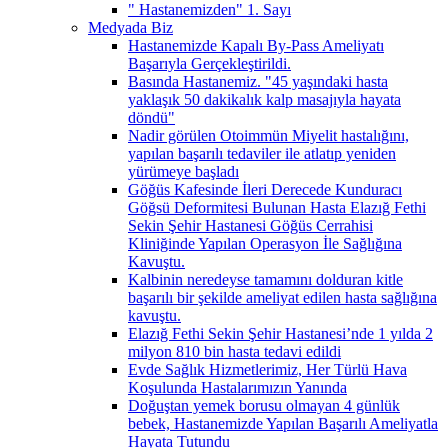
" Hastanemizden" 1. Sayı
Medyada Biz
Hastanemizde Kapalı By-Pass Ameliyatı
Başarıyla Gerçekleştirildi.
Basında Hastanemiz. "45 yaşındaki hasta
yaklaşık 50 dakikalık kalp masajıyla hayata
döndü"
Nadir görülen Otoimmün Miyelit hastalığını,
yapılan başarılı tedaviler ile atlatıp yeniden
yürümeye başladı
Göğüs Kafesinde İleri Derecede Kunduracı
Göğsü Deformitesi Bulunan Hasta Elazığ Fethi
Sekin Şehir Hastanesi Göğüs Cerrahisi
Kliniğinde Yapılan Operasyon İle Sağlığına
Kavuştu.
Kalbinin neredeyse tamamını dolduran kitle
başarılı bir şekilde ameliyat edilen hasta sağlığına
kavuştu.
Elazığ Fethi Sekin Şehir Hastanesi’nde 1 yılda 2
milyon 810 bin hasta tedavi edildi
Evde Sağlık Hizmetlerimiz, Her Türlü Hava
Koşulunda Hastalarımızın Yanında
Doğuştan yemek borusu olmayan 4 günlük
bebek, Hastanemizde Yapılan Başarılı Ameliyatla
Hayata Tutundu