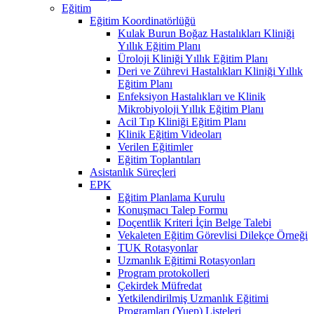
Eğitim
Eğitim Koordinatörlüğü
Kulak Burun Boğaz Hastalıkları Kliniği
Yıllık Eğitim Planı
Üroloji Kliniği Yıllık Eğitim Planı
Deri ve Zührevi Hastalıkları Kliniği Yıllık
Eğitim Planı
Enfeksiyon Hastalıkları ve Klinik
Mikrobiyoloji Yıllık Eğitim Planı
Acil Tıp Kliniği Eğitim Planı
Klinik Eğitim Videoları
Verilen Eğitimler
Eğitim Toplantıları
Asistanlık Süreçleri
EPK
Eğitim Planlama Kurulu
Konuşmacı Talep Formu
Doçentlik Kriteri İçin Belge Talebi
Vekaleten Eğitim Görevlisi Dilekçe Örneği
TUK Rotasyonlar
Uzmanlık Eğitimi Rotasyonları
Program protokolleri
Çekirdek Müfredat
Yetkilendirilmiş Uzmanlık Eğitimi
Programları (Yuep) Listeleri