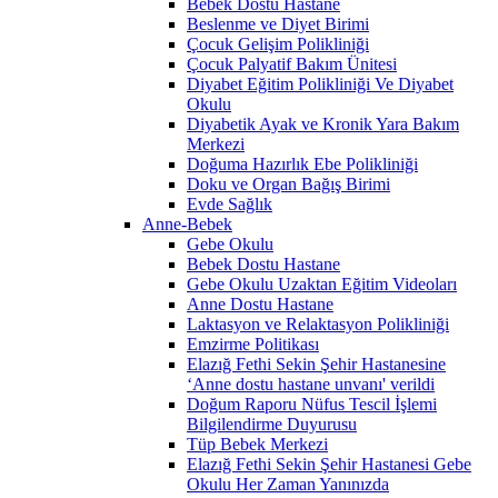
Bebek Dostu Hastane
Beslenme ve Diyet Birimi
Çocuk Gelişim Polikliniği
Çocuk Palyatif Bakım Ünitesi
Diyabet Eğitim Polikliniği Ve Diyabet
Okulu
Diyabetik Ayak ve Kronik Yara Bakım
Merkezi
Doğuma Hazırlık Ebe Polikliniği
Doku ve Organ Bağış Birimi
Evde Sağlık
Anne-Bebek
Gebe Okulu
Bebek Dostu Hastane
Gebe Okulu Uzaktan Eğitim Videoları
Anne Dostu Hastane
Laktasyon ve Relaktasyon Polikliniği
Emzirme Politikası
Elazığ Fethi Sekin Şehir Hastanesine
‘Anne dostu hastane unvanı' verildi
Doğum Raporu Nüfus Tescil İşlemi
Bilgilendirme Duyurusu
Tüp Bebek Merkezi
Elazığ Fethi Sekin Şehir Hastanesi Gebe
Okulu Her Zaman Yanınızda