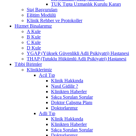
TUK Tıpta Uzmanlık Kurulu Kararı
Staj Başvuruları
Eğitim Modülü
Klinik Rehber ve Protokoller
Hizmet Binalarımız
A Kule
B Kule
C Kule
D Kule
YGAP (Yüksek Güvenlikli Adli Psikiyatri) Hastanesi
THAP (Tutuklu Hükümlü Adli Psikiyatri) Hastanesi
Tıbbi Birimler
Kliniklerimiz
Acil Tıp
Klinik Hakkında
Nasıl Gidilir ?
Klinikten Haberler
Sıkça Sorulan Sorular
Doktor Çalışma Planı
Doktorlarımız
Adli Tıp
Klinik Hakkında
Klinikten Haberler
Sıkça Sorulan Sorular
Doktorlarımız