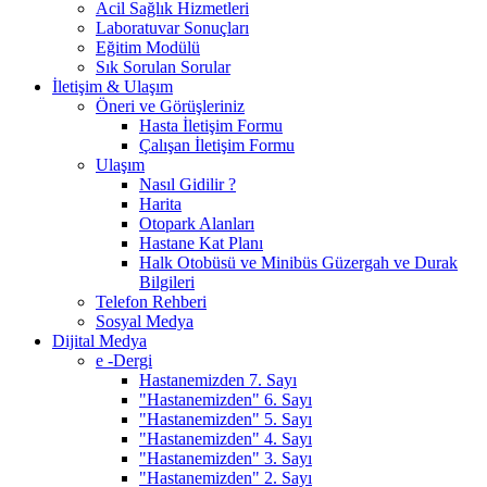
Acil Sağlık Hizmetleri
Laboratuvar Sonuçları
Eğitim Modülü
Sık Sorulan Sorular
İletişim & Ulaşım
Öneri ve Görüşleriniz
Hasta İletişim Formu
Çalışan İletişim Formu
Ulaşım
Nasıl Gidilir ?
Harita
Otopark Alanları
Hastane Kat Planı
Halk Otobüsü ve Minibüs Güzergah ve Durak
Bilgileri
Telefon Rehberi
Sosyal Medya
Dijital Medya
e -Dergi
Hastanemizden 7. Sayı
"Hastanemizden" 6. Sayı
"Hastanemizden" 5. Sayı
"Hastanemizden" 4. Sayı
"Hastanemizden" 3. Sayı
"Hastanemizden" 2. Sayı