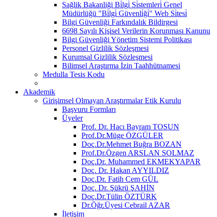
Sağlik Bakanliği Bi̇lgi̇ Si̇stemleri̇ Genel
Müdürlüğü "Bi̇lgi̇ Güvenli̇ği̇" Web Si̇tesi̇
Bilgi Güvenliği Farkındalık Bildirgesi
6698 Sayılı Kişisel Verilerin Korunması Kanunu
Bilgi Güvenliği Yönetim Sistemi Politikası
Personel Gizlilik Sözleşmesi
Kurumsal Gizlilik Sözleşmesi
Bilimsel Araştırma İzin Taahhütnamesi
Medulla Tesis Kodu
Akademik
Girişimsel Olmayan Araştırmalar Etik Kurulu
Başvuru Formları
Üyeler
Prof. Dr. Hacı Bayram TOSUN
Prof.Dr.Müge ÖZGÜLER
Doç.Dr.Mehmet Buğra BOZAN
Prof.Dr.Özgen ARSLAN SOLMAZ
Doç.Dr. Muhammed EKMEKYAPAR
Doç. Dr. Hakan AYYILDIZ
Doç.Dr. Fatih Cem GÜL
Doç. Dr. Şükrü ŞAHİN
Doç.Dr.Tülin ÖZTÜRK
Dr.Öğr.Üyesi Cebrail AZAR
İletişim