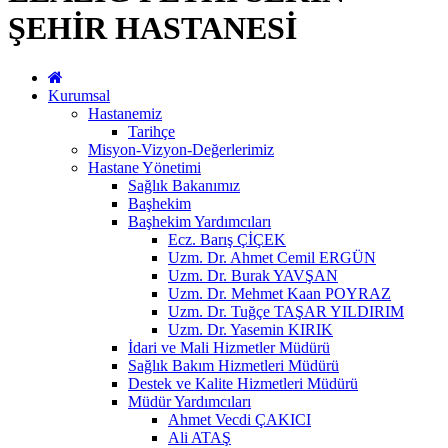
ŞEHİR HASTANESİ
Kurumsal
Hastanemiz
Tarihçe
Misyon-Vizyon-Değerlerimiz
Hastane Yönetimi
Sağlık Bakanımız
Başhekim
Başhekim Yardımcıları
Ecz. Barış ÇİÇEK
Uzm. Dr. Ahmet Cemil ERGÜN
Uzm. Dr. Burak YAVŞAN
Uzm. Dr. Mehmet Kaan POYRAZ
Uzm. Dr. Tuğçe TAŞAR YILDIRIM
Uzm. Dr. Yasemin KIRIK
İdari ve Mali Hizmetler Müdürü
Sağlık Bakım Hizmetleri Müdürü
Destek ve Kalite Hizmetleri Müdürü
Müdür Yardımcıları
Ahmet Vecdi ÇAKICI
Ali ATAŞ