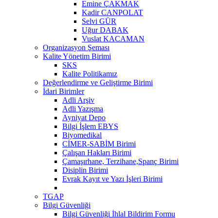
Emine ÇAKMAK
Kadir CANPOLAT
Selvi GÜR
Uğur DABAK
Vuslat KACAMAN
Organizasyon Şeması
Kalite Yönetim Birimi
SKS
Kalite Politikamız
Değerlendirme ve Geliştirme Birimi
İdari Birimler
Adli Arşiv
Adli Yazışma
Ayniyat Depo
Bilgi İşlem EBYS
Biyomedikal
CİMER-SABİM Birimi
Çalışan Hakları Birimi
Çamaşırhane, Terzihane,Spanç Birimi
Disiplin Birimi
Evrak Kayıt ve Yazı İşleri Birimi
TGAP
Bilgi Güvenliği
Bilgi Güvenliği İhlal Bildirim Formu