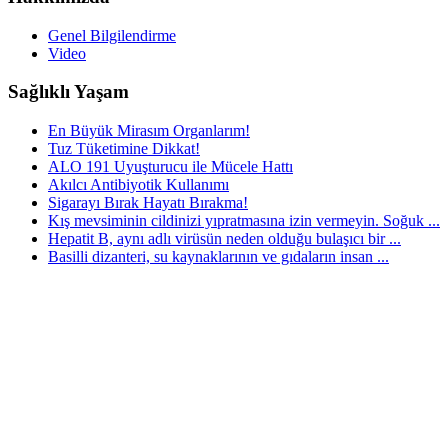
Genel Bilgilendirme
Video
Sağlıklı Yaşam
En Büyük Mirasım Organlarım!
Tuz Tüketimine Dikkat!
ALO 191 Uyuşturucu ile Mücele Hattı
Akılcı Antibiyotik Kullanımı
Sigarayı Bırak Hayatı Bırakma!
Kış mevsiminin cildinizi yıpratmasına izin vermeyin. Soğuk ...
Hepatit B, aynı adlı virüsün neden olduğu bulaşıcı bir ...
Basilli dizanteri, su kaynaklarının ve gıdaların insan ...