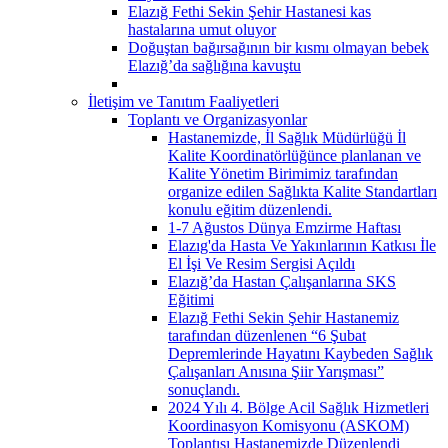
Elazığ Fethi Sekin Şehir Hastanesi kas
hastalarına umut oluyor
Doğuştan bağırsağının bir kısmı olmayan bebek
Elazığ’da sağlığına kavuştu
İletişim ve Tanıtım Faaliyetleri
Toplantı ve Organizasyonlar
Hastanemizde, İl Sağlık Müdürlüğü İl
Kalite Koordinatörlüğünce planlanan ve
Kalite Yönetim Birimimiz tarafından
organize edilen Sağlıkta Kalite Standartları
konulu eğitim düzenlendi.
1-7 Ağustos Dünya Emzirme Haftası
Elazıg'da Hasta Ve Yakınlarının Katkısı İle
El İşi Ve Resim Sergisi Açıldı
Elazığ’da Hastan Çalışanlarına SKS
Eğitimi
Elazığ Fethi Sekin Şehir Hastanemiz
tarafından düzenlenen “6 Şubat
Depremlerinde Hayatını Kaybeden Sağlık
Çalışanları Anısına Şiir Yarışması”
sonuçlandı.
2024 Yılı 4. Bölge Acil Sağlık Hizmetleri
Koordinasyon Komisyonu (ASKOM)
Toplantısı Hastanemizde Düzenlendi