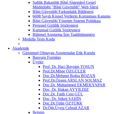
Sağlik Bakanliği Bi̇lgi̇ Si̇stemleri̇ Genel
Müdürlüğü "Bi̇lgi̇ Güvenli̇ği̇" Web Si̇tesi̇
Bilgi Güvenliği Farkındalık Bildirgesi
6698 Sayılı Kişisel Verilerin Korunması Kanunu
Bilgi Güvenliği Yönetim Sistemi Politikası
Personel Gizlilik Sözleşmesi
Kurumsal Gizlilik Sözleşmesi
Bilimsel Araştırma İzin Taahhütnamesi
Medulla Tesis Kodu
Akademik
Girişimsel Olmayan Araştırmalar Etik Kurulu
Başvuru Formları
Üyeler
Prof. Dr. Hacı Bayram TOSUN
Prof.Dr.Müge ÖZGÜLER
Doç.Dr.Mehmet Buğra BOZAN
Prof.Dr.Özgen ARSLAN SOLMAZ
Doç.Dr. Muhammed EKMEKYAPAR
Doç. Dr. Hakan AYYILDIZ
Doç.Dr. Fatih Cem GÜL
Doç. Dr. Şükrü ŞAHİN
Doç.Dr.Tülin ÖZTÜRK
Dr.Öğr.Üyesi Cebrail AZAR
İletişim