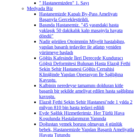
" Hastanemizden" 1. Sayı
Medyada Biz
Hastanemizde Kapalı By-Pass Ameliyatı
Başarıyla Gerçekleştirildi.
Basında Hastanemiz. "45 yaşındaki hasta
yaklaşık 50 dakikalık kalp masajıyla hayata
döndü"
Nadir görülen Otoimmün Miyelit hastalığını,
yapılan başarılı tedaviler ile atlatıp yeniden
yürümeye başladı
Göğüs Kafesinde İleri Derecede Kunduracı
Göğsü Deformitesi Bulunan Hasta Elazığ Fethi
Sekin Şehir Hastanesi Göğüs Cerrahisi
Kliniğinde Yapılan Operasyon İle Sağlığına
Kavuştu.
Kalbinin neredeyse tamamını dolduran kitle
başarılı bir şekilde ameliyat edilen hasta sağlığına
kavuştu.
Elazığ Fethi Sekin Şehir Hastanesi’nde 1 yılda 2
milyon 810 bin hasta tedavi edildi
Evde Sağlık Hizmetlerimiz, Her Türlü Hava
Koşulunda Hastalarımızın Yanında
Doğuştan yemek borusu olmayan 4 günlük
bebek, Hastanemizde Yapılan Başarılı Ameliyatla
Hayata Tutundu