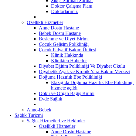
Sıkça Sorulan Sorular
Doktor Çalışma Planı
Doktorlarımız
Özellikli Hizmetler
Anne Dostu Hastane
Bebek Dostu Hastane
Beslenme ve Diyet Birimi
Çocuk Gelişim Polikliniği
Çocuk Palyatif Bakım Ünitesi
Klinik Hakkında
Klinikten Haberler
Diyabet Eğitim Polikliniği Ve Diyabet Okulu
Diyabetik Ayak ve Kronik Yara Bakım Merkezi
Doğuma Hazırlık Ebe Polikliniği
Elazığ’da Doğuma Hazırlık Ebe Polikliniği
hizmete açıldı
Doku ve Organ Bağış Birimi
Evde Sağlık
Anne-Bebek
Sağlık Turizmi
Sağlık Hizmetleri ve Hekimler
Özellikli Hizmetler
Anne Dostu Hastane