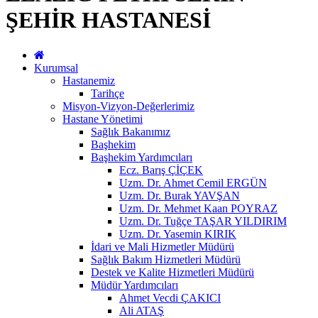
ŞEHİR HASTANESİ
Kurumsal
Hastanemiz
Tarihçe
Misyon-Vizyon-Değerlerimiz
Hastane Yönetimi
Sağlık Bakanımız
Başhekim
Başhekim Yardımcıları
Ecz. Barış ÇİÇEK
Uzm. Dr. Ahmet Cemil ERGÜN
Uzm. Dr. Burak YAVŞAN
Uzm. Dr. Mehmet Kaan POYRAZ
Uzm. Dr. Tuğçe TAŞAR YILDIRIM
Uzm. Dr. Yasemin KIRIK
İdari ve Mali Hizmetler Müdürü
Sağlık Bakım Hizmetleri Müdürü
Destek ve Kalite Hizmetleri Müdürü
Müdür Yardımcıları
Ahmet Vecdi ÇAKICI
Ali ATAŞ