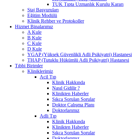
TUK Tıpta Uzmanlık Kurulu Kararı
Staj Başvuruları
Eğitim Modülü
Klinik Rehber ve Protokoller
Hizmet Binalarımız
A Kule
B Kule
C Kule
D Kule
YGAP (Yüksek Güvenlikli Adli Psikiyatri) Hastanesi
THAP (Tutuklu Hükümlü Adli Psikiyatri) Hastanesi
Tıbbi Birimler
Kliniklerimiz
Acil Tıp
Klinik Hakkında
Nasıl Gidilir ?
Klinikten Haberler
Sıkça Sorulan Sorular
Doktor Çalışma Planı
Doktorlarımız
Adli Tıp
Klinik Hakkında
Klinikten Haberler
Sıkça Sorulan Sorular
Doktorlarımız