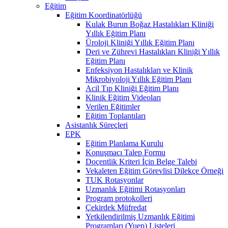
Eğitim
Eğitim Koordinatörlüğü
Kulak Burun Boğaz Hastalıkları Kliniği
Yıllık Eğitim Planı
Üroloji Kliniği Yıllık Eğitim Planı
Deri ve Zührevi Hastalıkları Kliniği Yıllık
Eğitim Planı
Enfeksiyon Hastalıkları ve Klinik
Mikrobiyoloji Yıllık Eğitim Planı
Acil Tıp Kliniği Eğitim Planı
Klinik Eğitim Videoları
Verilen Eğitimler
Eğitim Toplantıları
Asistanlık Süreçleri
EPK
Eğitim Planlama Kurulu
Konuşmacı Talep Formu
Doçentlik Kriteri İçin Belge Talebi
Vekaleten Eğitim Görevlisi Dilekçe Örneği
TUK Rotasyonlar
Uzmanlık Eğitimi Rotasyonları
Program protokolleri
Çekirdek Müfredat
Yetkilendirilmiş Uzmanlık Eğitimi
Programları (Yuep) Listeleri