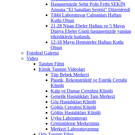
Hastanemizde Şehit Polis Fethi SEKİN
Anısına “El Sanatları Sergisi” Düzenlendi
Tıbbi Laboratuvar Çalışanları Haftası
Kutlu Olsun
21-28 Nisan Ebeler Haftası ve 5 Mayıs
Dünya Ebeler Günü hastanemizde yapılan
etkinliklerle kutlandı.
12-18 Mayıs Hemşireler Haftası Kutlu
Olsun
Fotoğraf Galerisi
Video
Tanıtım Filmi
Klinik Tanıtım Videoları
Tüp Bebek Merkezi
Plastik, Rekonstrüktif ve Estetik Cerrahi
Kliniği
Kalp ve Damar Cerrahisi Kliniği
Genetik Hastalıkları Tanı Merkezi
Göz Hastalıkları Kliniği
Göğüs Cerrahisi Kliniği
Göğüs Hastalıkları Kliniği
Uyku Laboratuvarı
Görüntüleme Merkezimiz
Merkezi Laboratuvarımız
Oda Tanıtım Filmi