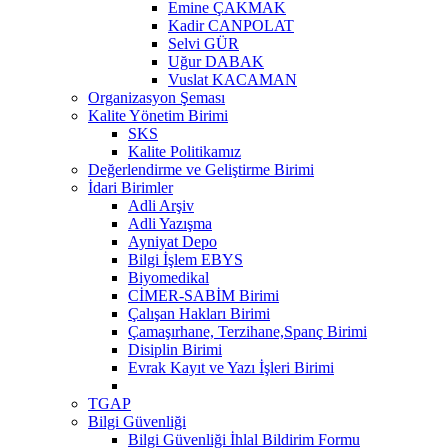
Emine ÇAKMAK
Kadir CANPOLAT
Selvi GÜR
Uğur DABAK
Vuslat KACAMAN
Organizasyon Şeması
Kalite Yönetim Birimi
SKS
Kalite Politikamız
Değerlendirme ve Geliştirme Birimi
İdari Birimler
Adli Arşiv
Adli Yazışma
Ayniyat Depo
Bilgi İşlem EBYS
Biyomedikal
CİMER-SABİM Birimi
Çalışan Hakları Birimi
Çamaşırhane, Terzihane,Spanç Birimi
Disiplin Birimi
Evrak Kayıt ve Yazı İşleri Birimi
TGAP
Bilgi Güvenliği
Bilgi Güvenliği İhlal Bildirim Formu