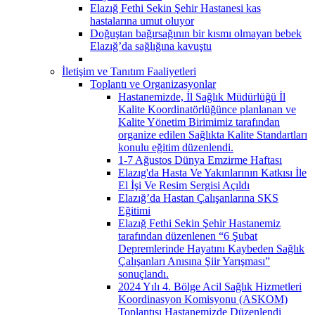
Elazığ Fethi Sekin Şehir Hastanesi kas
hastalarına umut oluyor
Doğuştan bağırsağının bir kısmı olmayan bebek
Elazığ’da sağlığına kavuştu
İletişim ve Tanıtım Faaliyetleri
Toplantı ve Organizasyonlar
Hastanemizde, İl Sağlık Müdürlüğü İl
Kalite Koordinatörlüğünce planlanan ve
Kalite Yönetim Birimimiz tarafından
organize edilen Sağlıkta Kalite Standartları
konulu eğitim düzenlendi.
1-7 Ağustos Dünya Emzirme Haftası
Elazıg'da Hasta Ve Yakınlarının Katkısı İle
El İşi Ve Resim Sergisi Açıldı
Elazığ’da Hastan Çalışanlarına SKS
Eğitimi
Elazığ Fethi Sekin Şehir Hastanemiz
tarafından düzenlenen “6 Şubat
Depremlerinde Hayatını Kaybeden Sağlık
Çalışanları Anısına Şiir Yarışması”
sonuçlandı.
2024 Yılı 4. Bölge Acil Sağlık Hizmetleri
Koordinasyon Komisyonu (ASKOM)
Toplantısı Hastanemizde Düzenlendi