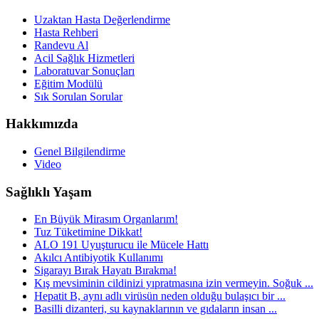
Uzaktan Hasta Değerlendirme
Hasta Rehberi
Randevu Al
Acil Sağlık Hizmetleri
Laboratuvar Sonuçları
Eğitim Modülü
Sık Sorulan Sorular
Hakkımızda
Genel Bilgilendirme
Video
Sağlıklı Yaşam
En Büyük Mirasım Organlarım!
Tuz Tüketimine Dikkat!
ALO 191 Uyuşturucu ile Mücele Hattı
Akılcı Antibiyotik Kullanımı
Sigarayı Bırak Hayatı Bırakma!
Kış mevsiminin cildinizi yıpratmasına izin vermeyin. Soğuk ...
Hepatit B, aynı adlı virüsün neden olduğu bulaşıcı bir ...
Basilli dizanteri, su kaynaklarının ve gıdaların insan ...