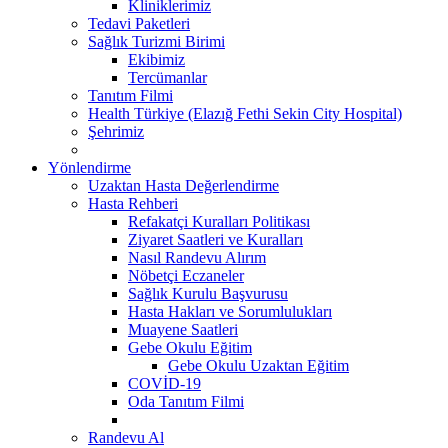
Kliniklerimiz
Tedavi Paketleri
Sağlık Turizmi Birimi
Ekibimiz
Tercümanlar
Tanıtım Filmi
Health Türkiye (Elazığ Fethi Sekin City Hospital)
Şehrimiz
Yönlendirme
Uzaktan Hasta Değerlendirme
Hasta Rehberi
Refakatçi Kuralları Politikası
Ziyaret Saatleri ve Kuralları
Nasıl Randevu Alırım
Nöbetçi Eczaneler
Sağlık Kurulu Başvurusu
Hasta Hakları ve Sorumlulukları
Muayene Saatleri
Gebe Okulu Eğitim
Gebe Okulu Uzaktan Eğitim
COVİD-19
Oda Tanıtım Filmi
Randevu Al