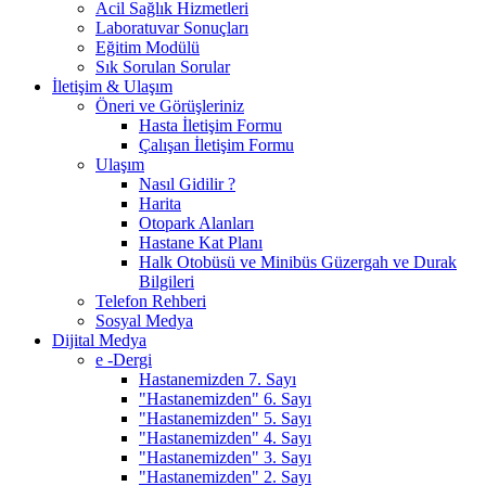
Acil Sağlık Hizmetleri
Laboratuvar Sonuçları
Eğitim Modülü
Sık Sorulan Sorular
İletişim & Ulaşım
Öneri ve Görüşleriniz
Hasta İletişim Formu
Çalışan İletişim Formu
Ulaşım
Nasıl Gidilir ?
Harita
Otopark Alanları
Hastane Kat Planı
Halk Otobüsü ve Minibüs Güzergah ve Durak
Bilgileri
Telefon Rehberi
Sosyal Medya
Dijital Medya
e -Dergi
Hastanemizden 7. Sayı
"Hastanemizden" 6. Sayı
"Hastanemizden" 5. Sayı
"Hastanemizden" 4. Sayı
"Hastanemizden" 3. Sayı
"Hastanemizden" 2. Sayı