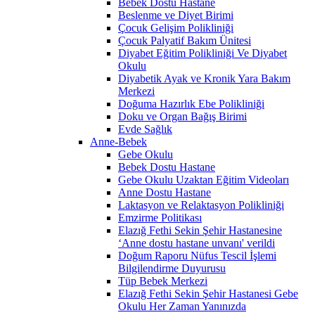
Bebek Dostu Hastane
Beslenme ve Diyet Birimi
Çocuk Gelişim Polikliniği
Çocuk Palyatif Bakım Ünitesi
Diyabet Eğitim Polikliniği Ve Diyabet
Okulu
Diyabetik Ayak ve Kronik Yara Bakım
Merkezi
Doğuma Hazırlık Ebe Polikliniği
Doku ve Organ Bağış Birimi
Evde Sağlık
Anne-Bebek
Gebe Okulu
Bebek Dostu Hastane
Gebe Okulu Uzaktan Eğitim Videoları
Anne Dostu Hastane
Laktasyon ve Relaktasyon Polikliniği
Emzirme Politikası
Elazığ Fethi Sekin Şehir Hastanesine
‘Anne dostu hastane unvanı' verildi
Doğum Raporu Nüfus Tescil İşlemi
Bilgilendirme Duyurusu
Tüp Bebek Merkezi
Elazığ Fethi Sekin Şehir Hastanesi Gebe
Okulu Her Zaman Yanınızda