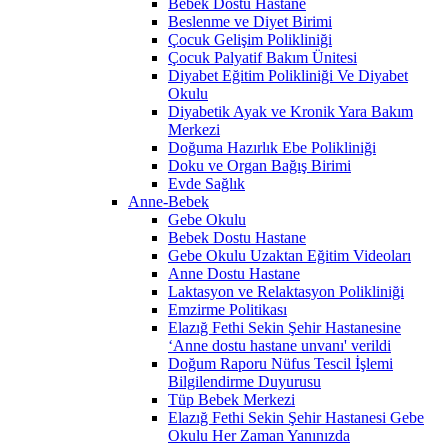
Bebek Dostu Hastane
Beslenme ve Diyet Birimi
Çocuk Gelişim Polikliniği
Çocuk Palyatif Bakım Ünitesi
Diyabet Eğitim Polikliniği Ve Diyabet
Okulu
Diyabetik Ayak ve Kronik Yara Bakım
Merkezi
Doğuma Hazırlık Ebe Polikliniği
Doku ve Organ Bağış Birimi
Evde Sağlık
Anne-Bebek
Gebe Okulu
Bebek Dostu Hastane
Gebe Okulu Uzaktan Eğitim Videoları
Anne Dostu Hastane
Laktasyon ve Relaktasyon Polikliniği
Emzirme Politikası
Elazığ Fethi Sekin Şehir Hastanesine
‘Anne dostu hastane unvanı' verildi
Doğum Raporu Nüfus Tescil İşlemi
Bilgilendirme Duyurusu
Tüp Bebek Merkezi
Elazığ Fethi Sekin Şehir Hastanesi Gebe
Okulu Her Zaman Yanınızda