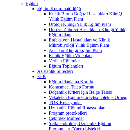
Eğitim
Eğitim Koordinatörlüğü
Kulak Burun Boğaz Hastalıkları Kliniği
Yıllık Eğitim Planı
Üroloji Kliniği Yıllık Eğitim Planı
Deri ve Zührevi Hastalıkları Kliniği Yıllık
Eğitim Planı
Enfeksiyon Hastalıkları ve Klinik
Mikrobiyoloji Yıllık Eğitim Planı
Acil Tıp Kliniği Eğitim Planı
Klinik Eğitim Videoları
Verilen Eğitimler
Eğitim Toplantıları
Asistanlık Süreçleri
EPK
Eğitim Planlama Kurulu
Konuşmacı Talep Formu
Doçentlik Kriteri İçin Belge Talebi
Vekaleten Eğitim Görevlisi Dilekçe Örneği
TUK Rotasyonlar
Uzmanlık Eğitimi Rotasyonları
Program protokolleri
Çekirdek Müfredat
Yetkilendirilmiş Uzmanlık Eğitimi
Programları (Yuep) Listeleri