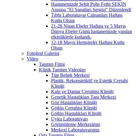
Hastanemizde Şehit Polis Fethi SEKİN
Anısına “El Sanatları Sergisi” Düzenlendi
Tıbbi Laboratuvar Çalışanları Haftası
Kutlu Olsun
21-28 Nisan Ebeler Haftası ve 5 Mayıs
Dünya Ebeler Günü hastanemizde yapılan
etkinliklerle kutlandı.
12-18 Mayıs Hemşireler Haftası Kutlu
Olsun
Fotoğraf Galerisi
Video
Tanıtım Filmi
Klinik Tanıtım Videoları
Tüp Bebek Merkezi
Plastik, Rekonstrüktif ve Estetik Cerrahi
Kliniği
Kalp ve Damar Cerrahisi Kliniği
Genetik Hastalıkları Tanı Merkezi
Göz Hastalıkları Kliniği
Göğüs Cerrahisi Kliniği
Göğüs Hastalıkları Kliniği
Uyku Laboratuvarı
Görüntüleme Merkezimiz
Merkezi Laboratuvarımız
Oda Tanıtım Filmi