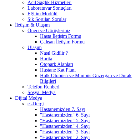
Acil Sağlık Hizmetleri
Laboratuvar Sonuçları
Eğitim Modülü
Sık Sorulan Sorular
İletişim & Ulaşım
Öneri ve Görüşleriniz
Hasta İletişim Formu
Çalışan İletişim Formu
Ulaşım
Nasıl Gidilir ?
Harita
Otopark Alanları
Hastane Kat Planı
Halk Otobüsü ve Minibüs Güzergah ve Durak
Bilgileri
Telefon Rehberi
Sosyal Medya
Dijital Medya
e -Dergi
Hastanemizden 7. Sayı
"Hastanemizden" 6. Sayı
"Hastanemizden" 5. Sayı
"Hastanemizden" 4. Sayı
"Hastanemizden" 3. Sayı
"Hastanemizden" 2. Sayı