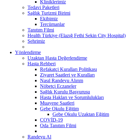
Kliniklerimiz
Tedavi Paketleri
Sağlık Turizmi Birimi
Ekibimiz
Tercümanlar
Tanıtım Filmi
Health Türkiye (Elazığ Fethi Sekin City Hospital)
Şehrimiz
Yönlendirme
Uzaktan Hasta Değerlendirme
Hasta Rehberi
Refakatçi Kuralları Politikası
Ziyaret Saatleri ve Kuralları
Nasıl Randevu Alırım
Nöbetçi Eczaneler
Sağlık Kurulu Başvurusu
Hasta Hakları ve Sorumlulukları
Muayene Saatleri
Gebe Okulu Eğitim
Gebe Okulu Uzaktan Eğitim
COVİD-19
Oda Tanıtım Filmi
Randevu Al