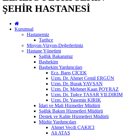
ŞEHİR HASTANESİ
Kurumsal
Hastanemiz
Tarihçe
Misyon-Vizyon-Değerlerimiz
Hastane Yönetimi
Sağlık Bakanımız
Başhekim
Başhekim Yardımcıları
Ecz. Barış ÇİÇEK
Uzm. Dr. Ahmet Cemil ERGÜN
Uzm. Dr. Burak YAVŞAN
Uzm. Dr. Mehmet Kaan POYRAZ
Uzm. Dr. Tuğçe TAŞAR YILDIRIM
Uzm. Dr. Yasemin KIRIK
İdari ve Mali Hizmetler Müdürü
Sağlık Bakım Hizmetleri Müdürü
Destek ve Kalite Hizmetleri Müdürü
Müdür Yardımcıları
Ahmet Vecdi ÇAKICI
Ali ATAŞ