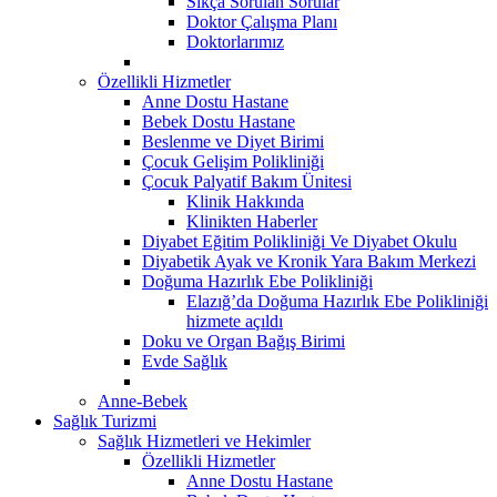
Sıkça Sorulan Sorular
Doktor Çalışma Planı
Doktorlarımız
Özellikli Hizmetler
Anne Dostu Hastane
Bebek Dostu Hastane
Beslenme ve Diyet Birimi
Çocuk Gelişim Polikliniği
Çocuk Palyatif Bakım Ünitesi
Klinik Hakkında
Klinikten Haberler
Diyabet Eğitim Polikliniği Ve Diyabet Okulu
Diyabetik Ayak ve Kronik Yara Bakım Merkezi
Doğuma Hazırlık Ebe Polikliniği
Elazığ’da Doğuma Hazırlık Ebe Polikliniği
hizmete açıldı
Doku ve Organ Bağış Birimi
Evde Sağlık
Anne-Bebek
Sağlık Turizmi
Sağlık Hizmetleri ve Hekimler
Özellikli Hizmetler
Anne Dostu Hastane