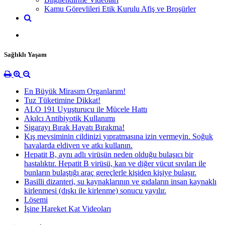
Kamu Görevlileri Etik Kurulu Afiş ve Broşürler
Sağlıklı Yaşam
En Büyük Mirasım Organlarım!
Tuz Tüketimine Dikkat!
ALO 191 Uyuşturucu ile Mücele Hattı
Akılcı Antibiyotik Kullanımı
Sigarayı Bırak Hayatı Bırakma!
Kış mevsiminin cildinizi yıpratmasına izin vermeyin. Soğuk
havalarda eldiven ve atkı kullanın.
Hepatit B, aynı adlı virüsün neden olduğu bulaşıcı bir
hastalıktır. Hepatit B virüsü, kan ve diğer vücut sıvıları ile
bunların bulaştığı araç gereçlerle kişiden kişiye bulaşır.
Basilli dizanteri, su kaynaklarının ve gıdaların insan kaynaklı
kirlenmesi (dışkı ile kirlenme) sonucu yayılır.
Lösemi
İşine Hareket Kat Videoları