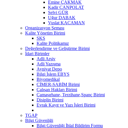
Emine ÇAKMAK
Kadir CANPOLAT
Selvi GÜR
Uğur DABAK
Vuslat KACAMAN
Organizasyon Şeması
Kalite Yönetim Birimi
SKS
Kalite Politikamız
Değerlendirme ve Geliştirme Birimi
İdari Birimler
Adli Arşiv
Adli Yazışma
Ayniyat Depo
Bilgi İşlem EBYS
Biyomedikal
CİMER-SABİM Birimi
Çalışan Hakları Birimi
Çamaşırhane, Terzihane,Spanç Birimi
Disiplin Birimi
Evrak Kayıt ve Yazı İşleri Birimi
TGAP
Bilgi Güvenliği
Bilgi Güvenliği İhlal Bildirim Formu