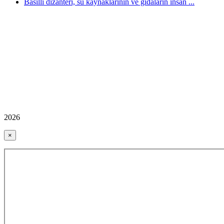
Basilli dizanteri, su kaynaklarının ve gıdaların insan ...
2026
×