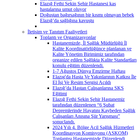
Elazığ Fethi Sekin Şehir Hastanesi kas
hastalarına umut oluyor
Doğuştan bağırsağının bir kısmı olmayan bebek
Elazığ’da sağlığına kavuştu
İletişim ve Tanıtım Faaliyetleri
Toplantı ve Organizasyonlar
Hastanemizde, İl Sağlık Müdürlüğü İl
Kalite Koordinatörlüğünce planlanan ve
Kalite Yönetim Birimimiz tarafından
organize edilen Sağlıkta Kalite Standartları
konulu eğitim düzenlendi.
1-7 Ağustos Dünya Emzirme Haftası
Elazıg'da Hasta Ve Yakınlarının Katkısı İle
El İşi Ve Resim Sergisi Açıldı
Elazığ’da Hastan Çalışanlarına SKS
Eğitimi
Elazığ Fethi Sekin Şehir Hastanemiz
tarafından düzenlenen “6 Şubat
Depremlerinde Hayatını Kaybeden Sağlık
Çalışanları Anısına Şiir Yarışması”
sonuçlandı.
2024 Yılı 4. Bölge Acil Sağlık Hizmetleri
Koordinasyon Komisyonu (ASKOM)
Toplantısı Hastanemizde Düzenlendi