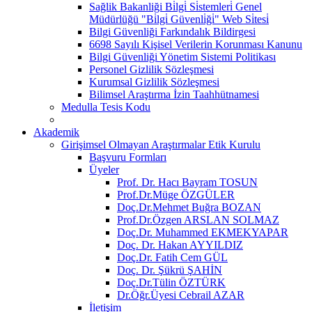
Sağlik Bakanliği Bi̇lgi̇ Si̇stemleri̇ Genel
Müdürlüğü "Bi̇lgi̇ Güvenli̇ği̇" Web Si̇tesi̇
Bilgi Güvenliği Farkındalık Bildirgesi
6698 Sayılı Kişisel Verilerin Korunması Kanunu
Bilgi Güvenliği Yönetim Sistemi Politikası
Personel Gizlilik Sözleşmesi
Kurumsal Gizlilik Sözleşmesi
Bilimsel Araştırma İzin Taahhütnamesi
Medulla Tesis Kodu
Akademik
Girişimsel Olmayan Araştırmalar Etik Kurulu
Başvuru Formları
Üyeler
Prof. Dr. Hacı Bayram TOSUN
Prof.Dr.Müge ÖZGÜLER
Doç.Dr.Mehmet Buğra BOZAN
Prof.Dr.Özgen ARSLAN SOLMAZ
Doç.Dr. Muhammed EKMEKYAPAR
Doç. Dr. Hakan AYYILDIZ
Doç.Dr. Fatih Cem GÜL
Doç. Dr. Şükrü ŞAHİN
Doç.Dr.Tülin ÖZTÜRK
Dr.Öğr.Üyesi Cebrail AZAR
İletişim