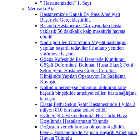
" Hastanemizden" 1. Sayı
Medyada Biz
Hastanemizde Kapalı By-Pass Ameliyatı
Başarıyla Gerçekleştirildi.
Basında Hastanemiz. "45 yaşındaki hasta
yaklaşık 50 dakikalık kalp masajıyla hayata
döndü"
Nadir görülen Otoimmün Miyelit hastalığını,
yapılan başarılı tedaviler ile atlatıp yeniden
yürümeye başladı
Göğüs Kafesinde İleri Derecede Kunduracı
Göğsü Deformitesi Bulunan Hasta Elazığ Fethi
Sekin Şehir Hastanesi Göğüs Cerrahisi
Kliniğinde Yapılan Operasyon İle Sağlığına
Kavuştu.
Kalbinin neredeyse tamamını dolduran kitle
başarılı bir şekilde ameliyat edilen hasta sağlığına
kavuştu.
Elazığ Fethi Sekin Şehir Hastanesi’nde 1 yılda 2
milyon 810 bin hasta tedavi edildi
Evde Sağlık Hizmetlerimiz, Her Türlü Hava
Koşulunda Hastalarımızın Yanında
Doğuştan yemek borusu olmayan 4 günlük
bebek, Hastanemizde Yapılan Başarılı Ameliyatla
Hayata Tutundu