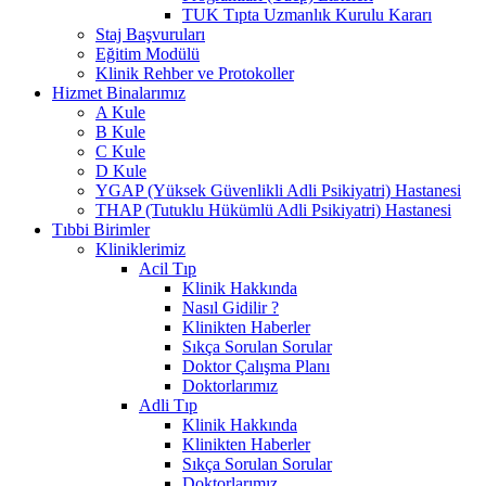
TUK Tıpta Uzmanlık Kurulu Kararı
Staj Başvuruları
Eğitim Modülü
Klinik Rehber ve Protokoller
Hizmet Binalarımız
A Kule
B Kule
C Kule
D Kule
YGAP (Yüksek Güvenlikli Adli Psikiyatri) Hastanesi
THAP (Tutuklu Hükümlü Adli Psikiyatri) Hastanesi
Tıbbi Birimler
Kliniklerimiz
Acil Tıp
Klinik Hakkında
Nasıl Gidilir ?
Klinikten Haberler
Sıkça Sorulan Sorular
Doktor Çalışma Planı
Doktorlarımız
Adli Tıp
Klinik Hakkında
Klinikten Haberler
Sıkça Sorulan Sorular
Doktorlarımız