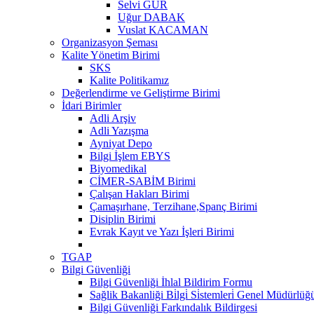
Selvi GÜR
Uğur DABAK
Vuslat KACAMAN
Organizasyon Şeması
Kalite Yönetim Birimi
SKS
Kalite Politikamız
Değerlendirme ve Geliştirme Birimi
İdari Birimler
Adli Arşiv
Adli Yazışma
Ayniyat Depo
Bilgi İşlem EBYS
Biyomedikal
CİMER-SABİM Birimi
Çalışan Hakları Birimi
Çamaşırhane, Terzihane,Spanç Birimi
Disiplin Birimi
Evrak Kayıt ve Yazı İşleri Birimi
TGAP
Bilgi Güvenliği
Bilgi Güvenliği İhlal Bildirim Formu
Sağlik Bakanliği Bi̇lgi̇ Si̇stemleri̇ Genel Müdürlüğü "
Bilgi Güvenliği Farkındalık Bildirgesi