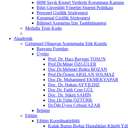
6698 Sayılı Kişisel Verilerin Korunması Kanunu
Bilgi Güvenliği Yönetim Sistemi Politikası
Personel Gizlilik Sözleşmesi
Kurumsal Gizlilik Sözleşmesi
Bilimsel Araştırma İzin Taahhütnamesi
Medulla Tesis Kodu
Akademik
Girişimsel Olmayan Araştırmalar Etik Kurulu
Başvuru Formları
Üyeler
Prof. Dr. Hacı Bayram TOSUN
Prof.Dr.Müge ÖZGÜLER
Doç.Dr.Mehmet Buğra BOZAN
Prof.Dr.Özgen ARSLAN SOLMAZ
Doç.Dr. Muhammed EKMEKYAPAR
Doç. Dr. Hakan AYYILDIZ
Doç.Dr. Fatih Cem GÜL
Doç. Dr. Şükrü ŞAHİN
Doç.Dr.Tülin ÖZTÜRK
Dr.Öğr.Üyesi Cebrail AZAR
İletişim
Eğitim
Eğitim Koordinatörlüğü
Kulak Burun Boğaz Hastalıkları Kliniği Yıll