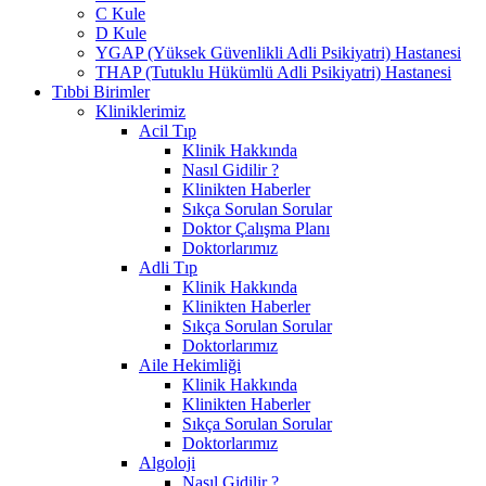
C Kule
D Kule
YGAP (Yüksek Güvenlikli Adli Psikiyatri) Hastanesi
THAP (Tutuklu Hükümlü Adli Psikiyatri) Hastanesi
Tıbbi Birimler
Kliniklerimiz
Acil Tıp
Klinik Hakkında
Nasıl Gidilir ?
Klinikten Haberler
Sıkça Sorulan Sorular
Doktor Çalışma Planı
Doktorlarımız
Adli Tıp
Klinik Hakkında
Klinikten Haberler
Sıkça Sorulan Sorular
Doktorlarımız
Aile Hekimliği
Klinik Hakkında
Klinikten Haberler
Sıkça Sorulan Sorular
Doktorlarımız
Algoloji
Nasıl Gidilir ?