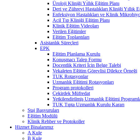
Üroloji Kliniği Yıllık Eğitim Planı
Deri ve Zührevi Hastalıkları Kliniği Yıllık E
Enfeksiyon Hastalıkları ve Klinik Mikrobiyol
Acil Tıp Kliniği Eğitim Planı
Klinik Eğitim Videoları
Verilen Eğitimler
Eğitim Toplantıları
Asistanlık Süreçleri
EPK
Eğitim Planlama Kurulu
Konuşmacı Talep Formu
Doçentlik Kriteri İçin Belge Talebi
Vekaleten Eğitim Görevlisi Dilekçe Örneği
TUK Rotasyonlar
Uzmanlık Eğitimi Rotasyonları
Program protokolleri
Çekirdek Müfredat
Yetkilendirilmiş Uzmanlık Eğitimi Programla
TUK Tıpta Uzmanlık Kurulu Kararı
Staj Başvuruları
Eğitim Modülü
Klinik Rehber ve Protokoller
Hizmet Binalarımız
A Kule
B Kule