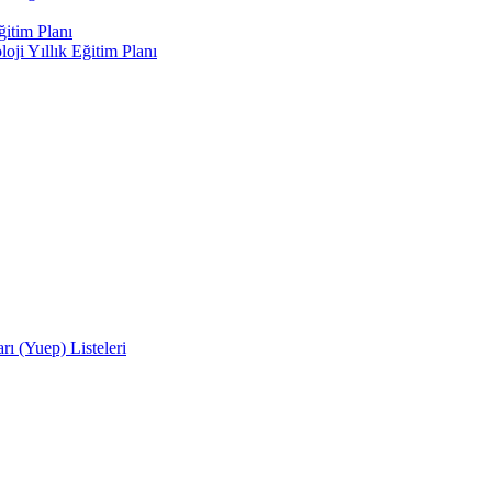
ğitim Planı
oji Yıllık Eğitim Planı
rı (Yuep) Listeleri