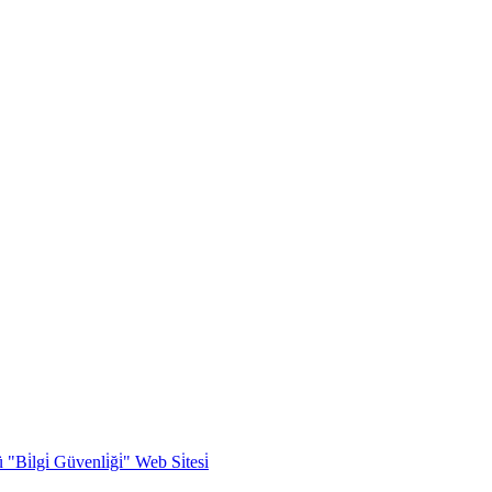
Bi̇lgi̇ Güvenli̇ği̇" Web Si̇tesi̇