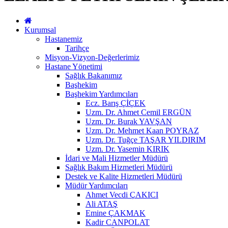
Kurumsal
Hastanemiz
Tarihçe
Misyon-Vizyon-Değerlerimiz
Hastane Yönetimi
Sağlık Bakanımız
Başhekim
Başhekim Yardımcıları
Ecz. Barış ÇİÇEK
Uzm. Dr. Ahmet Cemil ERGÜN
Uzm. Dr. Burak YAVŞAN
Uzm. Dr. Mehmet Kaan POYRAZ
Uzm. Dr. Tuğçe TAŞAR YILDIRIM
Uzm. Dr. Yasemin KIRIK
İdari ve Mali Hizmetler Müdürü
Sağlık Bakım Hizmetleri Müdürü
Destek ve Kalite Hizmetleri Müdürü
Müdür Yardımcıları
Ahmet Vecdi ÇAKICI
Ali ATAŞ
Emine ÇAKMAK
Kadir CANPOLAT