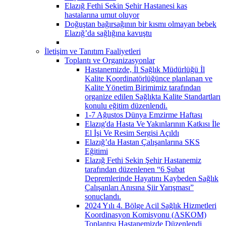
Elazığ Fethi Sekin Şehir Hastanesi kas
hastalarına umut oluyor
Doğuştan bağırsağının bir kısmı olmayan bebek
Elazığ’da sağlığına kavuştu
İletişim ve Tanıtım Faaliyetleri
Toplantı ve Organizasyonlar
Hastanemizde, İl Sağlık Müdürlüğü İl
Kalite Koordinatörlüğünce planlanan ve
Kalite Yönetim Birimimiz tarafından
organize edilen Sağlıkta Kalite Standartları
konulu eğitim düzenlendi.
1-7 Ağustos Dünya Emzirme Haftası
Elazıg'da Hasta Ve Yakınlarının Katkısı İle
El İşi Ve Resim Sergisi Açıldı
Elazığ’da Hastan Çalışanlarına SKS
Eğitimi
Elazığ Fethi Sekin Şehir Hastanemiz
tarafından düzenlenen “6 Şubat
Depremlerinde Hayatını Kaybeden Sağlık
Çalışanları Anısına Şiir Yarışması”
sonuçlandı.
2024 Yılı 4. Bölge Acil Sağlık Hizmetleri
Koordinasyon Komisyonu (ASKOM)
Toplantısı Hastanemizde Düzenlendi