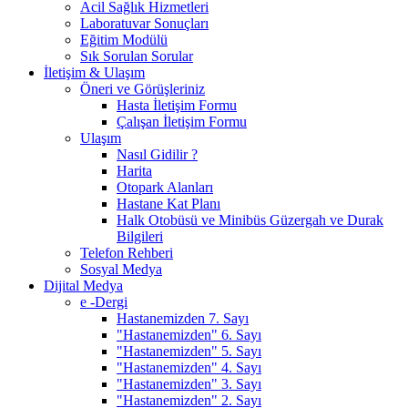
Acil Sağlık Hizmetleri
Laboratuvar Sonuçları
Eğitim Modülü
Sık Sorulan Sorular
İletişim & Ulaşım
Öneri ve Görüşleriniz
Hasta İletişim Formu
Çalışan İletişim Formu
Ulaşım
Nasıl Gidilir ?
Harita
Otopark Alanları
Hastane Kat Planı
Halk Otobüsü ve Minibüs Güzergah ve Durak
Bilgileri
Telefon Rehberi
Sosyal Medya
Dijital Medya
e -Dergi
Hastanemizden 7. Sayı
"Hastanemizden" 6. Sayı
"Hastanemizden" 5. Sayı
"Hastanemizden" 4. Sayı
"Hastanemizden" 3. Sayı
"Hastanemizden" 2. Sayı