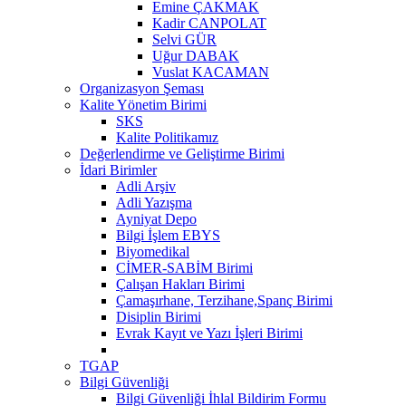
Emine ÇAKMAK
Kadir CANPOLAT
Selvi GÜR
Uğur DABAK
Vuslat KACAMAN
Organizasyon Şeması
Kalite Yönetim Birimi
SKS
Kalite Politikamız
Değerlendirme ve Geliştirme Birimi
İdari Birimler
Adli Arşiv
Adli Yazışma
Ayniyat Depo
Bilgi İşlem EBYS
Biyomedikal
CİMER-SABİM Birimi
Çalışan Hakları Birimi
Çamaşırhane, Terzihane,Spanç Birimi
Disiplin Birimi
Evrak Kayıt ve Yazı İşleri Birimi
TGAP
Bilgi Güvenliği
Bilgi Güvenliği İhlal Bildirim Formu