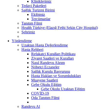
Kliniklerimiz
Tedavi Paketleri
Sağlık Turizmi Birimi
Ekibimiz
Tercümanlar
Tanıtım Filmi
Health Türkiye (Elazığ Fethi Sekin City Hospital)
Şehrimiz
Yönlendirme
Uzaktan Hasta Değerlendirme
Hasta Rehberi
Refakatçi Kuralları Politikası
Ziyaret Saatleri ve Kuralları
Nasıl Randevu Alırım
Nöbetçi Eczaneler
Sağlık Kurulu Başvurusu
Hasta Hakları ve Sorumlulukları
Muayene Saatleri
Gebe Okulu Eğitim
Gebe Okulu Uzaktan Eğitim
COVİD-19
Oda Tanıtım Filmi
Randevu Al