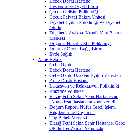
Bebek Dostu Hastane
Beslenme ve Diyet Birimi
Çocuk Gelişim Polikliniği
Çocuk Palyatif Bakım Ünitesi
Diyabet Eğitim Polikliniği Ve Diyabet
Okulu
Diyabetik Ayak ve Kronik Yara Bakım
Merkezi
Doğuma Hazırlık Ebe Polikliniği
Doku ve Organ Bağış Birimi
Evde Sağlık
Anne-Bebek
Gebe Okulu
Bebek Dostu Hastane
Gebe Okulu Uzaktan Eğitim Videoları
Anne Dostu Hastane
Laktasyon ve Relaktasyon Polikliniği
Emzirme Politikası
Elazığ Fethi Sekin Şehir Hastanesine
‘Anne dostu hastane unvanı' verildi
Doğum Raporu Nüfus Tescil İşlemi
Bilgilendirme Duyurusu
Tüp Bebek Merkezi
Elazığ Fethi Sekin Şehir Hastanesi Gebe
Okulu Her Zaman Yanınızda