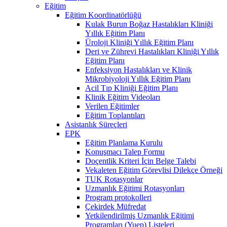
Eğitim
Eğitim Koordinatörlüğü
Kulak Burun Boğaz Hastalıkları Kliniği
Yıllık Eğitim Planı
Üroloji Kliniği Yıllık Eğitim Planı
Deri ve Zührevi Hastalıkları Kliniği Yıllık
Eğitim Planı
Enfeksiyon Hastalıkları ve Klinik
Mikrobiyoloji Yıllık Eğitim Planı
Acil Tıp Kliniği Eğitim Planı
Klinik Eğitim Videoları
Verilen Eğitimler
Eğitim Toplantıları
Asistanlık Süreçleri
EPK
Eğitim Planlama Kurulu
Konuşmacı Talep Formu
Doçentlik Kriteri İçin Belge Talebi
Vekaleten Eğitim Görevlisi Dilekçe Örneği
TUK Rotasyonlar
Uzmanlık Eğitimi Rotasyonları
Program protokolleri
Çekirdek Müfredat
Yetkilendirilmiş Uzmanlık Eğitimi
Programları (Yuep) Listeleri