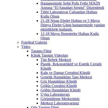
Hastanemizde Şehit Polis Fethi SEKİN
Anısına “El Sanatları Sergisi” Düzenlendi
Tıbbi Laboratuvar Çalışanları Haftası
Kutlu Olsun
21-28 Nisan Ebeler Haftası ve 5 Mayıs
Dünya Ebeler Günü hastanemizde yapılan
etkinliklerle kutlandı.
12-18 Mayıs Hemşireler Haftası Kutlu
Olsun
Fotoğraf Galerisi
Video
Tanıtım Filmi
Klinik Tanıtım Videoları
Tüp Bebek Merkezi
Plastik, Rekonstrüktif ve Estetik Cerrahi
Kliniği
Kalp ve Damar Cerrahisi Kliniği
Genetik Hastalıkları Tanı Merkezi
Göz Hastalıkları Kliniği
Göğüs Cerrahisi Kliniği
Göğüs Hastalıkları Kliniği
Uyku Laboratuvarı
Görüntüleme Merkezimiz
Merkezi Laboratuvarımız
Oda Tanıtım Filmi