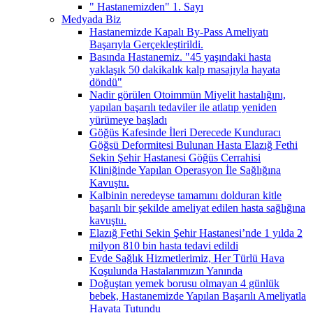
" Hastanemizden" 1. Sayı
Medyada Biz
Hastanemizde Kapalı By-Pass Ameliyatı
Başarıyla Gerçekleştirildi.
Basında Hastanemiz. "45 yaşındaki hasta
yaklaşık 50 dakikalık kalp masajıyla hayata
döndü"
Nadir görülen Otoimmün Miyelit hastalığını,
yapılan başarılı tedaviler ile atlatıp yeniden
yürümeye başladı
Göğüs Kafesinde İleri Derecede Kunduracı
Göğsü Deformitesi Bulunan Hasta Elazığ Fethi
Sekin Şehir Hastanesi Göğüs Cerrahisi
Kliniğinde Yapılan Operasyon İle Sağlığına
Kavuştu.
Kalbinin neredeyse tamamını dolduran kitle
başarılı bir şekilde ameliyat edilen hasta sağlığına
kavuştu.
Elazığ Fethi Sekin Şehir Hastanesi’nde 1 yılda 2
milyon 810 bin hasta tedavi edildi
Evde Sağlık Hizmetlerimiz, Her Türlü Hava
Koşulunda Hastalarımızın Yanında
Doğuştan yemek borusu olmayan 4 günlük
bebek, Hastanemizde Yapılan Başarılı Ameliyatla
Hayata Tutundu