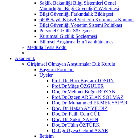
Sağlik Bakanliği Bi̇lgi̇ Si̇stemleri̇ Genel
Müdürlüğü "Bi̇lgi̇ Güvenli̇ği̇" Web Si̇tesi̇
Bilgi Güvenliği Farkındalık Bildirgesi
6698 Sayılı Kişisel Verilerin Korunması Kanunu
Bilgi Güvenliği Yönetim Sistemi Politikası
Personel Gizlilik Sözleşmesi
Kurumsal Gizlilik Sözleşmesi
Bilimsel Araştırma İzin Taahhütnamesi
Medulla Tesis Kodu
Akademik
Girişimsel Olmayan Araştırmalar Etik Kurulu
Başvuru Formları
Üyeler
Prof. Dr. Hacı Bayram TOSUN
Prof.Dr.Müge ÖZGÜLER
Doç.Dr.Mehmet Buğra BOZAN
Prof.Dr.Özgen ARSLAN SOLMAZ
Doç.Dr. Muhammed EKMEKYAPAR
Doç. Dr. Hakan AYYILDIZ
Doç.Dr. Fatih Cem GÜL
Doç. Dr. Şükrü ŞAHİN
Doç.Dr.Tülin ÖZTÜRK
Dr.Öğr.Üyesi Cebrail AZAR
İletişim