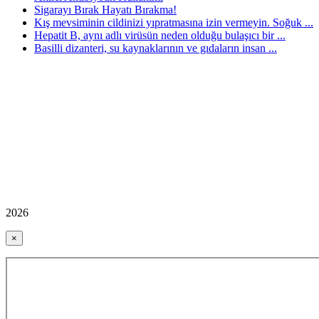
Sigarayı Bırak Hayatı Bırakma!
Kış mevsiminin cildinizi yıpratmasına izin vermeyin. Soğuk ...
Hepatit B, aynı adlı virüsün neden olduğu bulaşıcı bir ...
Basilli dizanteri, su kaynaklarının ve gıdaların insan ...
2026
×