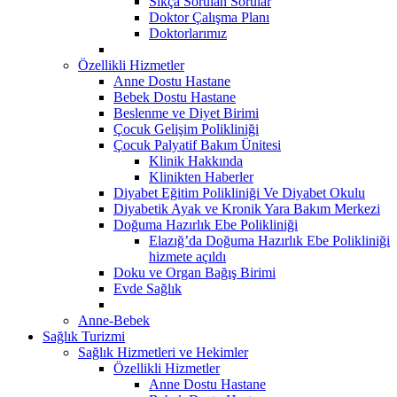
Sıkça Sorulan Sorular
Doktor Çalışma Planı
Doktorlarımız
Özellikli Hizmetler
Anne Dostu Hastane
Bebek Dostu Hastane
Beslenme ve Diyet Birimi
Çocuk Gelişim Polikliniği
Çocuk Palyatif Bakım Ünitesi
Klinik Hakkında
Klinikten Haberler
Diyabet Eğitim Polikliniği Ve Diyabet Okulu
Diyabetik Ayak ve Kronik Yara Bakım Merkezi
Doğuma Hazırlık Ebe Polikliniği
Elazığ’da Doğuma Hazırlık Ebe Polikliniği
hizmete açıldı
Doku ve Organ Bağış Birimi
Evde Sağlık
Anne-Bebek
Sağlık Turizmi
Sağlık Hizmetleri ve Hekimler
Özellikli Hizmetler
Anne Dostu Hastane