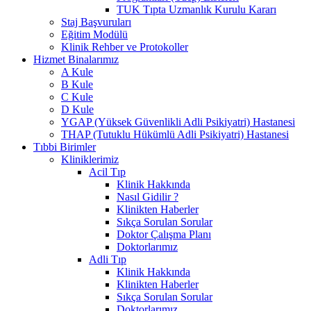
TUK Tıpta Uzmanlık Kurulu Kararı
Staj Başvuruları
Eğitim Modülü
Klinik Rehber ve Protokoller
Hizmet Binalarımız
A Kule
B Kule
C Kule
D Kule
YGAP (Yüksek Güvenlikli Adli Psikiyatri) Hastanesi
THAP (Tutuklu Hükümlü Adli Psikiyatri) Hastanesi
Tıbbi Birimler
Kliniklerimiz
Acil Tıp
Klinik Hakkında
Nasıl Gidilir ?
Klinikten Haberler
Sıkça Sorulan Sorular
Doktor Çalışma Planı
Doktorlarımız
Adli Tıp
Klinik Hakkında
Klinikten Haberler
Sıkça Sorulan Sorular
Doktorlarımız