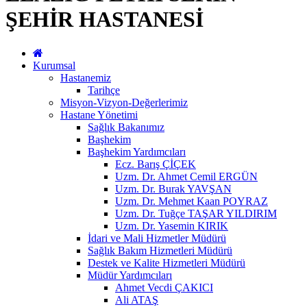
ŞEHİR HASTANESİ
Kurumsal
Hastanemiz
Tarihçe
Misyon-Vizyon-Değerlerimiz
Hastane Yönetimi
Sağlık Bakanımız
Başhekim
Başhekim Yardımcıları
Ecz. Barış ÇİÇEK
Uzm. Dr. Ahmet Cemil ERGÜN
Uzm. Dr. Burak YAVŞAN
Uzm. Dr. Mehmet Kaan POYRAZ
Uzm. Dr. Tuğçe TAŞAR YILDIRIM
Uzm. Dr. Yasemin KIRIK
İdari ve Mali Hizmetler Müdürü
Sağlık Bakım Hizmetleri Müdürü
Destek ve Kalite Hizmetleri Müdürü
Müdür Yardımcıları
Ahmet Vecdi ÇAKICI
Ali ATAŞ