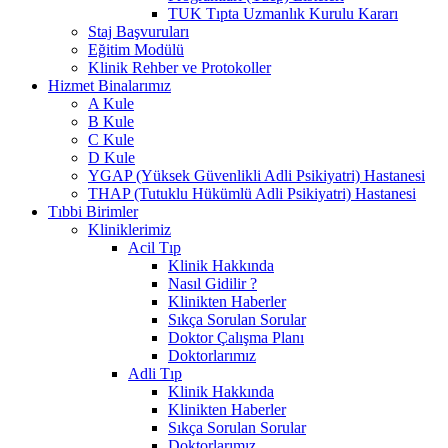
TUK Tıpta Uzmanlık Kurulu Kararı
Staj Başvuruları
Eğitim Modülü
Klinik Rehber ve Protokoller
Hizmet Binalarımız
A Kule
B Kule
C Kule
D Kule
YGAP (Yüksek Güvenlikli Adli Psikiyatri) Hastanesi
THAP (Tutuklu Hükümlü Adli Psikiyatri) Hastanesi
Tıbbi Birimler
Kliniklerimiz
Acil Tıp
Klinik Hakkında
Nasıl Gidilir ?
Klinikten Haberler
Sıkça Sorulan Sorular
Doktor Çalışma Planı
Doktorlarımız
Adli Tıp
Klinik Hakkında
Klinikten Haberler
Sıkça Sorulan Sorular
Doktorlarımız