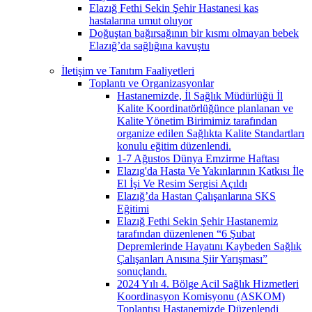
Elazığ Fethi Sekin Şehir Hastanesi kas
hastalarına umut oluyor
Doğuştan bağırsağının bir kısmı olmayan bebek
Elazığ’da sağlığına kavuştu
İletişim ve Tanıtım Faaliyetleri
Toplantı ve Organizasyonlar
Hastanemizde, İl Sağlık Müdürlüğü İl
Kalite Koordinatörlüğünce planlanan ve
Kalite Yönetim Birimimiz tarafından
organize edilen Sağlıkta Kalite Standartları
konulu eğitim düzenlendi.
1-7 Ağustos Dünya Emzirme Haftası
Elazıg'da Hasta Ve Yakınlarının Katkısı İle
El İşi Ve Resim Sergisi Açıldı
Elazığ’da Hastan Çalışanlarına SKS
Eğitimi
Elazığ Fethi Sekin Şehir Hastanemiz
tarafından düzenlenen “6 Şubat
Depremlerinde Hayatını Kaybeden Sağlık
Çalışanları Anısına Şiir Yarışması”
sonuçlandı.
2024 Yılı 4. Bölge Acil Sağlık Hizmetleri
Koordinasyon Komisyonu (ASKOM)
Toplantısı Hastanemizde Düzenlendi