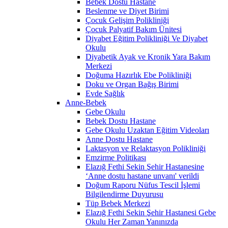
Bebek Dostu Hastane
Beslenme ve Diyet Birimi
Çocuk Gelişim Polikliniği
Çocuk Palyatif Bakım Ünitesi
Diyabet Eğitim Polikliniği Ve Diyabet
Okulu
Diyabetik Ayak ve Kronik Yara Bakım
Merkezi
Doğuma Hazırlık Ebe Polikliniği
Doku ve Organ Bağış Birimi
Evde Sağlık
Anne-Bebek
Gebe Okulu
Bebek Dostu Hastane
Gebe Okulu Uzaktan Eğitim Videoları
Anne Dostu Hastane
Laktasyon ve Relaktasyon Polikliniği
Emzirme Politikası
Elazığ Fethi Sekin Şehir Hastanesine
‘Anne dostu hastane unvanı' verildi
Doğum Raporu Nüfus Tescil İşlemi
Bilgilendirme Duyurusu
Tüp Bebek Merkezi
Elazığ Fethi Sekin Şehir Hastanesi Gebe
Okulu Her Zaman Yanınızda