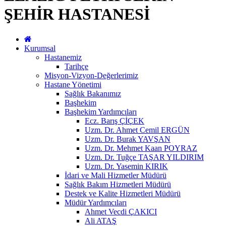
ŞEHİR HASTANESİ
Kurumsal
Hastanemiz
Tarihçe
Misyon-Vizyon-Değerlerimiz
Hastane Yönetimi
Sağlık Bakanımız
Başhekim
Başhekim Yardımcıları
Ecz. Barış ÇİÇEK
Uzm. Dr. Ahmet Cemil ERGÜN
Uzm. Dr. Burak YAVŞAN
Uzm. Dr. Mehmet Kaan POYRAZ
Uzm. Dr. Tuğçe TAŞAR YILDIRIM
Uzm. Dr. Yasemin KIRIK
İdari ve Mali Hizmetler Müdürü
Sağlık Bakım Hizmetleri Müdürü
Destek ve Kalite Hizmetleri Müdürü
Müdür Yardımcıları
Ahmet Vecdi ÇAKICI
Ali ATAŞ