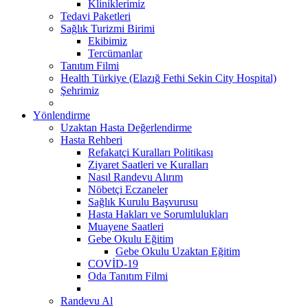
Kliniklerimiz
Tedavi Paketleri
Sağlık Turizmi Birimi
Ekibimiz
Tercümanlar
Tanıtım Filmi
Health Türkiye (Elazığ Fethi Sekin City Hospital)
Şehrimiz
Yönlendirme
Uzaktan Hasta Değerlendirme
Hasta Rehberi
Refakatçi Kuralları Politikası
Ziyaret Saatleri ve Kuralları
Nasıl Randevu Alırım
Nöbetçi Eczaneler
Sağlık Kurulu Başvurusu
Hasta Hakları ve Sorumlulukları
Muayene Saatleri
Gebe Okulu Eğitim
Gebe Okulu Uzaktan Eğitim
COVİD-19
Oda Tanıtım Filmi
Randevu Al