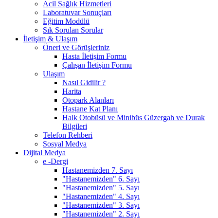
Acil Sağlık Hizmetleri
Laboratuvar Sonuçları
Eğitim Modülü
Sık Sorulan Sorular
İletişim & Ulaşım
Öneri ve Görüşleriniz
Hasta İletişim Formu
Çalışan İletişim Formu
Ulaşım
Nasıl Gidilir ?
Harita
Otopark Alanları
Hastane Kat Planı
Halk Otobüsü ve Minibüs Güzergah ve Durak
Bilgileri
Telefon Rehberi
Sosyal Medya
Dijital Medya
e -Dergi
Hastanemizden 7. Sayı
"Hastanemizden" 6. Sayı
"Hastanemizden" 5. Sayı
"Hastanemizden" 4. Sayı
"Hastanemizden" 3. Sayı
"Hastanemizden" 2. Sayı