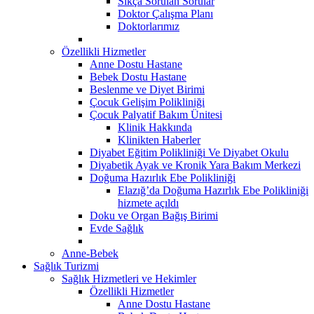
Sıkça Sorulan Sorular
Doktor Çalışma Planı
Doktorlarımız
Özellikli Hizmetler
Anne Dostu Hastane
Bebek Dostu Hastane
Beslenme ve Diyet Birimi
Çocuk Gelişim Polikliniği
Çocuk Palyatif Bakım Ünitesi
Klinik Hakkında
Klinikten Haberler
Diyabet Eğitim Polikliniği Ve Diyabet Okulu
Diyabetik Ayak ve Kronik Yara Bakım Merkezi
Doğuma Hazırlık Ebe Polikliniği
Elazığ’da Doğuma Hazırlık Ebe Polikliniği
hizmete açıldı
Doku ve Organ Bağış Birimi
Evde Sağlık
Anne-Bebek
Sağlık Turizmi
Sağlık Hizmetleri ve Hekimler
Özellikli Hizmetler
Anne Dostu Hastane