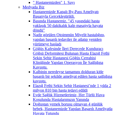
" Hastanemizden" 1. Sayı
Medyada Biz
Hastanemizde Kapalı By-Pass Ameliyatı
Başarıyla Gerçekleştirildi.
Basında Hastanemiz. "45 yaşındaki hasta
yaklaşık 50 dakikalık kalp masajıyla hayata
döndü"
Nadir görülen Otoimmün Miyelit hastalığını,
yapılan başarılı tedaviler ile atlatıp yeniden
yürümeye başladı
Göğüs Kafesinde İleri Derecede Kunduracı
Göğsü Deformitesi Bulunan Hasta Elazığ Fethi
Sekin Şehir Hastanesi Göğüs Cerrahisi
Kliniğinde Yapılan Operasyon İle Sağlığına
Kavuştu.
Kalbinin neredeyse tamamını dolduran kitle
başarılı bir şekilde ameliyat edilen hasta sağlığına
kavuştu.
Elazığ Fethi Sekin Şehir Hastanesi’nde 1 yılda 2
milyon 810 bin hasta tedavi edildi
Evde Sağlık Hizmetlerimiz, Her Türlü Hava
Koşulunda Hastalarımızın Yanında
Doğuştan yemek borusu olmayan 4 günlük
bebek, Hastanemizde Yapılan Başarılı Ameliyatla
Hayata Tutundu