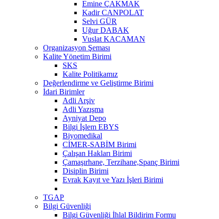
Emine ÇAKMAK
Kadir CANPOLAT
Selvi GÜR
Uğur DABAK
Vuslat KACAMAN
Organizasyon Şeması
Kalite Yönetim Birimi
SKS
Kalite Politikamız
Değerlendirme ve Geliştirme Birimi
İdari Birimler
Adli Arşiv
Adli Yazışma
Ayniyat Depo
Bilgi İşlem EBYS
Biyomedikal
CİMER-SABİM Birimi
Çalışan Hakları Birimi
Çamaşırhane, Terzihane,Spanç Birimi
Disiplin Birimi
Evrak Kayıt ve Yazı İşleri Birimi
TGAP
Bilgi Güvenliği
Bilgi Güvenliği İhlal Bildirim Formu