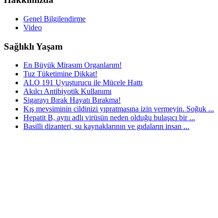
Genel Bilgilendirme
Video
Sağlıklı Yaşam
En Büyük Mirasım Organlarım!
Tuz Tüketimine Dikkat!
ALO 191 Uyuşturucu ile Mücele Hattı
Akılcı Antibiyotik Kullanımı
Sigarayı Bırak Hayatı Bırakma!
Kış mevsiminin cildinizi yıpratmasına izin vermeyin. Soğuk ...
Hepatit B, aynı adlı virüsün neden olduğu bulaşıcı bir ...
Basilli dizanteri, su kaynaklarının ve gıdaların insan ...