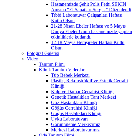
Hastanemizde Şehit Polis Fethi SEKİN
Anısına “El Sanatları Sergisi” Düzenlendi
Tıbbi Laboratuvar Çalışanları Haftası
Kutlu Olsun
21-28 Nisan Ebeler Haftası ve 5 Mayıs
Dünya Ebeler Günü hastanemizde yapılan
etkinliklerle kutlandı.
12-18 Mayıs Hemşireler Haftası Kutlu
Olsun
Fotoğraf Galerisi
Video
Tanıtım Filmi
Klinik Tanıtım Videoları
Tüp Bebek Merkezi
Plastik, Rekonstrüktif ve Estetik Cerrahi
Kliniği
Kalp ve Damar Cerrahisi Kliniği
Genetik Hastalıkları Tanı Merkezi
Göz Hastalıkları Kliniği
Göğüs Cerrahisi Kliniği
Göğüs Hastalıkları Kliniği
Uyku Laboratuvarı
Görüntüleme Merkezimiz
Merkezi Laboratuvarımız
Oda Tanıtım Filmi