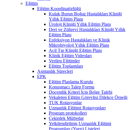
Eğitim
Eğitim Koordinatörlüğü
Kulak Burun Boğaz Hastalıkları Kliniği
Yıllık Eğitim Planı
Üroloji Kliniği Yıllık Eğitim Planı
Deri ve Zührevi Hastalıkları Kliniği Yıllık
Eğitim Planı
Enfeksiyon Hastalıkları ve Klinik
Mikrobiyoloji Yıllık Eğitim Planı
Acil Tıp Kliniği Eğitim Planı
Klinik Eğitim Videoları
Verilen Eğitimler
Eğitim Toplantıları
Asistanlık Süreçleri
EPK
Eğitim Planlama Kurulu
Konuşmacı Talep Formu
Doçentlik Kriteri İçin Belge Talebi
Vekaleten Eğitim Görevlisi Dilekçe Örneği
TUK Rotasyonlar
Uzmanlık Eğitimi Rotasyonları
Program protokolleri
Çekirdek Müfredat
Yetkilendirilmiş Uzmanlık Eğitimi
Programları (Yuep) Listeleri