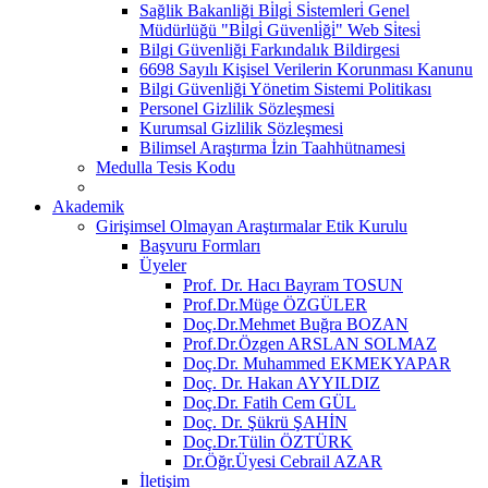
Sağlik Bakanliği Bi̇lgi̇ Si̇stemleri̇ Genel
Müdürlüğü "Bi̇lgi̇ Güvenli̇ği̇" Web Si̇tesi̇
Bilgi Güvenliği Farkındalık Bildirgesi
6698 Sayılı Kişisel Verilerin Korunması Kanunu
Bilgi Güvenliği Yönetim Sistemi Politikası
Personel Gizlilik Sözleşmesi
Kurumsal Gizlilik Sözleşmesi
Bilimsel Araştırma İzin Taahhütnamesi
Medulla Tesis Kodu
Akademik
Girişimsel Olmayan Araştırmalar Etik Kurulu
Başvuru Formları
Üyeler
Prof. Dr. Hacı Bayram TOSUN
Prof.Dr.Müge ÖZGÜLER
Doç.Dr.Mehmet Buğra BOZAN
Prof.Dr.Özgen ARSLAN SOLMAZ
Doç.Dr. Muhammed EKMEKYAPAR
Doç. Dr. Hakan AYYILDIZ
Doç.Dr. Fatih Cem GÜL
Doç. Dr. Şükrü ŞAHİN
Doç.Dr.Tülin ÖZTÜRK
Dr.Öğr.Üyesi Cebrail AZAR
İletişim