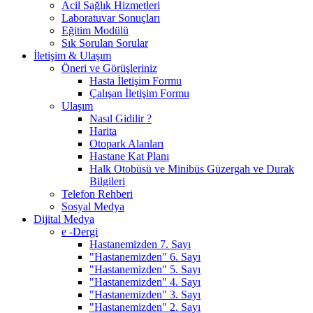
Acil Sağlık Hizmetleri
Laboratuvar Sonuçları
Eğitim Modülü
Sık Sorulan Sorular
İletişim & Ulaşım
Öneri ve Görüşleriniz
Hasta İletişim Formu
Çalışan İletişim Formu
Ulaşım
Nasıl Gidilir ?
Harita
Otopark Alanları
Hastane Kat Planı
Halk Otobüsü ve Minibüs Güzergah ve Durak
Bilgileri
Telefon Rehberi
Sosyal Medya
Dijital Medya
e -Dergi
Hastanemizden 7. Sayı
"Hastanemizden" 6. Sayı
"Hastanemizden" 5. Sayı
"Hastanemizden" 4. Sayı
"Hastanemizden" 3. Sayı
"Hastanemizden" 2. Sayı