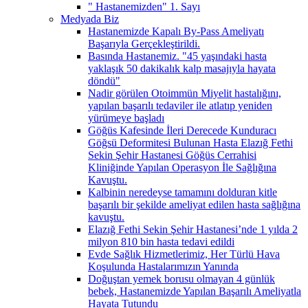
" Hastanemizden" 1. Sayı
Medyada Biz
Hastanemizde Kapalı By-Pass Ameliyatı
Başarıyla Gerçekleştirildi.
Basında Hastanemiz. "45 yaşındaki hasta
yaklaşık 50 dakikalık kalp masajıyla hayata
döndü"
Nadir görülen Otoimmün Miyelit hastalığını,
yapılan başarılı tedaviler ile atlatıp yeniden
yürümeye başladı
Göğüs Kafesinde İleri Derecede Kunduracı
Göğsü Deformitesi Bulunan Hasta Elazığ Fethi
Sekin Şehir Hastanesi Göğüs Cerrahisi
Kliniğinde Yapılan Operasyon İle Sağlığına
Kavuştu.
Kalbinin neredeyse tamamını dolduran kitle
başarılı bir şekilde ameliyat edilen hasta sağlığına
kavuştu.
Elazığ Fethi Sekin Şehir Hastanesi’nde 1 yılda 2
milyon 810 bin hasta tedavi edildi
Evde Sağlık Hizmetlerimiz, Her Türlü Hava
Koşulunda Hastalarımızın Yanında
Doğuştan yemek borusu olmayan 4 günlük
bebek, Hastanemizde Yapılan Başarılı Ameliyatla
Hayata Tutundu