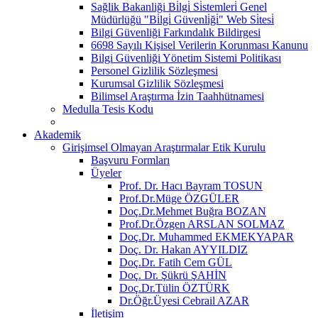
Sağlik Bakanliği Bi̇lgi̇ Si̇stemleri̇ Genel
Müdürlüğü "Bi̇lgi̇ Güvenli̇ği̇" Web Si̇tesi̇
Bilgi Güvenliği Farkındalık Bildirgesi
6698 Sayılı Kişisel Verilerin Korunması Kanunu
Bilgi Güvenliği Yönetim Sistemi Politikası
Personel Gizlilik Sözleşmesi
Kurumsal Gizlilik Sözleşmesi
Bilimsel Araştırma İzin Taahhütnamesi
Medulla Tesis Kodu
Akademik
Girişimsel Olmayan Araştırmalar Etik Kurulu
Başvuru Formları
Üyeler
Prof. Dr. Hacı Bayram TOSUN
Prof.Dr.Müge ÖZGÜLER
Doç.Dr.Mehmet Buğra BOZAN
Prof.Dr.Özgen ARSLAN SOLMAZ
Doç.Dr. Muhammed EKMEKYAPAR
Doç. Dr. Hakan AYYILDIZ
Doç.Dr. Fatih Cem GÜL
Doç. Dr. Şükrü ŞAHİN
Doç.Dr.Tülin ÖZTÜRK
Dr.Öğr.Üyesi Cebrail AZAR
İletişim