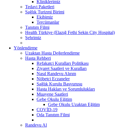
Kliniklerimiz
Tedavi Paketleri
Sağlık Turizmi Birimi
Ekibimiz
Tercümanlar
Tanıtım Filmi
Health Türkiye (Elazığ Fethi Sekin City Hospital)
Şehrimiz
Yönlendirme
Uzaktan Hasta Değerlendirme
Hasta Rehberi
Refakatçi Kuralları Politikası
Ziyaret Saatleri ve Kuralları
Nasıl Randevu Alırım
Nöbetçi Eczaneler
Sağlık Kurulu Başvurusu
Hasta Hakları ve Sorumlulukları
Muayene Saatleri
Gebe Okulu Eğitim
Gebe Okulu Uzaktan Eğitim
COVİD-19
Oda Tanıtım Filmi
Randevu Al