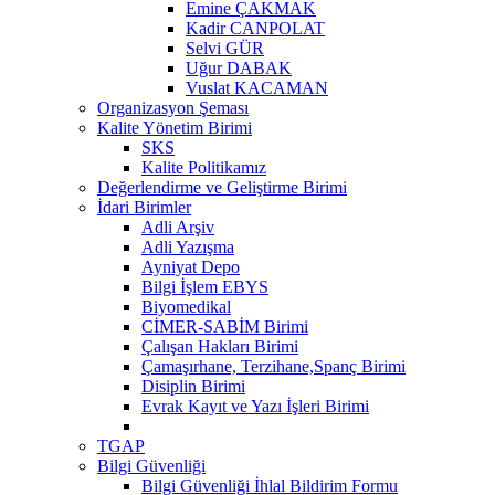
Emine ÇAKMAK
Kadir CANPOLAT
Selvi GÜR
Uğur DABAK
Vuslat KACAMAN
Organizasyon Şeması
Kalite Yönetim Birimi
SKS
Kalite Politikamız
Değerlendirme ve Geliştirme Birimi
İdari Birimler
Adli Arşiv
Adli Yazışma
Ayniyat Depo
Bilgi İşlem EBYS
Biyomedikal
CİMER-SABİM Birimi
Çalışan Hakları Birimi
Çamaşırhane, Terzihane,Spanç Birimi
Disiplin Birimi
Evrak Kayıt ve Yazı İşleri Birimi
TGAP
Bilgi Güvenliği
Bilgi Güvenliği İhlal Bildirim Formu