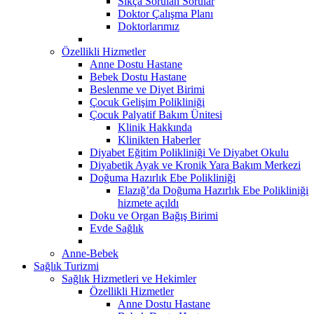
Sıkça Sorulan Sorular
Doktor Çalışma Planı
Doktorlarımız
Özellikli Hizmetler
Anne Dostu Hastane
Bebek Dostu Hastane
Beslenme ve Diyet Birimi
Çocuk Gelişim Polikliniği
Çocuk Palyatif Bakım Ünitesi
Klinik Hakkında
Klinikten Haberler
Diyabet Eğitim Polikliniği Ve Diyabet Okulu
Diyabetik Ayak ve Kronik Yara Bakım Merkezi
Doğuma Hazırlık Ebe Polikliniği
Elazığ’da Doğuma Hazırlık Ebe Polikliniği
hizmete açıldı
Doku ve Organ Bağış Birimi
Evde Sağlık
Anne-Bebek
Sağlık Turizmi
Sağlık Hizmetleri ve Hekimler
Özellikli Hizmetler
Anne Dostu Hastane