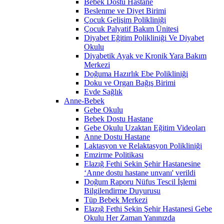
Bebek Dostu Hastane
Beslenme ve Diyet Birimi
Çocuk Gelişim Polikliniği
Çocuk Palyatif Bakım Ünitesi
Diyabet Eğitim Polikliniği Ve Diyabet
Okulu
Diyabetik Ayak ve Kronik Yara Bakım
Merkezi
Doğuma Hazırlık Ebe Polikliniği
Doku ve Organ Bağış Birimi
Evde Sağlık
Anne-Bebek
Gebe Okulu
Bebek Dostu Hastane
Gebe Okulu Uzaktan Eğitim Videoları
Anne Dostu Hastane
Laktasyon ve Relaktasyon Polikliniği
Emzirme Politikası
Elazığ Fethi Sekin Şehir Hastanesine
‘Anne dostu hastane unvanı' verildi
Doğum Raporu Nüfus Tescil İşlemi
Bilgilendirme Duyurusu
Tüp Bebek Merkezi
Elazığ Fethi Sekin Şehir Hastanesi Gebe
Okulu Her Zaman Yanınızda