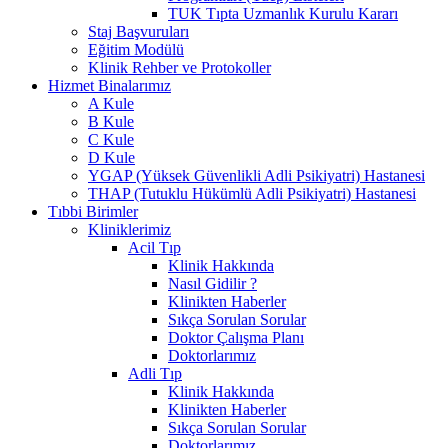
TUK Tıpta Uzmanlık Kurulu Kararı
Staj Başvuruları
Eğitim Modülü
Klinik Rehber ve Protokoller
Hizmet Binalarımız
A Kule
B Kule
C Kule
D Kule
YGAP (Yüksek Güvenlikli Adli Psikiyatri) Hastanesi
THAP (Tutuklu Hükümlü Adli Psikiyatri) Hastanesi
Tıbbi Birimler
Kliniklerimiz
Acil Tıp
Klinik Hakkında
Nasıl Gidilir ?
Klinikten Haberler
Sıkça Sorulan Sorular
Doktor Çalışma Planı
Doktorlarımız
Adli Tıp
Klinik Hakkında
Klinikten Haberler
Sıkça Sorulan Sorular
Doktorlarımız