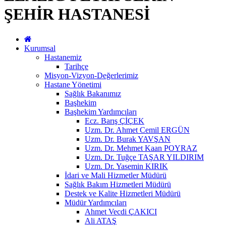
ŞEHİR HASTANESİ
Kurumsal
Hastanemiz
Tarihçe
Misyon-Vizyon-Değerlerimiz
Hastane Yönetimi
Sağlık Bakanımız
Başhekim
Başhekim Yardımcıları
Ecz. Barış ÇİÇEK
Uzm. Dr. Ahmet Cemil ERGÜN
Uzm. Dr. Burak YAVŞAN
Uzm. Dr. Mehmet Kaan POYRAZ
Uzm. Dr. Tuğçe TAŞAR YILDIRIM
Uzm. Dr. Yasemin KIRIK
İdari ve Mali Hizmetler Müdürü
Sağlık Bakım Hizmetleri Müdürü
Destek ve Kalite Hizmetleri Müdürü
Müdür Yardımcıları
Ahmet Vecdi ÇAKICI
Ali ATAŞ