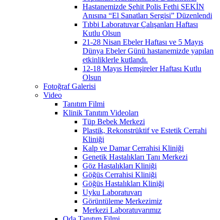
Hastanemizde Şehit Polis Fethi SEKİN
Anısına “El Sanatları Sergisi” Düzenlendi
Tıbbi Laboratuvar Çalışanları Haftası
Kutlu Olsun
21-28 Nisan Ebeler Haftası ve 5 Mayıs
Dünya Ebeler Günü hastanemizde yapılan
etkinliklerle kutlandı.
12-18 Mayıs Hemşireler Haftası Kutlu
Olsun
Fotoğraf Galerisi
Video
Tanıtım Filmi
Klinik Tanıtım Videoları
Tüp Bebek Merkezi
Plastik, Rekonstrüktif ve Estetik Cerrahi
Kliniği
Kalp ve Damar Cerrahisi Kliniği
Genetik Hastalıkları Tanı Merkezi
Göz Hastalıkları Kliniği
Göğüs Cerrahisi Kliniği
Göğüs Hastalıkları Kliniği
Uyku Laboratuvarı
Görüntüleme Merkezimiz
Merkezi Laboratuvarımız
Oda Tanıtım Filmi