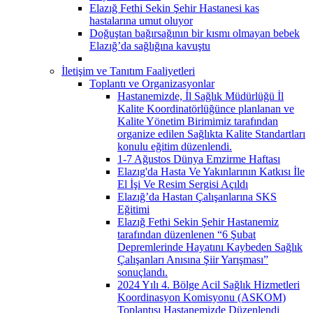
Elazığ Fethi Sekin Şehir Hastanesi kas
hastalarına umut oluyor
Doğuştan bağırsağının bir kısmı olmayan bebek
Elazığ’da sağlığına kavuştu
İletişim ve Tanıtım Faaliyetleri
Toplantı ve Organizasyonlar
Hastanemizde, İl Sağlık Müdürlüğü İl
Kalite Koordinatörlüğünce planlanan ve
Kalite Yönetim Birimimiz tarafından
organize edilen Sağlıkta Kalite Standartları
konulu eğitim düzenlendi.
1-7 Ağustos Dünya Emzirme Haftası
Elazıg'da Hasta Ve Yakınlarının Katkısı İle
El İşi Ve Resim Sergisi Açıldı
Elazığ’da Hastan Çalışanlarına SKS
Eğitimi
Elazığ Fethi Sekin Şehir Hastanemiz
tarafından düzenlenen “6 Şubat
Depremlerinde Hayatını Kaybeden Sağlık
Çalışanları Anısına Şiir Yarışması”
sonuçlandı.
2024 Yılı 4. Bölge Acil Sağlık Hizmetleri
Koordinasyon Komisyonu (ASKOM)
Toplantısı Hastanemizde Düzenlendi