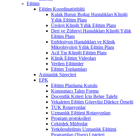
Eğitim
Eğitim Koordinatörlüğü
Kulak Burun Boğaz Hastalıkları Kliniği
Yıllık Eğitim Planı
Üroloji Kliniği Yıllık Eğitim Planı
Deri ve Zührevi Hastalıkları Kliniği Yıllık
Eğitim Planı
Enfeksiyon Hastalıkları ve Klinik
Mikrobiyoloji Yıllık Eğitim Planı
Acil Tıp Kliniği Eğitim Planı
Klinik Eğitim Videoları
Verilen Eğitimler
Eğitim Toplantıları
Asistanlık Süreçleri
EPK
Eğitim Planlama Kurulu
Konuşmacı Talep Formu
Doçentlik Kriteri İçin Belge Talebi
Vekaleten Eğitim Görevlisi Dilekçe Örneği
TUK Rotasyonlar
Uzmanlık Eğitimi Rotasyonları
Program protokolleri
Çekirdek Müfredat
Yetkilendirilmiş Uzmanlık Eğitimi
Programları (Yuep) Listeleri