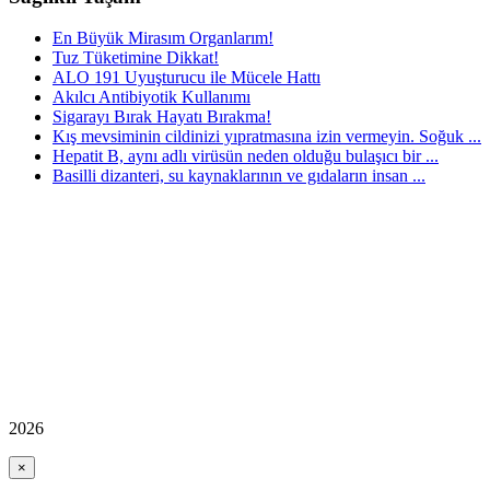
En Büyük Mirasım Organlarım!
Tuz Tüketimine Dikkat!
ALO 191 Uyuşturucu ile Mücele Hattı
Akılcı Antibiyotik Kullanımı
Sigarayı Bırak Hayatı Bırakma!
Kış mevsiminin cildinizi yıpratmasına izin vermeyin. Soğuk ...
Hepatit B, aynı adlı virüsün neden olduğu bulaşıcı bir ...
Basilli dizanteri, su kaynaklarının ve gıdaların insan ...
2026
×