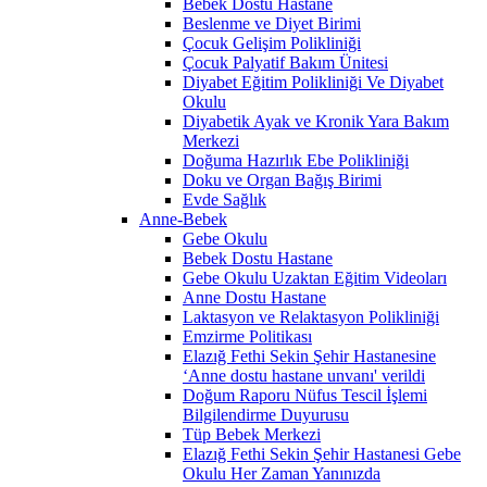
Bebek Dostu Hastane
Beslenme ve Diyet Birimi
Çocuk Gelişim Polikliniği
Çocuk Palyatif Bakım Ünitesi
Diyabet Eğitim Polikliniği Ve Diyabet
Okulu
Diyabetik Ayak ve Kronik Yara Bakım
Merkezi
Doğuma Hazırlık Ebe Polikliniği
Doku ve Organ Bağış Birimi
Evde Sağlık
Anne-Bebek
Gebe Okulu
Bebek Dostu Hastane
Gebe Okulu Uzaktan Eğitim Videoları
Anne Dostu Hastane
Laktasyon ve Relaktasyon Polikliniği
Emzirme Politikası
Elazığ Fethi Sekin Şehir Hastanesine
‘Anne dostu hastane unvanı' verildi
Doğum Raporu Nüfus Tescil İşlemi
Bilgilendirme Duyurusu
Tüp Bebek Merkezi
Elazığ Fethi Sekin Şehir Hastanesi Gebe
Okulu Her Zaman Yanınızda