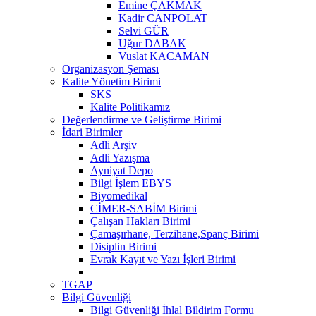
Emine ÇAKMAK
Kadir CANPOLAT
Selvi GÜR
Uğur DABAK
Vuslat KACAMAN
Organizasyon Şeması
Kalite Yönetim Birimi
SKS
Kalite Politikamız
Değerlendirme ve Geliştirme Birimi
İdari Birimler
Adli Arşiv
Adli Yazışma
Ayniyat Depo
Bilgi İşlem EBYS
Biyomedikal
CİMER-SABİM Birimi
Çalışan Hakları Birimi
Çamaşırhane, Terzihane,Spanç Birimi
Disiplin Birimi
Evrak Kayıt ve Yazı İşleri Birimi
TGAP
Bilgi Güvenliği
Bilgi Güvenliği İhlal Bildirim Formu