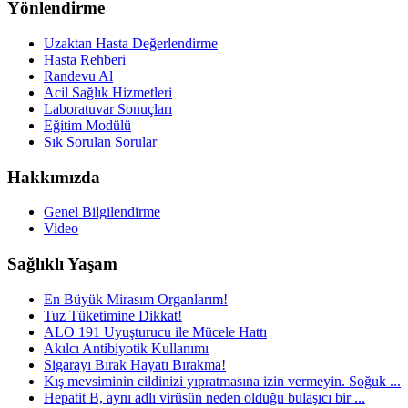
Yönlendirme
Uzaktan Hasta Değerlendirme
Hasta Rehberi
Randevu Al
Acil Sağlık Hizmetleri
Laboratuvar Sonuçları
Eğitim Modülü
Sık Sorulan Sorular
Hakkımızda
Genel Bilgilendirme
Video
Sağlıklı Yaşam
En Büyük Mirasım Organlarım!
Tuz Tüketimine Dikkat!
ALO 191 Uyuşturucu ile Mücele Hattı
Akılcı Antibiyotik Kullanımı
Sigarayı Bırak Hayatı Bırakma!
Kış mevsiminin cildinizi yıpratmasına izin vermeyin. Soğuk ...
Hepatit B, aynı adlı virüsün neden olduğu bulaşıcı bir ...