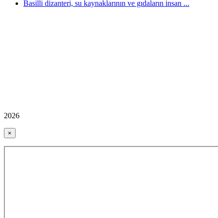
Basilli dizanteri, su kaynaklarının ve gıdaların insan ...
2026
×