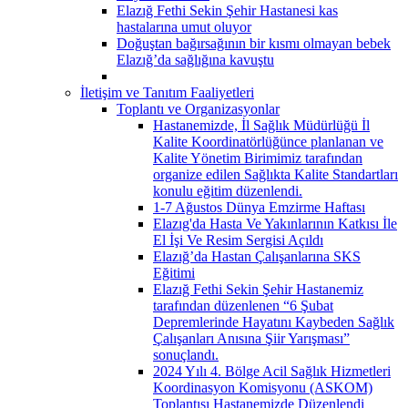
Elazığ Fethi Sekin Şehir Hastanesi kas
hastalarına umut oluyor
Doğuştan bağırsağının bir kısmı olmayan bebek
Elazığ’da sağlığına kavuştu
İletişim ve Tanıtım Faaliyetleri
Toplantı ve Organizasyonlar
Hastanemizde, İl Sağlık Müdürlüğü İl
Kalite Koordinatörlüğünce planlanan ve
Kalite Yönetim Birimimiz tarafından
organize edilen Sağlıkta Kalite Standartları
konulu eğitim düzenlendi.
1-7 Ağustos Dünya Emzirme Haftası
Elazıg'da Hasta Ve Yakınlarının Katkısı İle
El İşi Ve Resim Sergisi Açıldı
Elazığ’da Hastan Çalışanlarına SKS
Eğitimi
Elazığ Fethi Sekin Şehir Hastanemiz
tarafından düzenlenen “6 Şubat
Depremlerinde Hayatını Kaybeden Sağlık
Çalışanları Anısına Şiir Yarışması”
sonuçlandı.
2024 Yılı 4. Bölge Acil Sağlık Hizmetleri
Koordinasyon Komisyonu (ASKOM)
Toplantısı Hastanemizde Düzenlendi