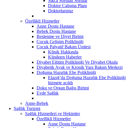
Sıkça Sorulan Sorular
Doktor Çalışma Planı
Doktorlarımız
Özellikli Hizmetler
Anne Dostu Hastane
Bebek Dostu Hastane
Beslenme ve Diyet Birimi
Çocuk Gelişim Polikliniği
Çocuk Palyatif Bakım Ünitesi
Klinik Hakkında
Klinikten Haberler
Diyabet Eğitim Polikliniği Ve Diyabet Okulu
Diyabetik Ayak ve Kronik Yara Bakım Merkezi
Doğuma Hazırlık Ebe Polikliniği
Elazığ’da Doğuma Hazırlık Ebe Polikliniği
hizmete açıldı
Doku ve Organ Bağış Birimi
Evde Sağlık
Anne-Bebek
Sağlık Turizmi
Sağlık Hizmetleri ve Hekimler
Özellikli Hizmetler
Anne Dostu Hastane