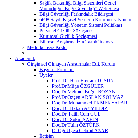
Sağlik Bakanliği Bi̇lgi̇ Si̇stemleri̇ Genel
Müdürlüğü "Bi̇lgi̇ Güvenli̇ği̇" Web Si̇tesi̇
Bilgi Güvenliği Farkındalık Bildirgesi
6698 Sayılı Kişisel Verilerin Korunması Kanunu
Bilgi Güvenliği Yönetim Sistemi Politikası
Personel Gizlilik Sözleşmesi
Kurumsal Gizlilik Sözleşmesi
Bilimsel Araştırma İzin Taahhütnamesi
Medulla Tesis Kodu
Akademik
Girişimsel Olmayan Araştırmalar Etik Kurulu
Başvuru Formları
Üyeler
Prof. Dr. Hacı Bayram TOSUN
Prof.Dr.Müge ÖZGÜLER
Doç.Dr.Mehmet Buğra BOZAN
Prof.Dr.Özgen ARSLAN SOLMAZ
Doç.Dr. Muhammed EKMEKYAPAR
Doç. Dr. Hakan AYYILDIZ
Doç.Dr. Fatih Cem GÜL
Doç. Dr. Şükrü ŞAHİN
Doç.Dr.Tülin ÖZTÜRK
Dr.Öğr.Üyesi Cebrail AZAR
İletişim