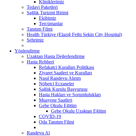
Kliniklerimiz
Tedavi Paketleri
Sağlık Turizmi Birimi
Ekibimiz
Tercümanlar
Tanıtım Filmi
Health Türkiye (Elazığ Fethi Sekin City Hospital)
Şehrimiz
Yönlendirme
Uzaktan Hasta Değerlendirme
Hasta Rehberi
Refakatçi Kuralları Politikası
Ziyaret Saatleri ve Kuralları
Nasıl Randevu Alırım
Nöbetçi Eczaneler
Sağlık Kurulu Başvurusu
Hasta Hakları ve Sorumlulukları
Muayene Saatleri
Gebe Okulu Eğitim
Gebe Okulu Uzaktan Eğitim
COVİD-19
Oda Tanıtım Filmi
Randevu Al