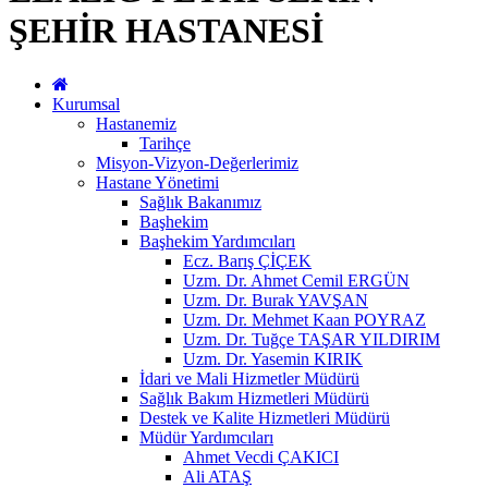
ŞEHİR HASTANESİ
Kurumsal
Hastanemiz
Tarihçe
Misyon-Vizyon-Değerlerimiz
Hastane Yönetimi
Sağlık Bakanımız
Başhekim
Başhekim Yardımcıları
Ecz. Barış ÇİÇEK
Uzm. Dr. Ahmet Cemil ERGÜN
Uzm. Dr. Burak YAVŞAN
Uzm. Dr. Mehmet Kaan POYRAZ
Uzm. Dr. Tuğçe TAŞAR YILDIRIM
Uzm. Dr. Yasemin KIRIK
İdari ve Mali Hizmetler Müdürü
Sağlık Bakım Hizmetleri Müdürü
Destek ve Kalite Hizmetleri Müdürü
Müdür Yardımcıları
Ahmet Vecdi ÇAKICI
Ali ATAŞ