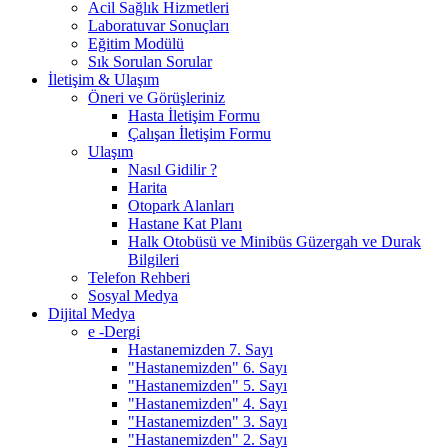
Acil Sağlık Hizmetleri
Laboratuvar Sonuçları
Eğitim Modülü
Sık Sorulan Sorular
İletişim & Ulaşım
Öneri ve Görüşleriniz
Hasta İletişim Formu
Çalışan İletişim Formu
Ulaşım
Nasıl Gidilir ?
Harita
Otopark Alanları
Hastane Kat Planı
Halk Otobüsü ve Minibüs Güzergah ve Durak
Bilgileri
Telefon Rehberi
Sosyal Medya
Dijital Medya
e -Dergi
Hastanemizden 7. Sayı
"Hastanemizden" 6. Sayı
"Hastanemizden" 5. Sayı
"Hastanemizden" 4. Sayı
"Hastanemizden" 3. Sayı
"Hastanemizden" 2. Sayı