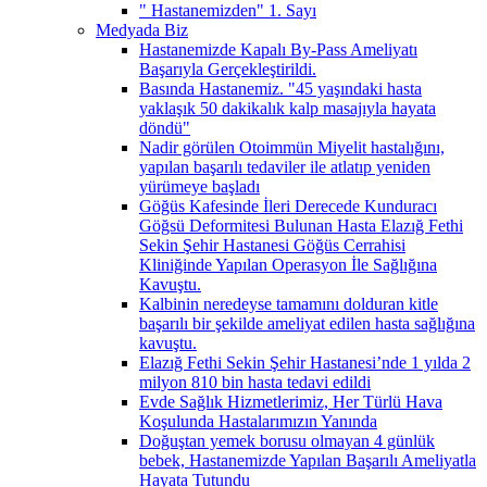
" Hastanemizden" 1. Sayı
Medyada Biz
Hastanemizde Kapalı By-Pass Ameliyatı
Başarıyla Gerçekleştirildi.
Basında Hastanemiz. "45 yaşındaki hasta
yaklaşık 50 dakikalık kalp masajıyla hayata
döndü"
Nadir görülen Otoimmün Miyelit hastalığını,
yapılan başarılı tedaviler ile atlatıp yeniden
yürümeye başladı
Göğüs Kafesinde İleri Derecede Kunduracı
Göğsü Deformitesi Bulunan Hasta Elazığ Fethi
Sekin Şehir Hastanesi Göğüs Cerrahisi
Kliniğinde Yapılan Operasyon İle Sağlığına
Kavuştu.
Kalbinin neredeyse tamamını dolduran kitle
başarılı bir şekilde ameliyat edilen hasta sağlığına
kavuştu.
Elazığ Fethi Sekin Şehir Hastanesi’nde 1 yılda 2
milyon 810 bin hasta tedavi edildi
Evde Sağlık Hizmetlerimiz, Her Türlü Hava
Koşulunda Hastalarımızın Yanında
Doğuştan yemek borusu olmayan 4 günlük
bebek, Hastanemizde Yapılan Başarılı Ameliyatla
Hayata Tutundu