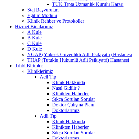
TUK Tıpta Uzmanlık Kurulu Kararı
Staj Başvuruları
Eğitim Modülü
Klinik Rehber ve Protokoller
Hizmet Binalarımız
A Kule
B Kule
C Kule
D Kule
YGAP (Yüksek Güvenlikli Adli Psikiyatri) Hastanesi
THAP (Tutuklu Hükümlü Adli Psikiyatri) Hastanesi
Tıbbi Birimler
Kliniklerimiz
Acil Tıp
Klinik Hakkında
Nasıl Gidilir ?
Klinikten Haberler
Sıkça Sorulan Sorular
Doktor Çalışma Planı
Doktorlarımız
Adli Tıp
Klinik Hakkında
Klinikten Haberler
Sıkça Sorulan Sorular
Doktorlarımız