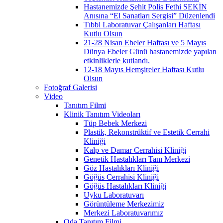
Hastanemizde Şehit Polis Fethi SEKİN
Anısına “El Sanatları Sergisi” Düzenlendi
Tıbbi Laboratuvar Çalışanları Haftası
Kutlu Olsun
21-28 Nisan Ebeler Haftası ve 5 Mayıs
Dünya Ebeler Günü hastanemizde yapılan
etkinliklerle kutlandı.
12-18 Mayıs Hemşireler Haftası Kutlu
Olsun
Fotoğraf Galerisi
Video
Tanıtım Filmi
Klinik Tanıtım Videoları
Tüp Bebek Merkezi
Plastik, Rekonstrüktif ve Estetik Cerrahi
Kliniği
Kalp ve Damar Cerrahisi Kliniği
Genetik Hastalıkları Tanı Merkezi
Göz Hastalıkları Kliniği
Göğüs Cerrahisi Kliniği
Göğüs Hastalıkları Kliniği
Uyku Laboratuvarı
Görüntüleme Merkezimiz
Merkezi Laboratuvarımız
Oda Tanıtım Filmi