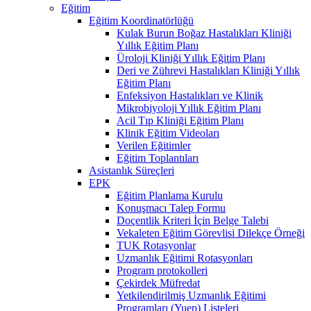
Eğitim
Eğitim Koordinatörlüğü
Kulak Burun Boğaz Hastalıkları Kliniği
Yıllık Eğitim Planı
Üroloji Kliniği Yıllık Eğitim Planı
Deri ve Zührevi Hastalıkları Kliniği Yıllık
Eğitim Planı
Enfeksiyon Hastalıkları ve Klinik
Mikrobiyoloji Yıllık Eğitim Planı
Acil Tıp Kliniği Eğitim Planı
Klinik Eğitim Videoları
Verilen Eğitimler
Eğitim Toplantıları
Asistanlık Süreçleri
EPK
Eğitim Planlama Kurulu
Konuşmacı Talep Formu
Doçentlik Kriteri İçin Belge Talebi
Vekaleten Eğitim Görevlisi Dilekçe Örneği
TUK Rotasyonlar
Uzmanlık Eğitimi Rotasyonları
Program protokolleri
Çekirdek Müfredat
Yetkilendirilmiş Uzmanlık Eğitimi
Programları (Yuep) Listeleri