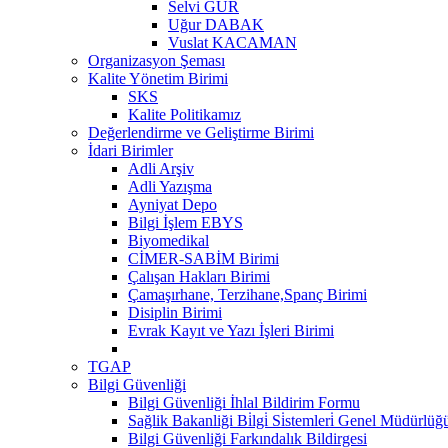
Selvi GÜR
Uğur DABAK
Vuslat KACAMAN
Organizasyon Şeması
Kalite Yönetim Birimi
SKS
Kalite Politikamız
Değerlendirme ve Geliştirme Birimi
İdari Birimler
Adli Arşiv
Adli Yazışma
Ayniyat Depo
Bilgi İşlem EBYS
Biyomedikal
CİMER-SABİM Birimi
Çalışan Hakları Birimi
Çamaşırhane, Terzihane,Spanç Birimi
Disiplin Birimi
Evrak Kayıt ve Yazı İşleri Birimi
TGAP
Bilgi Güvenliği
Bilgi Güvenliği İhlal Bildirim Formu
Sağlik Bakanliği Bi̇lgi̇ Si̇stemleri̇ Genel Müdürlüğü "
Bilgi Güvenliği Farkındalık Bildirgesi