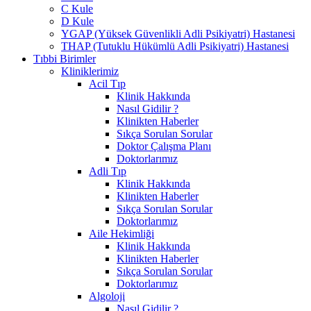
C Kule
D Kule
YGAP (Yüksek Güvenlikli Adli Psikiyatri) Hastanesi
THAP (Tutuklu Hükümlü Adli Psikiyatri) Hastanesi
Tıbbi Birimler
Kliniklerimiz
Acil Tıp
Klinik Hakkında
Nasıl Gidilir ?
Klinikten Haberler
Sıkça Sorulan Sorular
Doktor Çalışma Planı
Doktorlarımız
Adli Tıp
Klinik Hakkında
Klinikten Haberler
Sıkça Sorulan Sorular
Doktorlarımız
Aile Hekimliği
Klinik Hakkında
Klinikten Haberler
Sıkça Sorulan Sorular
Doktorlarımız
Algoloji
Nasıl Gidilir ?