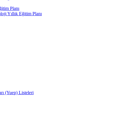
ğitim Planı
oji Yıllık Eğitim Planı
rı (Yuep) Listeleri