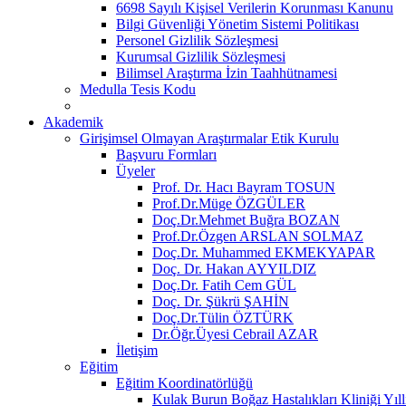
6698 Sayılı Kişisel Verilerin Korunması Kanunu
Bilgi Güvenliği Yönetim Sistemi Politikası
Personel Gizlilik Sözleşmesi
Kurumsal Gizlilik Sözleşmesi
Bilimsel Araştırma İzin Taahhütnamesi
Medulla Tesis Kodu
Akademik
Girişimsel Olmayan Araştırmalar Etik Kurulu
Başvuru Formları
Üyeler
Prof. Dr. Hacı Bayram TOSUN
Prof.Dr.Müge ÖZGÜLER
Doç.Dr.Mehmet Buğra BOZAN
Prof.Dr.Özgen ARSLAN SOLMAZ
Doç.Dr. Muhammed EKMEKYAPAR
Doç. Dr. Hakan AYYILDIZ
Doç.Dr. Fatih Cem GÜL
Doç. Dr. Şükrü ŞAHİN
Doç.Dr.Tülin ÖZTÜRK
Dr.Öğr.Üyesi Cebrail AZAR
İletişim
Eğitim
Eğitim Koordinatörlüğü
Kulak Burun Boğaz Hastalıkları Kliniği Yıll