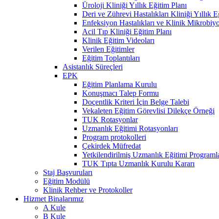
Üroloji Kliniği Yıllık Eğitim Planı
Deri ve Zührevi Hastalıkları Kliniği Yıllık E
Enfeksiyon Hastalıkları ve Klinik Mikrobiyol
Acil Tıp Kliniği Eğitim Planı
Klinik Eğitim Videoları
Verilen Eğitimler
Eğitim Toplantıları
Asistanlık Süreçleri
EPK
Eğitim Planlama Kurulu
Konuşmacı Talep Formu
Doçentlik Kriteri İçin Belge Talebi
Vekaleten Eğitim Görevlisi Dilekçe Örneği
TUK Rotasyonlar
Uzmanlık Eğitimi Rotasyonları
Program protokolleri
Çekirdek Müfredat
Yetkilendirilmiş Uzmanlık Eğitimi Programla
TUK Tıpta Uzmanlık Kurulu Kararı
Staj Başvuruları
Eğitim Modülü
Klinik Rehber ve Protokoller
Hizmet Binalarımız
A Kule
B Kule