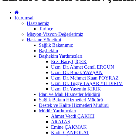
Kurumsal
Hastanemiz
Tarihçe
Misyon-Vizyon-Değerlerimiz
Hastane Yönetimi
Sağlık Bakanımız
Başhekim
Başhekim Yardımcıları
Ecz. Barış ÇİÇEK
Uzm. Dr. Ahmet Cemil ERGÜN
Uzm. Dr. Burak YAVŞAN
Uzm. Dr. Mehmet Kaan POYRAZ
Uzm. Dr. Tuğçe TAŞAR YILDIRIM
Uzm. Dr. Yasemin KIRIK
İdari ve Mali Hizmetler Müdürü
Sağlık Bakım Hizmetleri Müdürü
Destek ve Kalite Hizmetleri Müdürü
Müdür Yardımcıları
Ahmet Vecdi ÇAKICI
Ali ATAŞ
Emine ÇAKMAK
Kadir CANPOLAT