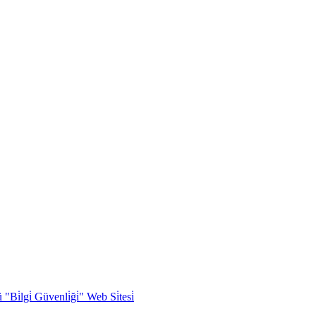
Bi̇lgi̇ Güvenli̇ği̇" Web Si̇tesi̇