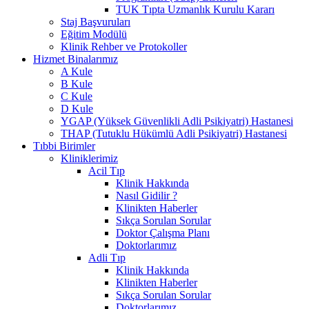
TUK Tıpta Uzmanlık Kurulu Kararı
Staj Başvuruları
Eğitim Modülü
Klinik Rehber ve Protokoller
Hizmet Binalarımız
A Kule
B Kule
C Kule
D Kule
YGAP (Yüksek Güvenlikli Adli Psikiyatri) Hastanesi
THAP (Tutuklu Hükümlü Adli Psikiyatri) Hastanesi
Tıbbi Birimler
Kliniklerimiz
Acil Tıp
Klinik Hakkında
Nasıl Gidilir ?
Klinikten Haberler
Sıkça Sorulan Sorular
Doktor Çalışma Planı
Doktorlarımız
Adli Tıp
Klinik Hakkında
Klinikten Haberler
Sıkça Sorulan Sorular
Doktorlarımız