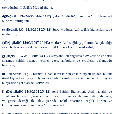
c)
Müdürlük: İl Sağlık Müdürlüğünü,
d)(Değişik: RG-24/3/2004-25412)
Şube Müdürlüğü: Acil sağlık hizmetleri
Şube Müdürlüğünü,
e)
(Değişik:RG- 24/3/2004-25412)
Şube Müdürü: Acil sağlık hizmetleri şube
müdürünü,
f)
(Değişik:RG-15/03/2007-26463)
Merkez: Acil sağlık çağrılarının karşılandığı
ve ambulansların sevk ve idare edildiği komuta kontrol merkezini,
g) (Değişik:RG-24/3/2004-25412)
İstasyon: Acil çağrılara olay yerinde ve nakil
sırasında sağlık hizmeti vermek üzere ambulans ve ekiplerin bulunduğu
birimleri,
h)
Acil Servis: Sağlık hizmeti sunan kamu kurum ve kuruluşları ile özel hukuk
tüzel kişileri ve gerçek kişiler tarafından kurulmuş yataklı tedavi kuruluşları
bünyesinde yer alan acil servisleri,
i) (Değişik:RG-24/3/2004-25412)
Acil Sağlık Hizmetleri: Acil hastalık ve
yaralanma hallerinde, konusunda özel eğitim almış ekipler tarafından, tıbbi araç
ve gereç desteği ile olay yerinde, nakil sırasında, sağlık kurum ve
kuruluşlarında sunulan tüm sağlık hizmetlerini,
j)
Acil Yardım: Acil sağlık hizmetleri konusunda özel eğitim görmüş ekipler