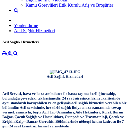
Kamu Görevlileri Etik Kurulu Afiş ve Broşürler
Yönlendirme
Acil Sağlık Hizmetleri
Acil Sağlık Hizmetleri
Acil Sağlık Hizmetleri
Acil Servisi, hava ve kara ambulansı ile hasta taşıma özelliğine sahip,
bulunduğu çevredeki tek hastanedir. 24 saat süresince hizmet kalitesinde
aynı standardı koruyabilen ve en gelişmiş acil sağlık hizmetini verebilen bir
bölümdür. Acil servisimiz, her türlü sağlık ihtiyacınıza zamanında cevap
vermek amacıyla, başta Acil Tıp Uzmanları, Aile Hekimleri, Kulak Burun
Boğaz, Çocuk Sağlığı ve Hastalıkları, Ortopedi ve Travmatoloji, Çocuk ve
Erişkin Kalp - Damar Cerrahisi Bölümlerinde nöbetçi hekim kadrosu ile 7
gün 24 saat kesintisiz hizmet vermektedir.