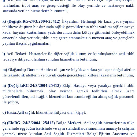
tarafından, tıbbî araç ve gereç desteği ile olay yerinde ve hastaneye nakil
sırasında verilen hizmetlerin bütününü,
k) (Değişik:RG-24/3/2004-25412)
İlkyardım: Herhangi bir kaza yada yaşamı
tehlikeye düşüren bir durumda sağlık görevlilerinin tıbbi yardımı sağlanıncaya
kadar hayatın kurtarılması yada durumun daha kötüye gitmesini önleyebilmek
amacıyla olay yerinde, tıbbi araç gereç aranmaksızın mevcut araç ve gereçlerle
yapılan ilaçsız uygulamaları,
l)
Acil Tedavi: Hastaneler ile diğer sağlık kurum ve kuruluşlarında acil tıbbî
tedaviye ihtiyacı olanlara sunulan hizmetlerin bütününü,
m)
Olağandışı Durum: Aniden oluşan ve büyük zararlara yol açan doğal afetler
ile teknolojik afetlerin ve büyük çapta gerçekleşen kitlesel kazaların bütününü,
n) (Değişik:RG-24/3/2004-25412)
Ekip: Hastaya veya yaralıya gerekli tıbbi
müdahalede bulunmak, olay yerinde gerekli tedbirleri almak üzere
görevlendirilen; acil sağlık hizmetleri konusunda eğitim almış sağlık personeli
ile şoförü,
o)
Hasta:Acil sağlık hizmetine ihtiyacı olan kişiyi,
p) (Ek:RG- 24/3/2004- 25412)
Bölge Merkezi: Acil sağlık hizmetlerinin ülke
genelinde eşgüdüm içerisinde ve aynı standartlarda sunulması amacıyla çalışma
yapmak üzere kurulan Acil Sağlık Hizmetleri Bölge Eğitim Araştırma ve