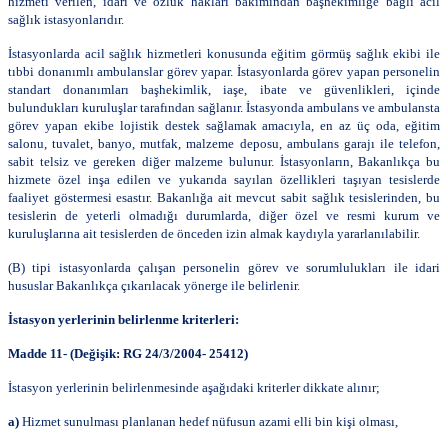
hizmeti verilen, idari ve özlük hakları bakımından başhekimliğe bağlı acil
sağlık istasyonlarıdır.
İstasyonlarda acil sağlık hizmetleri konusunda eğitim görmüş sağlık ekibi ile
tıbbi donanımlı ambulanslar görev yapar. İstasyonlarda görev yapan personelin
standart donanımları başhekimlik, iaşe, ibate ve güvenlikleri, içinde
bulundukları kuruluşlar tarafından sağlanır. İstasyonda ambulans ve ambulansta
görev yapan ekibe lojistik destek sağlamak amacıyla, en az üç oda, eğitim
salonu, tuvalet, banyo, mutfak, malzeme deposu, ambulans garajı ile telefon,
sabit telsiz ve gereken diğer malzeme bulunur. İstasyonların, Bakanlıkça bu
hizmete özel inşa edilen ve yukarıda sayılan özellikleri taşıyan tesislerde
faaliyet göstermesi esastır. Bakanlığa ait mevcut sabit sağlık tesislerinden, bu
tesislerin de yeterli olmadığı durumlarda, diğer özel ve resmi kurum ve
kuruluşlarına ait tesislerden de önceden izin almak kaydıyla yararlanılabilir.
(B) tipi istasyonlarda çalışan personelin görev ve sorumlulukları ile idari
hususlar Bakanlıkça çıkarılacak yönerge ile belirlenir.
İstasyon yerlerinin belirlenme kriterleri:
Madde 11- (Değişik: RG 24/3/2004- 25412)
İstasyon yerlerinin belirlenmesinde aşağıdaki kriterler dikkate alınır;
a)
Hizmet sunulması planlanan hedef nüfusun azami elli bin kişi olması,