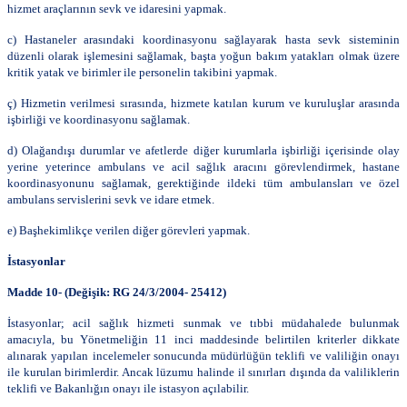
hizmet araçlarının sevk ve idaresini yapmak.
c) Hastaneler arasındaki koordinasyonu sağlayarak hasta sevk sisteminin
düzenli olarak işlemesini sağlamak, başta yoğun bakım yatakları olmak üzere
kritik yatak ve birimler ile personelin takibini yapmak.
ç) Hizmetin verilmesi sırasında, hizmete katılan kurum ve kuruluşlar arasında
işbirliği ve koordinasyonu sağlamak.
d) Olağandışı durumlar ve afetlerde diğer kurumlarla işbirliği içerisinde olay
yerine yeterince ambulans ve acil sağlık aracını görevlendirmek, hastane
koordinasyonunu sağlamak, gerektiğinde ildeki tüm ambulansları ve özel
ambulans servislerini sevk ve idare etmek.
e) Başhekimlikçe verilen diğer görevleri yapmak.
İstasyonlar
Madde 10- (Değişik: RG 24/3/2004- 25412)
İstasyonlar; acil sağlık hizmeti sunmak ve tıbbi müdahalede bulunmak
amacıyla, bu Yönetmeliğin 11 inci maddesinde belirtilen kriterler dikkate
alınarak yapılan incelemeler sonucunda müdürlüğün teklifi ve valiliğin onayı
ile kurulan birimlerdir. Ancak lüzumu halinde il sınırları dışında da valiliklerin
teklifi ve Bakanlığın onayı ile istasyon açılabilir.