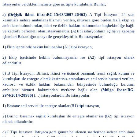
İstasyonlar verdikleri hizmete göre üç tipte kurulabilir. Bunlar;
a)
(Değişik ikinci fıkra:RG-15/03/2007-26463)
A Tipi İstasyon: 24 saat
kesintisiz sadece ambulans hizmeti verilen, ihtiyaca göre birden fazla ekip ve
ambulans bulundurulan, idari ve özlük hakları bakımından başhekimliğe bağlı
ve kadrolu personeli olan istasyonlardır. (A) tipi istasyonların açılış ve kapanış
işlemleri Bakanlığın onayı ile gerçekleştirilir. Bu istasyonlar;
1) Ekip içerisinde hekim bulunanlar (A1) tipi istasyon,
2) Ekip içerisinde hekim bulunmayanlar ise (A2) tipi istasyon olarak
adlandırılır.
b) B Tipi İstasyon: Birinci, ikinci ve üçüncü basamak resmi sağlık kurum ve
kuruluşları ile entegre olarak kesintisiz ambulans ve acil servis hizmeti verilen,
kadrosu ve özlük hakları bakımından bünyesinde bulunduğu kuruma,
ambulans hizmeti bakımından merkeze bağlı olan
(Mülga ibare:RG-
29/4/2014-28986)
(…) istasyonlardır. Bu istasyonlar;
1) Hastane acil servisi ile entegre olanlar (B1) tipi istasyon,
2) Birinci basamak sağlık kuruluşları ile entegre olanlar ise (B2) tipi istasyon
olarak adlandırılır.
c) C Tipi İstasyon: İhtiyaca göre günün belirlenen saatlerinde sadece ambulans