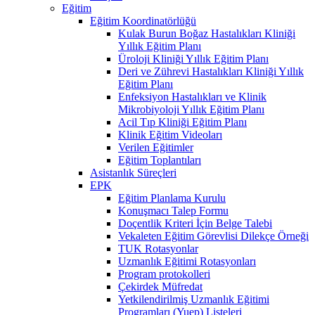
Eğitim
Eğitim Koordinatörlüğü
Kulak Burun Boğaz Hastalıkları Kliniği
Yıllık Eğitim Planı
Üroloji Kliniği Yıllık Eğitim Planı
Deri ve Zührevi Hastalıkları Kliniği Yıllık
Eğitim Planı
Enfeksiyon Hastalıkları ve Klinik
Mikrobiyoloji Yıllık Eğitim Planı
Acil Tıp Kliniği Eğitim Planı
Klinik Eğitim Videoları
Verilen Eğitimler
Eğitim Toplantıları
Asistanlık Süreçleri
EPK
Eğitim Planlama Kurulu
Konuşmacı Talep Formu
Doçentlik Kriteri İçin Belge Talebi
Vekaleten Eğitim Görevlisi Dilekçe Örneği
TUK Rotasyonlar
Uzmanlık Eğitimi Rotasyonları
Program protokolleri
Çekirdek Müfredat
Yetkilendirilmiş Uzmanlık Eğitimi
Programları (Yuep) Listeleri