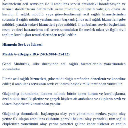
hastanelerin acil servisleri ile il ambulans servisi arasındaki koordinasyon ve
hizmet standartlarını belirlemek üzere müdürlüğün teklifi valiliğin onayı ile
kurulur. İl sağlık müdürü veya görevlendireceği acil sağlık hizmetlerinden
sorumlu il sağlık müdür yardımcısının başkanlığında acil sağlık hizmetleri şube
müdürü, yataklı tedavi hizmetleri şube müdürü, il ambulans servisi başhekimi,
resmi ve özel hastanelerin acil servis sorumluları ile meslek odası ve ilgili sivil
toplum kuruluşları temsilcilerinden teşkil edilir.
Hizmetin Sevk ve İdaresi
Madde 6- (Değişik:RG- 24/3/2004- 25412)
Genel Müdürlük, ülke düzeyinde acil sağlık hizmetlerinin yönetiminden
sorumludur.
İllerde acil sağlık hizmetleri, şube müdürlüğü tarafından denetlenir ve koordine
edilir, il ambulans servisinin sevk ve idaresi başhekimlik tarafından yürütülür.
Olağandışı durumlarda, lüzumu halinde bütün kamu kurum ve kuruluşlarına,
özel hukuk tüzel kişilerine ve gerçek kişilere ait ambulans ve ekiplerin sevk ve
idaresi başhekimlik tarafından yapılır.
Olağandışı durumlarda, başlangıçta olay yeri yönetimini merkez yapar, olay
yerine ilk ulaşan ambulans ekibinin görevli hekimi olay yerindeki tüm sağlık
ekiplerinin yönetimini olay yerine yönetici gelene kadar üstlenir ve triajın