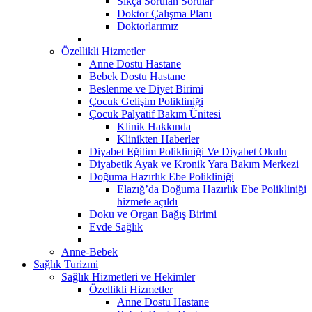
Sıkça Sorulan Sorular
Doktor Çalışma Planı
Doktorlarımız
Özellikli Hizmetler
Anne Dostu Hastane
Bebek Dostu Hastane
Beslenme ve Diyet Birimi
Çocuk Gelişim Polikliniği
Çocuk Palyatif Bakım Ünitesi
Klinik Hakkında
Klinikten Haberler
Diyabet Eğitim Polikliniği Ve Diyabet Okulu
Diyabetik Ayak ve Kronik Yara Bakım Merkezi
Doğuma Hazırlık Ebe Polikliniği
Elazığ’da Doğuma Hazırlık Ebe Polikliniği
hizmete açıldı
Doku ve Organ Bağış Birimi
Evde Sağlık
Anne-Bebek
Sağlık Turizmi
Sağlık Hizmetleri ve Hekimler
Özellikli Hizmetler
Anne Dostu Hastane