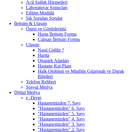
Acil Sağlık Hizmetleri
Laboratuvar Sonuçları
Eğitim Modülü
Sık Sorulan Sorular
İletişim & Ulaşım
Öneri ve Görüşleriniz
Hasta İletişim Formu
Çalışan İletişim Formu
Ulaşım
Nasıl Gidilir ?
Harita
Otopark Alanları
Hastane Kat Planı
Halk Otobüsü ve Minibüs Güzergah ve Durak
Bilgileri
Telefon Rehberi
Sosyal Medya
Dijital Medya
e -Dergi
Hastanemizden 7. Sayı
"Hastanemizden" 6. Sayı
"Hastanemizden" 5. Sayı
"Hastanemizden" 4. Sayı
"Hastanemizden" 3. Sayı
"Hastanemizden" 2. Sayı