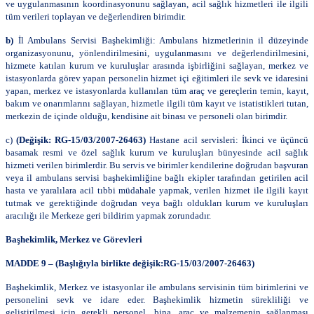
ve uygulanmasının koordinasyonunu sağlayan, acil sağlık hizmetleri ile ilgili
tüm verileri toplayan ve değerlendiren birimdir.
b)
İl Ambulans Servisi Başhekimliği: Ambulans hizmetlerinin il düzeyinde
organizasyonunu, yönlendirilmesini, uygulanmasını ve değerlendirilmesini,
hizmete katılan kurum ve kuruluşlar arasında işbirliğini sağlayan, merkez ve
istasyonlarda görev yapan personelin hizmet içi eğitimleri ile sevk ve idaresini
yapan, merkez ve istasyonlarda kullanılan tüm araç ve gereçlerin temin, kayıt,
bakım ve onarımlarını sağlayan, hizmetle ilgili tüm kayıt ve istatistikleri tutan,
merkezin de içinde olduğu, kendisine ait binası ve personeli olan birimdir.
c)
(Değişik: RG-15/03/2007-26463)
Hastane acil servisleri: İkinci ve üçüncü
basamak resmi ve özel sağlık kurum ve kuruluşları bünyesinde acil sağlık
hizmeti verilen birimlerdir. Bu servis ve birimler kendilerine doğrudan başvuran
veya il ambulans servisi başhekimliğine bağlı ekipler tarafından getirilen acil
hasta ve yaralılara acil tıbbi müdahale yapmak, verilen hizmet ile ilgili kayıt
tutmak ve gerektiğinde doğrudan veya bağlı oldukları kurum ve kuruluşları
aracılığı ile Merkeze geri bildirim yapmak zorundadır.
Başhekimlik, Merkez ve Görevleri
MADDE 9 –
(Başlığıyla birlikte değişik:RG-15/03/2007-26463)
Başhekimlik, Merkez ve istasyonlar ile ambulans servisinin tüm birimlerini ve
personelini sevk ve idare eder. Başhekimlik hizmetin sürekliliği ve
geliştirilmesi için gerekli personel, bina, araç ve malzemenin sağlanması