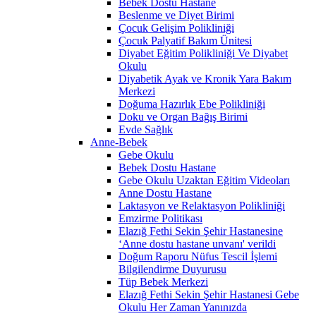
Bebek Dostu Hastane
Beslenme ve Diyet Birimi
Çocuk Gelişim Polikliniği
Çocuk Palyatif Bakım Ünitesi
Diyabet Eğitim Polikliniği Ve Diyabet
Okulu
Diyabetik Ayak ve Kronik Yara Bakım
Merkezi
Doğuma Hazırlık Ebe Polikliniği
Doku ve Organ Bağış Birimi
Evde Sağlık
Anne-Bebek
Gebe Okulu
Bebek Dostu Hastane
Gebe Okulu Uzaktan Eğitim Videoları
Anne Dostu Hastane
Laktasyon ve Relaktasyon Polikliniği
Emzirme Politikası
Elazığ Fethi Sekin Şehir Hastanesine
‘Anne dostu hastane unvanı' verildi
Doğum Raporu Nüfus Tescil İşlemi
Bilgilendirme Duyurusu
Tüp Bebek Merkezi
Elazığ Fethi Sekin Şehir Hastanesi Gebe
Okulu Her Zaman Yanınızda