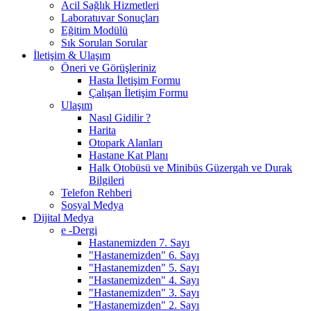
Acil Sağlık Hizmetleri
Laboratuvar Sonuçları
Eğitim Modülü
Sık Sorulan Sorular
İletişim & Ulaşım
Öneri ve Görüşleriniz
Hasta İletişim Formu
Çalışan İletişim Formu
Ulaşım
Nasıl Gidilir ?
Harita
Otopark Alanları
Hastane Kat Planı
Halk Otobüsü ve Minibüs Güzergah ve Durak
Bilgileri
Telefon Rehberi
Sosyal Medya
Dijital Medya
e -Dergi
Hastanemizden 7. Sayı
"Hastanemizden" 6. Sayı
"Hastanemizden" 5. Sayı
"Hastanemizden" 4. Sayı
"Hastanemizden" 3. Sayı
"Hastanemizden" 2. Sayı