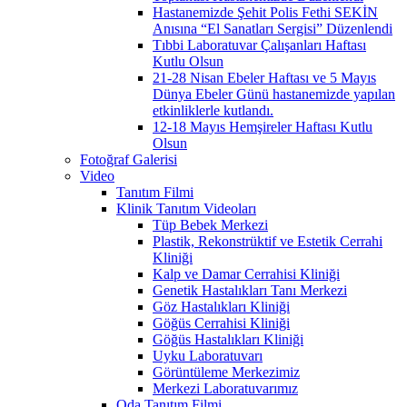
Hastanemizde Şehit Polis Fethi SEKİN
Anısına “El Sanatları Sergisi” Düzenlendi
Tıbbi Laboratuvar Çalışanları Haftası
Kutlu Olsun
21-28 Nisan Ebeler Haftası ve 5 Mayıs
Dünya Ebeler Günü hastanemizde yapılan
etkinliklerle kutlandı.
12-18 Mayıs Hemşireler Haftası Kutlu
Olsun
Fotoğraf Galerisi
Video
Tanıtım Filmi
Klinik Tanıtım Videoları
Tüp Bebek Merkezi
Plastik, Rekonstrüktif ve Estetik Cerrahi
Kliniği
Kalp ve Damar Cerrahisi Kliniği
Genetik Hastalıkları Tanı Merkezi
Göz Hastalıkları Kliniği
Göğüs Cerrahisi Kliniği
Göğüs Hastalıkları Kliniği
Uyku Laboratuvarı
Görüntüleme Merkezimiz
Merkezi Laboratuvarımız
Oda Tanıtım Filmi