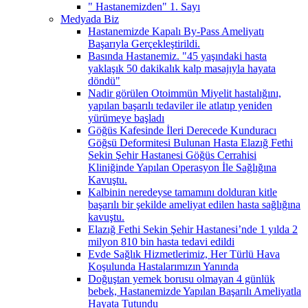
" Hastanemizden" 1. Sayı
Medyada Biz
Hastanemizde Kapalı By-Pass Ameliyatı
Başarıyla Gerçekleştirildi.
Basında Hastanemiz. "45 yaşındaki hasta
yaklaşık 50 dakikalık kalp masajıyla hayata
döndü"
Nadir görülen Otoimmün Miyelit hastalığını,
yapılan başarılı tedaviler ile atlatıp yeniden
yürümeye başladı
Göğüs Kafesinde İleri Derecede Kunduracı
Göğsü Deformitesi Bulunan Hasta Elazığ Fethi
Sekin Şehir Hastanesi Göğüs Cerrahisi
Kliniğinde Yapılan Operasyon İle Sağlığına
Kavuştu.
Kalbinin neredeyse tamamını dolduran kitle
başarılı bir şekilde ameliyat edilen hasta sağlığına
kavuştu.
Elazığ Fethi Sekin Şehir Hastanesi’nde 1 yılda 2
milyon 810 bin hasta tedavi edildi
Evde Sağlık Hizmetlerimiz, Her Türlü Hava
Koşulunda Hastalarımızın Yanında
Doğuştan yemek borusu olmayan 4 günlük
bebek, Hastanemizde Yapılan Başarılı Ameliyatla
Hayata Tutundu