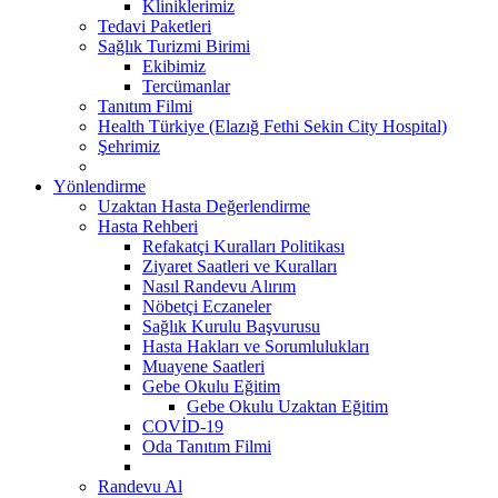
Kliniklerimiz
Tedavi Paketleri
Sağlık Turizmi Birimi
Ekibimiz
Tercümanlar
Tanıtım Filmi
Health Türkiye (Elazığ Fethi Sekin City Hospital)
Şehrimiz
Yönlendirme
Uzaktan Hasta Değerlendirme
Hasta Rehberi
Refakatçi Kuralları Politikası
Ziyaret Saatleri ve Kuralları
Nasıl Randevu Alırım
Nöbetçi Eczaneler
Sağlık Kurulu Başvurusu
Hasta Hakları ve Sorumlulukları
Muayene Saatleri
Gebe Okulu Eğitim
Gebe Okulu Uzaktan Eğitim
COVİD-19
Oda Tanıtım Filmi
Randevu Al