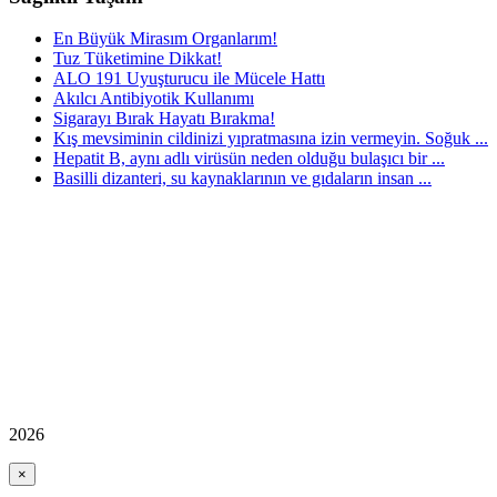
En Büyük Mirasım Organlarım!
Tuz Tüketimine Dikkat!
ALO 191 Uyuşturucu ile Mücele Hattı
Akılcı Antibiyotik Kullanımı
Sigarayı Bırak Hayatı Bırakma!
Kış mevsiminin cildinizi yıpratmasına izin vermeyin. Soğuk ...
Hepatit B, aynı adlı virüsün neden olduğu bulaşıcı bir ...
Basilli dizanteri, su kaynaklarının ve gıdaların insan ...
2026
×