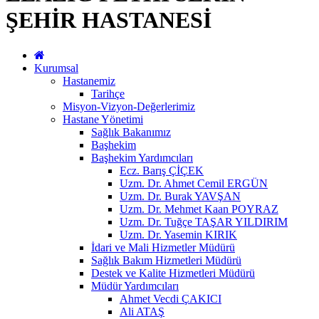
ŞEHİR HASTANESİ
Kurumsal
Hastanemiz
Tarihçe
Misyon-Vizyon-Değerlerimiz
Hastane Yönetimi
Sağlık Bakanımız
Başhekim
Başhekim Yardımcıları
Ecz. Barış ÇİÇEK
Uzm. Dr. Ahmet Cemil ERGÜN
Uzm. Dr. Burak YAVŞAN
Uzm. Dr. Mehmet Kaan POYRAZ
Uzm. Dr. Tuğçe TAŞAR YILDIRIM
Uzm. Dr. Yasemin KIRIK
İdari ve Mali Hizmetler Müdürü
Sağlık Bakım Hizmetleri Müdürü
Destek ve Kalite Hizmetleri Müdürü
Müdür Yardımcıları
Ahmet Vecdi ÇAKICI
Ali ATAŞ