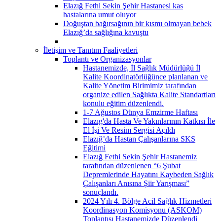
Elazığ Fethi Sekin Şehir Hastanesi kas
hastalarına umut oluyor
Doğuştan bağırsağının bir kısmı olmayan bebek
Elazığ’da sağlığına kavuştu
İletişim ve Tanıtım Faaliyetleri
Toplantı ve Organizasyonlar
Hastanemizde, İl Sağlık Müdürlüğü İl
Kalite Koordinatörlüğünce planlanan ve
Kalite Yönetim Birimimiz tarafından
organize edilen Sağlıkta Kalite Standartları
konulu eğitim düzenlendi.
1-7 Ağustos Dünya Emzirme Haftası
Elazıg'da Hasta Ve Yakınlarının Katkısı İle
El İşi Ve Resim Sergisi Açıldı
Elazığ’da Hastan Çalışanlarına SKS
Eğitimi
Elazığ Fethi Sekin Şehir Hastanemiz
tarafından düzenlenen “6 Şubat
Depremlerinde Hayatını Kaybeden Sağlık
Çalışanları Anısına Şiir Yarışması”
sonuçlandı.
2024 Yılı 4. Bölge Acil Sağlık Hizmetleri
Koordinasyon Komisyonu (ASKOM)
Toplantısı Hastanemizde Düzenlendi