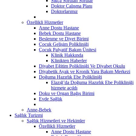
Sıkça Sorulan Sorular
Doktor Çalışma Planı
Doktorlarımız
Özellikli Hizmetler
Anne Dostu Hastane
Bebek Dostu Hastane
Beslenme ve Diyet Birimi
Çocuk Gelişim Polikliniği
Çocuk Palyatif Bakım Ünitesi
Klinik Hakkında
Klinikten Haberler
Diyabet Eğitim Polikliniği Ve Diyabet Okulu
Diyabetik Ayak ve Kronik Yara Bakım Merkezi
Doğuma Hazırlık Ebe Polikliniği
Elazığ’da Doğuma Hazırlık Ebe Polikliniği
hizmete açıldı
Doku ve Organ Bağış Birimi
Evde Sağlık
Anne-Bebek
Sağlık Turizmi
Sağlık Hizmetleri ve Hekimler
Özellikli Hizmetler
Anne Dostu Hastane