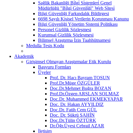
Sağlik Bakanliği Bi̇lgi̇ Si̇stemleri̇ Genel
Müdürlüğü "Bi̇lgi̇ Güvenli̇ği̇" Web Si̇tesi̇
Bilgi Güvenliği Farkındalık Bildirgesi
6698 Sayılı Kişisel Verilerin Korunması Kanunu
Bilgi Güvenliği Yönetim Sistemi Politikası
Personel Gizlilik Sözleşmesi
Kurumsal Gizlilik Sözleşmesi
Bilimsel Araştırma İzin Taahhütnamesi
Medulla Tesis Kodu
Akademik
Girişimsel Olmayan Araştırmalar Etik Kurulu
Başvuru Formları
Üyeler
Prof. Dr. Hacı Bayram TOSUN
Prof.Dr.Müge ÖZGÜLER
Doç.Dr.Mehmet Buğra BOZAN
Prof.Dr.Özgen ARSLAN SOLMAZ
Doç.Dr. Muhammed EKMEKYAPAR
Doç. Dr. Hakan AYYILDIZ
Doç.Dr. Fatih Cem GÜL
Doç. Dr. Şükrü ŞAHİN
Doç.Dr.Tülin ÖZTÜRK
Dr.Öğr.Üyesi Cebrail AZAR
İletişim