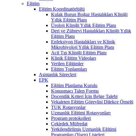
Eğitim
Eğitim Koordinatörlüğü
Kulak Burun Boğaz Hastalıkları Kliniği
Yıllık Eğitim Planı
Üroloji Kliniği Yıllık Eğitim Planı
Deri ve Zührevi Hastalıkları Kliniği Yıllık
Eğitim Planı
Enfeksiyon Hastalıkları ve Klinik
Mikrobiyoloji Yıllık Eğitim Planı
Acil Tıp Kliniği Eğitim Planı
Klinik Eğitim Videoları
Verilen Eğitimler
Eğitim Toplantıları
Asistanlık Süreçleri
EPK
Eğitim Planlama Kurulu
Konuşmacı Talep Formu
Doçentlik Kriteri İçin Belge Talebi
Vekaleten Eğitim Görevlisi Dilekçe Örneği
TUK Rotasyonlar
Uzmanlık Eğitimi Rotasyonları
Program protokolleri
Çekirdek Müfredat
Yetkilendirilmiş Uzmanlık Eğitimi
Programları (Yuep) Listeleri