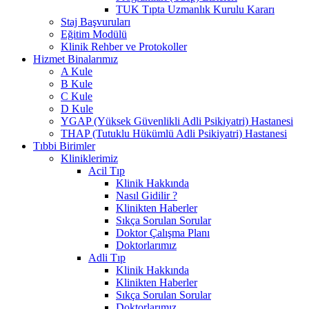
TUK Tıpta Uzmanlık Kurulu Kararı
Staj Başvuruları
Eğitim Modülü
Klinik Rehber ve Protokoller
Hizmet Binalarımız
A Kule
B Kule
C Kule
D Kule
YGAP (Yüksek Güvenlikli Adli Psikiyatri) Hastanesi
THAP (Tutuklu Hükümlü Adli Psikiyatri) Hastanesi
Tıbbi Birimler
Kliniklerimiz
Acil Tıp
Klinik Hakkında
Nasıl Gidilir ?
Klinikten Haberler
Sıkça Sorulan Sorular
Doktor Çalışma Planı
Doktorlarımız
Adli Tıp
Klinik Hakkında
Klinikten Haberler
Sıkça Sorulan Sorular
Doktorlarımız