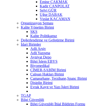
Emine ÇAKMAK
Kadir CANPOLAT
Selvi GÜR
Uğur DABAK
Vuslat KACAMAN
Organizasyon Şeması
Kalite Yönetim Birimi
SKS
Kalite Politikamız
Değerlendirme ve Geliştirme Birimi
İdari Birimler
Adli Arşiv
Adli Yazışma
Ayniyat Depo
Bilgi İşlem EBYS
Biyomedikal
CİMER-SABİM Birimi
Çalışan Hakları Birimi
Çamaşırhane, Terzihane,Spanç Birimi
Disiplin Birimi
Evrak Kayıt ve Yazı İşleri Birimi
TGAP
Bilgi Güvenliği
Bilgi Güvenliği İhlal Bildirim Formu