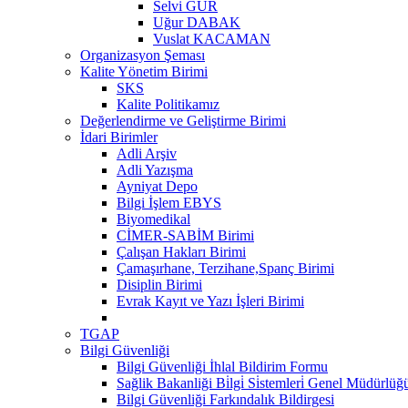
Selvi GÜR
Uğur DABAK
Vuslat KACAMAN
Organizasyon Şeması
Kalite Yönetim Birimi
SKS
Kalite Politikamız
Değerlendirme ve Geliştirme Birimi
İdari Birimler
Adli Arşiv
Adli Yazışma
Ayniyat Depo
Bilgi İşlem EBYS
Biyomedikal
CİMER-SABİM Birimi
Çalışan Hakları Birimi
Çamaşırhane, Terzihane,Spanç Birimi
Disiplin Birimi
Evrak Kayıt ve Yazı İşleri Birimi
TGAP
Bilgi Güvenliği
Bilgi Güvenliği İhlal Bildirim Formu
Sağlik Bakanliği Bi̇lgi̇ Si̇stemleri̇ Genel Müdürlüğü "
Bilgi Güvenliği Farkındalık Bildirgesi