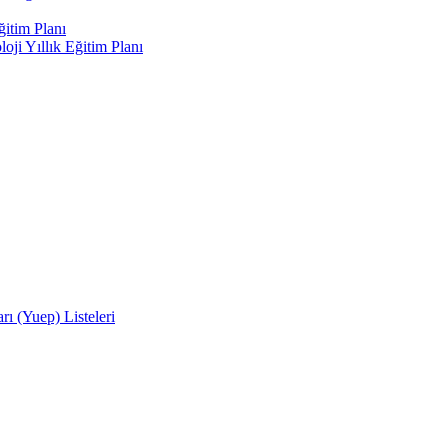
ğitim Planı
oji Yıllık Eğitim Planı
rı (Yuep) Listeleri