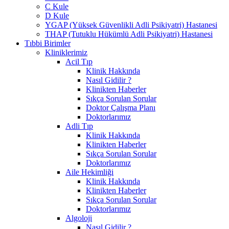
C Kule
D Kule
YGAP (Yüksek Güvenlikli Adli Psikiyatri) Hastanesi
THAP (Tutuklu Hükümlü Adli Psikiyatri) Hastanesi
Tıbbi Birimler
Kliniklerimiz
Acil Tıp
Klinik Hakkında
Nasıl Gidilir ?
Klinikten Haberler
Sıkça Sorulan Sorular
Doktor Çalışma Planı
Doktorlarımız
Adli Tıp
Klinik Hakkında
Klinikten Haberler
Sıkça Sorulan Sorular
Doktorlarımız
Aile Hekimliği
Klinik Hakkında
Klinikten Haberler
Sıkça Sorulan Sorular
Doktorlarımız
Algoloji
Nasıl Gidilir ?