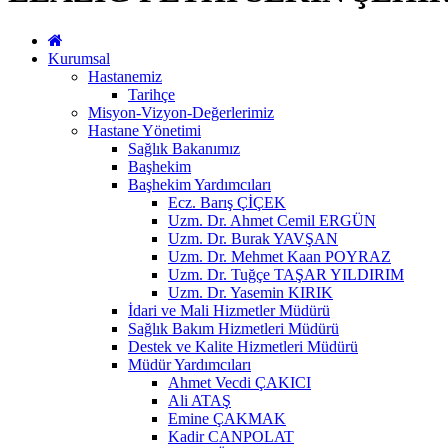
Kurumsal
Hastanemiz
Tarihçe
Misyon-Vizyon-Değerlerimiz
Hastane Yönetimi
Sağlık Bakanımız
Başhekim
Başhekim Yardımcıları
Ecz. Barış ÇİÇEK
Uzm. Dr. Ahmet Cemil ERGÜN
Uzm. Dr. Burak YAVŞAN
Uzm. Dr. Mehmet Kaan POYRAZ
Uzm. Dr. Tuğçe TAŞAR YILDIRIM
Uzm. Dr. Yasemin KIRIK
İdari ve Mali Hizmetler Müdürü
Sağlık Bakım Hizmetleri Müdürü
Destek ve Kalite Hizmetleri Müdürü
Müdür Yardımcıları
Ahmet Vecdi ÇAKICI
Ali ATAŞ
Emine ÇAKMAK
Kadir CANPOLAT