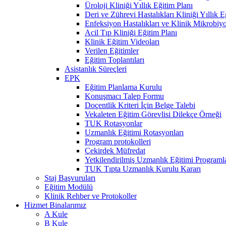
Üroloji Kliniği Yıllık Eğitim Planı
Deri ve Zührevi Hastalıkları Kliniği Yıllık E
Enfeksiyon Hastalıkları ve Klinik Mikrobiyol
Acil Tıp Kliniği Eğitim Planı
Klinik Eğitim Videoları
Verilen Eğitimler
Eğitim Toplantıları
Asistanlık Süreçleri
EPK
Eğitim Planlama Kurulu
Konuşmacı Talep Formu
Doçentlik Kriteri İçin Belge Talebi
Vekaleten Eğitim Görevlisi Dilekçe Örneği
TUK Rotasyonlar
Uzmanlık Eğitimi Rotasyonları
Program protokolleri
Çekirdek Müfredat
Yetkilendirilmiş Uzmanlık Eğitimi Programla
TUK Tıpta Uzmanlık Kurulu Kararı
Staj Başvuruları
Eğitim Modülü
Klinik Rehber ve Protokoller
Hizmet Binalarımız
A Kule
B Kule