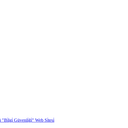
Bi̇lgi̇ Güvenli̇ği̇" Web Si̇tesi̇