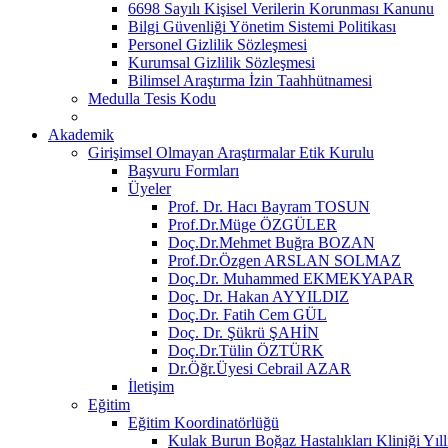
6698 Sayılı Kişisel Verilerin Korunması Kanunu
Bilgi Güvenliği Yönetim Sistemi Politikası
Personel Gizlilik Sözleşmesi
Kurumsal Gizlilik Sözleşmesi
Bilimsel Araştırma İzin Taahhütnamesi
Medulla Tesis Kodu
Akademik
Girişimsel Olmayan Araştırmalar Etik Kurulu
Başvuru Formları
Üyeler
Prof. Dr. Hacı Bayram TOSUN
Prof.Dr.Müge ÖZGÜLER
Doç.Dr.Mehmet Buğra BOZAN
Prof.Dr.Özgen ARSLAN SOLMAZ
Doç.Dr. Muhammed EKMEKYAPAR
Doç. Dr. Hakan AYYILDIZ
Doç.Dr. Fatih Cem GÜL
Doç. Dr. Şükrü ŞAHİN
Doç.Dr.Tülin ÖZTÜRK
Dr.Öğr.Üyesi Cebrail AZAR
İletişim
Eğitim
Eğitim Koordinatörlüğü
Kulak Burun Boğaz Hastalıkları Kliniği Yıll