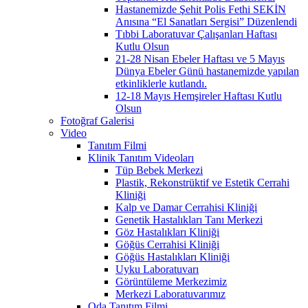
Hastanemizde Şehit Polis Fethi SEKİN
Anısına “El Sanatları Sergisi” Düzenlendi
Tıbbi Laboratuvar Çalışanları Haftası
Kutlu Olsun
21-28 Nisan Ebeler Haftası ve 5 Mayıs
Dünya Ebeler Günü hastanemizde yapılan
etkinliklerle kutlandı.
12-18 Mayıs Hemşireler Haftası Kutlu
Olsun
Fotoğraf Galerisi
Video
Tanıtım Filmi
Klinik Tanıtım Videoları
Tüp Bebek Merkezi
Plastik, Rekonstrüktif ve Estetik Cerrahi
Kliniği
Kalp ve Damar Cerrahisi Kliniği
Genetik Hastalıkları Tanı Merkezi
Göz Hastalıkları Kliniği
Göğüs Cerrahisi Kliniği
Göğüs Hastalıkları Kliniği
Uyku Laboratuvarı
Görüntüleme Merkezimiz
Merkezi Laboratuvarımız
Oda Tanıtım Filmi