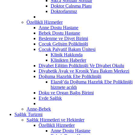
Sıkça Sorulan Sorular
Doktor Çalışma Planı
Doktorlarımız
Özellikli Hizmetler
Anne Dostu Hastane
Bebek Dostu Hastane
Beslenme ve Diyet Birimi
Çocuk Gelişim Polikliniği
Çocuk Palyatif Bakım Ünitesi
Klinik Hakkında
Klinikten Haberler
Diyabet Eğitim Polikliniği Ve Diyabet Okulu
Diyabetik Ayak ve Kronik Yara Bakım Merkezi
Doğuma Hazırlık Ebe Polikliniği
Elazığ’da Doğuma Hazırlık Ebe Polikliniği
hizmete açıldı
Doku ve Organ Bağış Birimi
Evde Sağlık
Anne-Bebek
Sağlık Turizmi
Sağlık Hizmetleri ve Hekimler
Özellikli Hizmetler
Anne Dostu Hastane