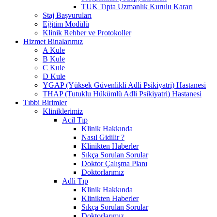
TUK Tıpta Uzmanlık Kurulu Kararı
Staj Başvuruları
Eğitim Modülü
Klinik Rehber ve Protokoller
Hizmet Binalarımız
A Kule
B Kule
C Kule
D Kule
YGAP (Yüksek Güvenlikli Adli Psikiyatri) Hastanesi
THAP (Tutuklu Hükümlü Adli Psikiyatri) Hastanesi
Tıbbi Birimler
Kliniklerimiz
Acil Tıp
Klinik Hakkında
Nasıl Gidilir ?
Klinikten Haberler
Sıkça Sorulan Sorular
Doktor Çalışma Planı
Doktorlarımız
Adli Tıp
Klinik Hakkında
Klinikten Haberler
Sıkça Sorulan Sorular
Doktorlarımız