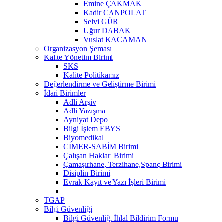
Emine ÇAKMAK
Kadir CANPOLAT
Selvi GÜR
Uğur DABAK
Vuslat KACAMAN
Organizasyon Şeması
Kalite Yönetim Birimi
SKS
Kalite Politikamız
Değerlendirme ve Geliştirme Birimi
İdari Birimler
Adli Arşiv
Adli Yazışma
Ayniyat Depo
Bilgi İşlem EBYS
Biyomedikal
CİMER-SABİM Birimi
Çalışan Hakları Birimi
Çamaşırhane, Terzihane,Spanç Birimi
Disiplin Birimi
Evrak Kayıt ve Yazı İşleri Birimi
TGAP
Bilgi Güvenliği
Bilgi Güvenliği İhlal Bildirim Formu