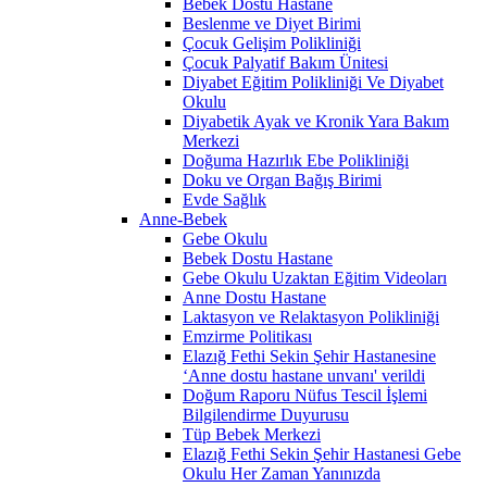
Bebek Dostu Hastane
Beslenme ve Diyet Birimi
Çocuk Gelişim Polikliniği
Çocuk Palyatif Bakım Ünitesi
Diyabet Eğitim Polikliniği Ve Diyabet
Okulu
Diyabetik Ayak ve Kronik Yara Bakım
Merkezi
Doğuma Hazırlık Ebe Polikliniği
Doku ve Organ Bağış Birimi
Evde Sağlık
Anne-Bebek
Gebe Okulu
Bebek Dostu Hastane
Gebe Okulu Uzaktan Eğitim Videoları
Anne Dostu Hastane
Laktasyon ve Relaktasyon Polikliniği
Emzirme Politikası
Elazığ Fethi Sekin Şehir Hastanesine
‘Anne dostu hastane unvanı' verildi
Doğum Raporu Nüfus Tescil İşlemi
Bilgilendirme Duyurusu
Tüp Bebek Merkezi
Elazığ Fethi Sekin Şehir Hastanesi Gebe
Okulu Her Zaman Yanınızda