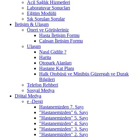
Acil Sağlık Hizmetleri
Laboratuvar Sonuçları
Eğitim Modülü
Sık Sorulan Sorular
İletişim & Ulaşım
Öneri ve Görüşleriniz
Hasta İletişim Formu
Çalışan İletişim Formu
Ulaşım
Nasıl Gidilir ?
Harita
Otopark Alanları
Hastane Kat Planı
Halk Otobüsü ve Minibüs Güzergah ve Durak
Bilgileri
Telefon Rehberi
Sosyal Medya
Dijital Medya
e -Dergi
Hastanemizden 7. Sayı
"Hastanemizden" 6. Sayı
"Hastanemizden" 5. Sayı
"Hastanemizden" 4. Sayı
"Hastanemizden" 3. Sayı
"Hastanemizden" 2. Sayı