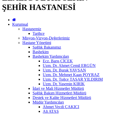
ŞEHİR HASTANESİ
Kurumsal
Hastanemiz
Tarihçe
Misyon-Vizyon-Değerlerimiz
Hastane Yönetimi
Sağlık Bakanımız
Başhekim
Başhekim Yardımcıları
Ecz. Barış ÇİÇEK
Uzm. Dr. Ahmet Cemil ERGÜN
Uzm. Dr. Burak YAVŞAN
Uzm. Dr. Mehmet Kaan POYRAZ
Uzm. Dr. Tuğçe TAŞAR YILDIRIM
Uzm. Dr. Yasemin KIRIK
İdari ve Mali Hizmetler Müdürü
Sağlık Bakım Hizmetleri Müdürü
Destek ve Kalite Hizmetleri Müdürü
Müdür Yardımcıları
Ahmet Vecdi ÇAKICI
Ali ATAŞ