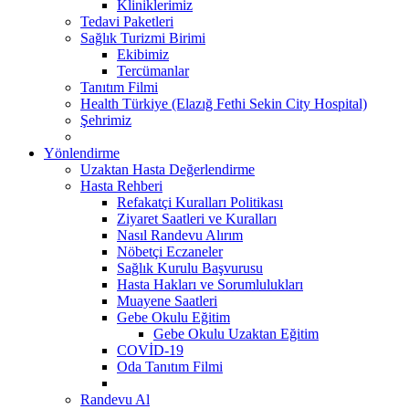
Kliniklerimiz
Tedavi Paketleri
Sağlık Turizmi Birimi
Ekibimiz
Tercümanlar
Tanıtım Filmi
Health Türkiye (Elazığ Fethi Sekin City Hospital)
Şehrimiz
Yönlendirme
Uzaktan Hasta Değerlendirme
Hasta Rehberi
Refakatçi Kuralları Politikası
Ziyaret Saatleri ve Kuralları
Nasıl Randevu Alırım
Nöbetçi Eczaneler
Sağlık Kurulu Başvurusu
Hasta Hakları ve Sorumlulukları
Muayene Saatleri
Gebe Okulu Eğitim
Gebe Okulu Uzaktan Eğitim
COVİD-19
Oda Tanıtım Filmi
Randevu Al