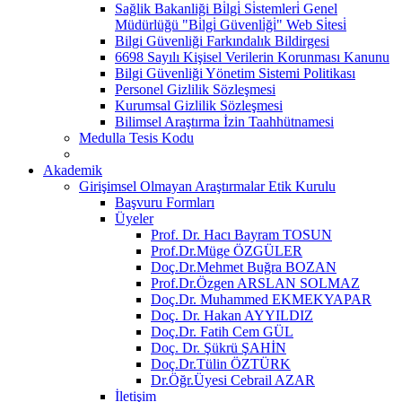
Sağlik Bakanliği Bi̇lgi̇ Si̇stemleri̇ Genel
Müdürlüğü "Bi̇lgi̇ Güvenli̇ği̇" Web Si̇tesi̇
Bilgi Güvenliği Farkındalık Bildirgesi
6698 Sayılı Kişisel Verilerin Korunması Kanunu
Bilgi Güvenliği Yönetim Sistemi Politikası
Personel Gizlilik Sözleşmesi
Kurumsal Gizlilik Sözleşmesi
Bilimsel Araştırma İzin Taahhütnamesi
Medulla Tesis Kodu
Akademik
Girişimsel Olmayan Araştırmalar Etik Kurulu
Başvuru Formları
Üyeler
Prof. Dr. Hacı Bayram TOSUN
Prof.Dr.Müge ÖZGÜLER
Doç.Dr.Mehmet Buğra BOZAN
Prof.Dr.Özgen ARSLAN SOLMAZ
Doç.Dr. Muhammed EKMEKYAPAR
Doç. Dr. Hakan AYYILDIZ
Doç.Dr. Fatih Cem GÜL
Doç. Dr. Şükrü ŞAHİN
Doç.Dr.Tülin ÖZTÜRK
Dr.Öğr.Üyesi Cebrail AZAR
İletişim