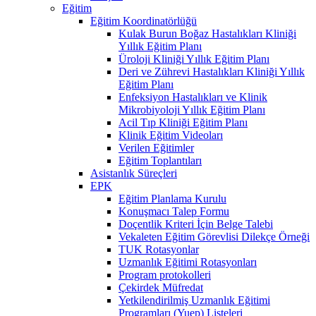
Eğitim
Eğitim Koordinatörlüğü
Kulak Burun Boğaz Hastalıkları Kliniği
Yıllık Eğitim Planı
Üroloji Kliniği Yıllık Eğitim Planı
Deri ve Zührevi Hastalıkları Kliniği Yıllık
Eğitim Planı
Enfeksiyon Hastalıkları ve Klinik
Mikrobiyoloji Yıllık Eğitim Planı
Acil Tıp Kliniği Eğitim Planı
Klinik Eğitim Videoları
Verilen Eğitimler
Eğitim Toplantıları
Asistanlık Süreçleri
EPK
Eğitim Planlama Kurulu
Konuşmacı Talep Formu
Doçentlik Kriteri İçin Belge Talebi
Vekaleten Eğitim Görevlisi Dilekçe Örneği
TUK Rotasyonlar
Uzmanlık Eğitimi Rotasyonları
Program protokolleri
Çekirdek Müfredat
Yetkilendirilmiş Uzmanlık Eğitimi
Programları (Yuep) Listeleri