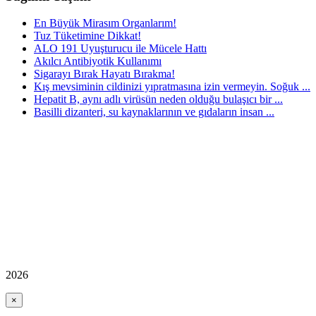
En Büyük Mirasım Organlarım!
Tuz Tüketimine Dikkat!
ALO 191 Uyuşturucu ile Mücele Hattı
Akılcı Antibiyotik Kullanımı
Sigarayı Bırak Hayatı Bırakma!
Kış mevsiminin cildinizi yıpratmasına izin vermeyin. Soğuk ...
Hepatit B, aynı adlı virüsün neden olduğu bulaşıcı bir ...
Basilli dizanteri, su kaynaklarının ve gıdaların insan ...
2026
×