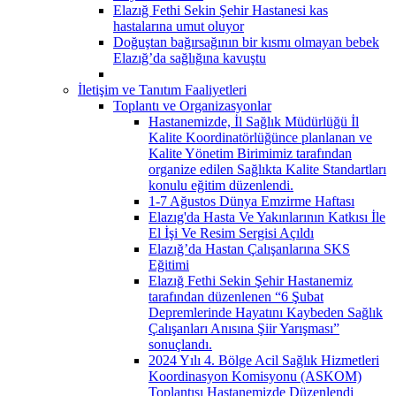
Elazığ Fethi Sekin Şehir Hastanesi kas
hastalarına umut oluyor
Doğuştan bağırsağının bir kısmı olmayan bebek
Elazığ’da sağlığına kavuştu
İletişim ve Tanıtım Faaliyetleri
Toplantı ve Organizasyonlar
Hastanemizde, İl Sağlık Müdürlüğü İl
Kalite Koordinatörlüğünce planlanan ve
Kalite Yönetim Birimimiz tarafından
organize edilen Sağlıkta Kalite Standartları
konulu eğitim düzenlendi.
1-7 Ağustos Dünya Emzirme Haftası
Elazıg'da Hasta Ve Yakınlarının Katkısı İle
El İşi Ve Resim Sergisi Açıldı
Elazığ’da Hastan Çalışanlarına SKS
Eğitimi
Elazığ Fethi Sekin Şehir Hastanemiz
tarafından düzenlenen “6 Şubat
Depremlerinde Hayatını Kaybeden Sağlık
Çalışanları Anısına Şiir Yarışması”
sonuçlandı.
2024 Yılı 4. Bölge Acil Sağlık Hizmetleri
Koordinasyon Komisyonu (ASKOM)
Toplantısı Hastanemizde Düzenlendi