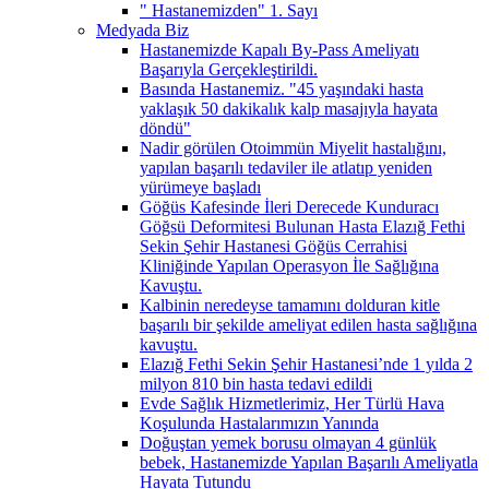
" Hastanemizden" 1. Sayı
Medyada Biz
Hastanemizde Kapalı By-Pass Ameliyatı
Başarıyla Gerçekleştirildi.
Basında Hastanemiz. "45 yaşındaki hasta
yaklaşık 50 dakikalık kalp masajıyla hayata
döndü"
Nadir görülen Otoimmün Miyelit hastalığını,
yapılan başarılı tedaviler ile atlatıp yeniden
yürümeye başladı
Göğüs Kafesinde İleri Derecede Kunduracı
Göğsü Deformitesi Bulunan Hasta Elazığ Fethi
Sekin Şehir Hastanesi Göğüs Cerrahisi
Kliniğinde Yapılan Operasyon İle Sağlığına
Kavuştu.
Kalbinin neredeyse tamamını dolduran kitle
başarılı bir şekilde ameliyat edilen hasta sağlığına
kavuştu.
Elazığ Fethi Sekin Şehir Hastanesi’nde 1 yılda 2
milyon 810 bin hasta tedavi edildi
Evde Sağlık Hizmetlerimiz, Her Türlü Hava
Koşulunda Hastalarımızın Yanında
Doğuştan yemek borusu olmayan 4 günlük
bebek, Hastanemizde Yapılan Başarılı Ameliyatla
Hayata Tutundu