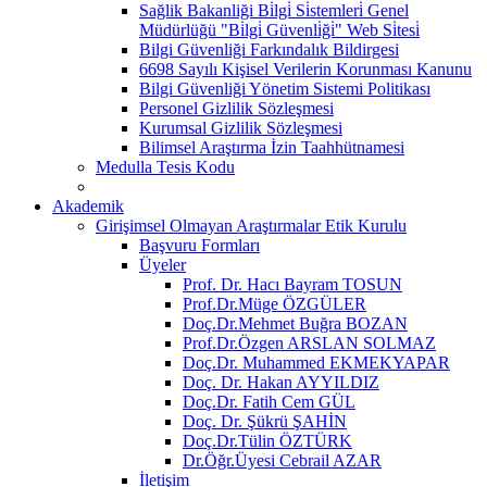
Sağlik Bakanliği Bi̇lgi̇ Si̇stemleri̇ Genel
Müdürlüğü "Bi̇lgi̇ Güvenli̇ği̇" Web Si̇tesi̇
Bilgi Güvenliği Farkındalık Bildirgesi
6698 Sayılı Kişisel Verilerin Korunması Kanunu
Bilgi Güvenliği Yönetim Sistemi Politikası
Personel Gizlilik Sözleşmesi
Kurumsal Gizlilik Sözleşmesi
Bilimsel Araştırma İzin Taahhütnamesi
Medulla Tesis Kodu
Akademik
Girişimsel Olmayan Araştırmalar Etik Kurulu
Başvuru Formları
Üyeler
Prof. Dr. Hacı Bayram TOSUN
Prof.Dr.Müge ÖZGÜLER
Doç.Dr.Mehmet Buğra BOZAN
Prof.Dr.Özgen ARSLAN SOLMAZ
Doç.Dr. Muhammed EKMEKYAPAR
Doç. Dr. Hakan AYYILDIZ
Doç.Dr. Fatih Cem GÜL
Doç. Dr. Şükrü ŞAHİN
Doç.Dr.Tülin ÖZTÜRK
Dr.Öğr.Üyesi Cebrail AZAR
İletişim