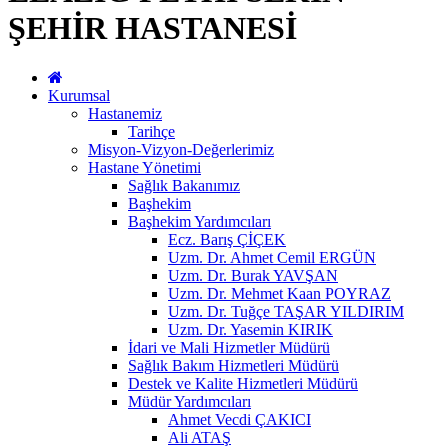
ŞEHİR HASTANESİ
Kurumsal
Hastanemiz
Tarihçe
Misyon-Vizyon-Değerlerimiz
Hastane Yönetimi
Sağlık Bakanımız
Başhekim
Başhekim Yardımcıları
Ecz. Barış ÇİÇEK
Uzm. Dr. Ahmet Cemil ERGÜN
Uzm. Dr. Burak YAVŞAN
Uzm. Dr. Mehmet Kaan POYRAZ
Uzm. Dr. Tuğçe TAŞAR YILDIRIM
Uzm. Dr. Yasemin KIRIK
İdari ve Mali Hizmetler Müdürü
Sağlık Bakım Hizmetleri Müdürü
Destek ve Kalite Hizmetleri Müdürü
Müdür Yardımcıları
Ahmet Vecdi ÇAKICI
Ali ATAŞ