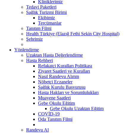
Kliniklerimiz
Tedavi Paketleri
Sağlık Turizmi Birimi
Ekibimiz
Tercümanlar
Tanıtım Filmi
Health Türkiye (Elazığ Fethi Sekin City Hospital)
Şehrimiz
Yönlendirme
Uzaktan Hasta Değerlendirme
Hasta Rehberi
Refakatçi Kuralları Politikası
Ziyaret Saatleri ve Kuralları
Nasıl Randevu Alırım
Nöbetçi Eczaneler
Sağlık Kurulu Başvurusu
Hasta Hakları ve Sorumlulukları
Muayene Saatleri
Gebe Okulu Eğitim
Gebe Okulu Uzaktan Eğitim
COVİD-19
Oda Tanıtım Filmi
Randevu Al