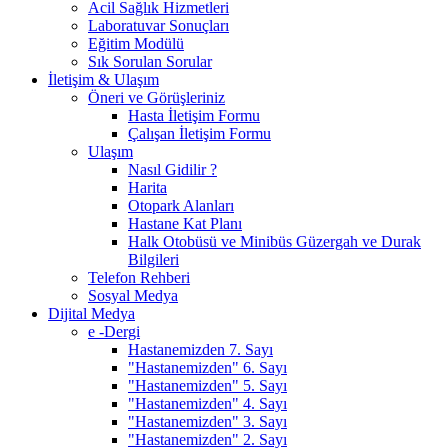
Acil Sağlık Hizmetleri
Laboratuvar Sonuçları
Eğitim Modülü
Sık Sorulan Sorular
İletişim & Ulaşım
Öneri ve Görüşleriniz
Hasta İletişim Formu
Çalışan İletişim Formu
Ulaşım
Nasıl Gidilir ?
Harita
Otopark Alanları
Hastane Kat Planı
Halk Otobüsü ve Minibüs Güzergah ve Durak
Bilgileri
Telefon Rehberi
Sosyal Medya
Dijital Medya
e -Dergi
Hastanemizden 7. Sayı
"Hastanemizden" 6. Sayı
"Hastanemizden" 5. Sayı
"Hastanemizden" 4. Sayı
"Hastanemizden" 3. Sayı
"Hastanemizden" 2. Sayı