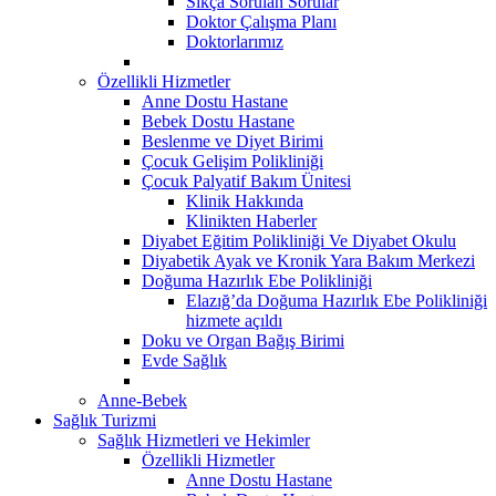
Sıkça Sorulan Sorular
Doktor Çalışma Planı
Doktorlarımız
Özellikli Hizmetler
Anne Dostu Hastane
Bebek Dostu Hastane
Beslenme ve Diyet Birimi
Çocuk Gelişim Polikliniği
Çocuk Palyatif Bakım Ünitesi
Klinik Hakkında
Klinikten Haberler
Diyabet Eğitim Polikliniği Ve Diyabet Okulu
Diyabetik Ayak ve Kronik Yara Bakım Merkezi
Doğuma Hazırlık Ebe Polikliniği
Elazığ’da Doğuma Hazırlık Ebe Polikliniği
hizmete açıldı
Doku ve Organ Bağış Birimi
Evde Sağlık
Anne-Bebek
Sağlık Turizmi
Sağlık Hizmetleri ve Hekimler
Özellikli Hizmetler
Anne Dostu Hastane