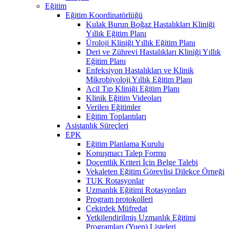
Eğitim
Eğitim Koordinatörlüğü
Kulak Burun Boğaz Hastalıkları Kliniği
Yıllık Eğitim Planı
Üroloji Kliniği Yıllık Eğitim Planı
Deri ve Zührevi Hastalıkları Kliniği Yıllık
Eğitim Planı
Enfeksiyon Hastalıkları ve Klinik
Mikrobiyoloji Yıllık Eğitim Planı
Acil Tıp Kliniği Eğitim Planı
Klinik Eğitim Videoları
Verilen Eğitimler
Eğitim Toplantıları
Asistanlık Süreçleri
EPK
Eğitim Planlama Kurulu
Konuşmacı Talep Formu
Doçentlik Kriteri İçin Belge Talebi
Vekaleten Eğitim Görevlisi Dilekçe Örneği
TUK Rotasyonlar
Uzmanlık Eğitimi Rotasyonları
Program protokolleri
Çekirdek Müfredat
Yetkilendirilmiş Uzmanlık Eğitimi
Programları (Yuep) Listeleri