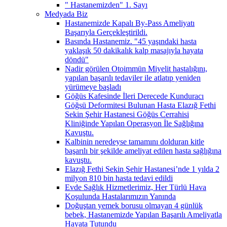
" Hastanemizden" 1. Sayı
Medyada Biz
Hastanemizde Kapalı By-Pass Ameliyatı
Başarıyla Gerçekleştirildi.
Basında Hastanemiz. "45 yaşındaki hasta
yaklaşık 50 dakikalık kalp masajıyla hayata
döndü"
Nadir görülen Otoimmün Miyelit hastalığını,
yapılan başarılı tedaviler ile atlatıp yeniden
yürümeye başladı
Göğüs Kafesinde İleri Derecede Kunduracı
Göğsü Deformitesi Bulunan Hasta Elazığ Fethi
Sekin Şehir Hastanesi Göğüs Cerrahisi
Kliniğinde Yapılan Operasyon İle Sağlığına
Kavuştu.
Kalbinin neredeyse tamamını dolduran kitle
başarılı bir şekilde ameliyat edilen hasta sağlığına
kavuştu.
Elazığ Fethi Sekin Şehir Hastanesi’nde 1 yılda 2
milyon 810 bin hasta tedavi edildi
Evde Sağlık Hizmetlerimiz, Her Türlü Hava
Koşulunda Hastalarımızın Yanında
Doğuştan yemek borusu olmayan 4 günlük
bebek, Hastanemizde Yapılan Başarılı Ameliyatla
Hayata Tutundu