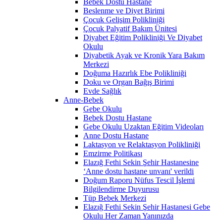
Bebek Dostu Hastane
Beslenme ve Diyet Birimi
Çocuk Gelişim Polikliniği
Çocuk Palyatif Bakım Ünitesi
Diyabet Eğitim Polikliniği Ve Diyabet
Okulu
Diyabetik Ayak ve Kronik Yara Bakım
Merkezi
Doğuma Hazırlık Ebe Polikliniği
Doku ve Organ Bağış Birimi
Evde Sağlık
Anne-Bebek
Gebe Okulu
Bebek Dostu Hastane
Gebe Okulu Uzaktan Eğitim Videoları
Anne Dostu Hastane
Laktasyon ve Relaktasyon Polikliniği
Emzirme Politikası
Elazığ Fethi Sekin Şehir Hastanesine
‘Anne dostu hastane unvanı' verildi
Doğum Raporu Nüfus Tescil İşlemi
Bilgilendirme Duyurusu
Tüp Bebek Merkezi
Elazığ Fethi Sekin Şehir Hastanesi Gebe
Okulu Her Zaman Yanınızda