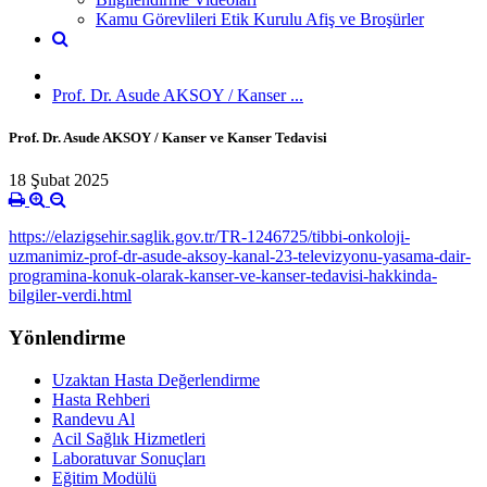
Kamu Görevlileri Etik Kurulu Afiş ve Broşürler
Prof. Dr. Asude AKSOY / Kanser ...
Prof. Dr. Asude AKSOY / Kanser ve Kanser Tedavisi
18 Şubat 2025
https://elazigsehir.saglik.gov.tr/TR-1246725/tibbi-onkoloji-
uzmanimiz-prof-dr-asude-aksoy-kanal-23-televizyonu-yasama-dair-
programina-konuk-olarak-kanser-ve-kanser-tedavisi-hakkinda-
bilgiler-verdi.html
Yönlendirme
Uzaktan Hasta Değerlendirme
Hasta Rehberi
Randevu Al
Acil Sağlık Hizmetleri
Laboratuvar Sonuçları
Eğitim Modülü