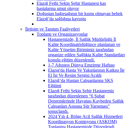
Elazığ Fethi Sekin Şehir Hastanesi kas
hastalarına umut oluyor
Doğuştan bağırsağının bir kısmı olmayan bebek
Elazığ’da sağlığına kavuştu
İletişim ve Tanıtım Faaliyetleri
Toplantı ve Organizasyonlar
Hastanemizde, İl Sağlık Müdürlüğü İl
Kalite Koordinatörlüğünce planlanan ve
Kalite Yönetim Birimimiz tarafından
organize edilen Sağlıkta Kalite Standartları
konulu eğitim düzenlendi.
1-7 Ağustos Dünya Emzirme Haftası
Elazıg'da Hasta Ve Yakınlarının Katkısı İle
El İşi Ve Resim Sergisi Açıldı
Elazığ’da Hastan Çalışanlarına SKS
Eğitimi
Elazığ Fethi Sekin Şehir Hastanemiz
tarafından düzenlenen “6 Şubat
Depremlerinde Hayatını Kaybeden Sağlık
Çalışanları Anısına Şiir Yarışması”
sonuçlandı.
2024 Yılı 4. Bölge Acil Sağlık Hizmetleri
Koordinasyon Komisyonu (ASKOM)
Toplantısı Hastanemizde Düzenlendi