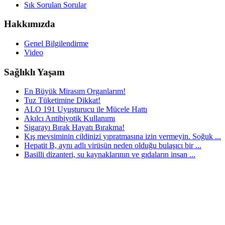
Sık Sorulan Sorular
Hakkımızda
Genel Bilgilendirme
Video
Sağlıklı Yaşam
En Büyük Mirasım Organlarım!
Tuz Tüketimine Dikkat!
ALO 191 Uyuşturucu ile Mücele Hattı
Akılcı Antibiyotik Kullanımı
Sigarayı Bırak Hayatı Bırakma!
Kış mevsiminin cildinizi yıpratmasına izin vermeyin. Soğuk ...
Hepatit B, aynı adlı virüsün neden olduğu bulaşıcı bir ...
Basilli dizanteri, su kaynaklarının ve gıdaların insan ...