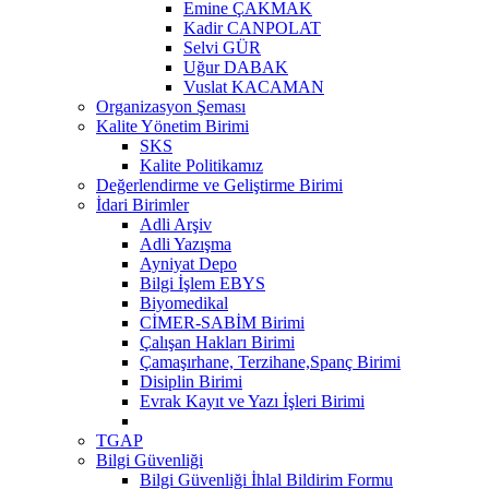
Emine ÇAKMAK
Kadir CANPOLAT
Selvi GÜR
Uğur DABAK
Vuslat KACAMAN
Organizasyon Şeması
Kalite Yönetim Birimi
SKS
Kalite Politikamız
Değerlendirme ve Geliştirme Birimi
İdari Birimler
Adli Arşiv
Adli Yazışma
Ayniyat Depo
Bilgi İşlem EBYS
Biyomedikal
CİMER-SABİM Birimi
Çalışan Hakları Birimi
Çamaşırhane, Terzihane,Spanç Birimi
Disiplin Birimi
Evrak Kayıt ve Yazı İşleri Birimi
TGAP
Bilgi Güvenliği
Bilgi Güvenliği İhlal Bildirim Formu