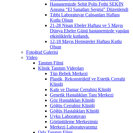
Hastanemizde Şehit Polis Fethi SEKİN
Anısına “El Sanatları Sergisi” Düzenlendi
Tıbbi Laboratuvar Çalışanları Haftası
Kutlu Olsun
21-28 Nisan Ebeler Haftası ve 5 Mayıs
Dünya Ebeler Günü hastanemizde yapılan
etkinliklerle kutlandı.
12-18 Mayıs Hemşireler Haftası Kutlu
Olsun
Fotoğraf Galerisi
Video
Tanıtım Filmi
Klinik Tanıtım Videoları
Tüp Bebek Merkezi
Plastik, Rekonstrüktif ve Estetik Cerrahi
Kliniği
Kalp ve Damar Cerrahisi Kliniği
Genetik Hastalıkları Tanı Merkezi
Göz Hastalıkları Kliniği
Göğüs Cerrahisi Kliniği
Göğüs Hastalıkları Kliniği
Uyku Laboratuvarı
Görüntüleme Merkezimiz
Merkezi Laboratuvarımız
Oda Tanıtım Filmi