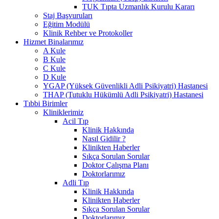
TUK Tıpta Uzmanlık Kurulu Kararı
Staj Başvuruları
Eğitim Modülü
Klinik Rehber ve Protokoller
Hizmet Binalarımız
A Kule
B Kule
C Kule
D Kule
YGAP (Yüksek Güvenlikli Adli Psikiyatri) Hastanesi
THAP (Tutuklu Hükümlü Adli Psikiyatri) Hastanesi
Tıbbi Birimler
Kliniklerimiz
Acil Tıp
Klinik Hakkında
Nasıl Gidilir ?
Klinikten Haberler
Sıkça Sorulan Sorular
Doktor Çalışma Planı
Doktorlarımız
Adli Tıp
Klinik Hakkında
Klinikten Haberler
Sıkça Sorulan Sorular
Doktorlarımız