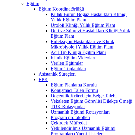
Eğitim
Eğitim Koordinatörlüğü
Kulak Burun Boğaz Hastalıkları Kliniği
Yıllık Eğitim Planı
Üroloji Kliniği Yıllık Eğitim Planı
Deri ve Zührevi Hastalıkları Kliniği Yıllık
Eğitim Planı
Enfeksiyon Hastalıkları ve Klinik
Mikrobiyoloji Yıllık Eğitim Planı
Acil Tıp Kliniği Eğitim Planı
Klinik Eğitim Videoları
Verilen Eğitimler
Eğitim Toplantıları
Asistanlık Süreçleri
EPK
Eğitim Planlama Kurulu
Konuşmacı Talep Formu
Doçentlik Kriteri İçin Belge Talebi
Vekaleten Eğitim Görevlisi Dilekçe Örneği
TUK Rotasyonlar
Uzmanlık Eğitimi Rotasyonları
Program protokolleri
Çekirdek Müfredat
Yetkilendirilmiş Uzmanlık Eğitimi
Programları (Yuep) Listeleri