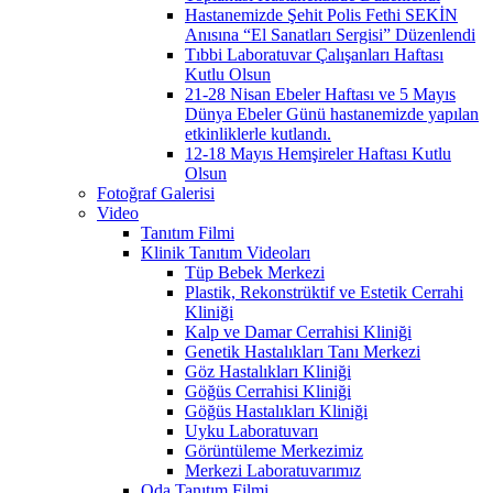
Hastanemizde Şehit Polis Fethi SEKİN
Anısına “El Sanatları Sergisi” Düzenlendi
Tıbbi Laboratuvar Çalışanları Haftası
Kutlu Olsun
21-28 Nisan Ebeler Haftası ve 5 Mayıs
Dünya Ebeler Günü hastanemizde yapılan
etkinliklerle kutlandı.
12-18 Mayıs Hemşireler Haftası Kutlu
Olsun
Fotoğraf Galerisi
Video
Tanıtım Filmi
Klinik Tanıtım Videoları
Tüp Bebek Merkezi
Plastik, Rekonstrüktif ve Estetik Cerrahi
Kliniği
Kalp ve Damar Cerrahisi Kliniği
Genetik Hastalıkları Tanı Merkezi
Göz Hastalıkları Kliniği
Göğüs Cerrahisi Kliniği
Göğüs Hastalıkları Kliniği
Uyku Laboratuvarı
Görüntüleme Merkezimiz
Merkezi Laboratuvarımız
Oda Tanıtım Filmi