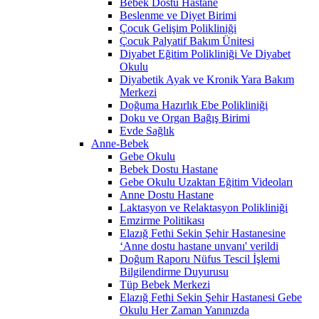
Bebek Dostu Hastane
Beslenme ve Diyet Birimi
Çocuk Gelişim Polikliniği
Çocuk Palyatif Bakım Ünitesi
Diyabet Eğitim Polikliniği Ve Diyabet
Okulu
Diyabetik Ayak ve Kronik Yara Bakım
Merkezi
Doğuma Hazırlık Ebe Polikliniği
Doku ve Organ Bağış Birimi
Evde Sağlık
Anne-Bebek
Gebe Okulu
Bebek Dostu Hastane
Gebe Okulu Uzaktan Eğitim Videoları
Anne Dostu Hastane
Laktasyon ve Relaktasyon Polikliniği
Emzirme Politikası
Elazığ Fethi Sekin Şehir Hastanesine
‘Anne dostu hastane unvanı' verildi
Doğum Raporu Nüfus Tescil İşlemi
Bilgilendirme Duyurusu
Tüp Bebek Merkezi
Elazığ Fethi Sekin Şehir Hastanesi Gebe
Okulu Her Zaman Yanınızda