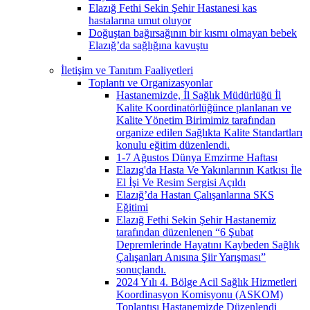
Elazığ Fethi Sekin Şehir Hastanesi kas
hastalarına umut oluyor
Doğuştan bağırsağının bir kısmı olmayan bebek
Elazığ’da sağlığına kavuştu
İletişim ve Tanıtım Faaliyetleri
Toplantı ve Organizasyonlar
Hastanemizde, İl Sağlık Müdürlüğü İl
Kalite Koordinatörlüğünce planlanan ve
Kalite Yönetim Birimimiz tarafından
organize edilen Sağlıkta Kalite Standartları
konulu eğitim düzenlendi.
1-7 Ağustos Dünya Emzirme Haftası
Elazıg'da Hasta Ve Yakınlarının Katkısı İle
El İşi Ve Resim Sergisi Açıldı
Elazığ’da Hastan Çalışanlarına SKS
Eğitimi
Elazığ Fethi Sekin Şehir Hastanemiz
tarafından düzenlenen “6 Şubat
Depremlerinde Hayatını Kaybeden Sağlık
Çalışanları Anısına Şiir Yarışması”
sonuçlandı.
2024 Yılı 4. Bölge Acil Sağlık Hizmetleri
Koordinasyon Komisyonu (ASKOM)
Toplantısı Hastanemizde Düzenlendi