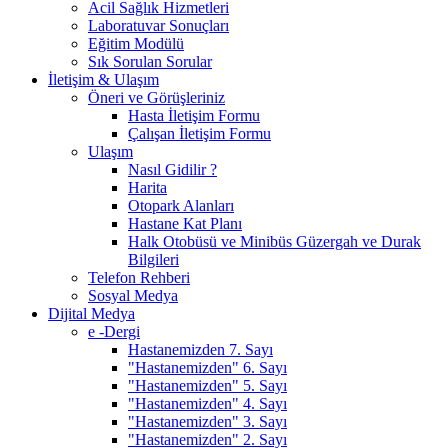
Acil Sağlık Hizmetleri
Laboratuvar Sonuçları
Eğitim Modülü
Sık Sorulan Sorular
İletişim & Ulaşım
Öneri ve Görüşleriniz
Hasta İletişim Formu
Çalışan İletişim Formu
Ulaşım
Nasıl Gidilir ?
Harita
Otopark Alanları
Hastane Kat Planı
Halk Otobüsü ve Minibüs Güzergah ve Durak
Bilgileri
Telefon Rehberi
Sosyal Medya
Dijital Medya
e -Dergi
Hastanemizden 7. Sayı
"Hastanemizden" 6. Sayı
"Hastanemizden" 5. Sayı
"Hastanemizden" 4. Sayı
"Hastanemizden" 3. Sayı
"Hastanemizden" 2. Sayı