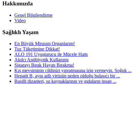
Hakkımızda
Genel Bilgilendirme
Video
Sağlıklı Yaşam
En Büyük Mirasım Organlarım!
Tuz Tüketimine Dikkat!
ALO 191 Uyuşturucu ile Mücele Hattı
Akılcı Antibiyotik Kullanımı
Sigarayı Bırak Hayatı Bırakma!
Kış mevsiminin cildinizi yıpratmasına izin vermeyin. Soğuk ...
Hepatit B, aynı adlı virüsün neden olduğu bulaşıcı bir ...
Basilli dizanteri, su kaynaklarının ve gıdaların insan ...