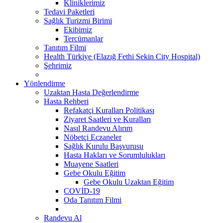
Kliniklerimiz
Tedavi Paketleri
Sağlık Turizmi Birimi
Ekibimiz
Tercümanlar
Tanıtım Filmi
Health Türkiye (Elazığ Fethi Sekin City Hospital)
Şehrimiz
Yönlendirme
Uzaktan Hasta Değerlendirme
Hasta Rehberi
Refakatçi Kuralları Politikası
Ziyaret Saatleri ve Kuralları
Nasıl Randevu Alırım
Nöbetçi Eczaneler
Sağlık Kurulu Başvurusu
Hasta Hakları ve Sorumlulukları
Muayene Saatleri
Gebe Okulu Eğitim
Gebe Okulu Uzaktan Eğitim
COVİD-19
Oda Tanıtım Filmi
Randevu Al