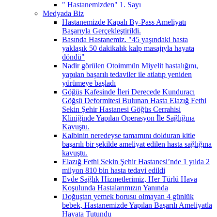
" Hastanemizden" 1. Sayı
Medyada Biz
Hastanemizde Kapalı By-Pass Ameliyatı
Başarıyla Gerçekleştirildi.
Basında Hastanemiz. "45 yaşındaki hasta
yaklaşık 50 dakikalık kalp masajıyla hayata
döndü"
Nadir görülen Otoimmün Miyelit hastalığını,
yapılan başarılı tedaviler ile atlatıp yeniden
yürümeye başladı
Göğüs Kafesinde İleri Derecede Kunduracı
Göğsü Deformitesi Bulunan Hasta Elazığ Fethi
Sekin Şehir Hastanesi Göğüs Cerrahisi
Kliniğinde Yapılan Operasyon İle Sağlığına
Kavuştu.
Kalbinin neredeyse tamamını dolduran kitle
başarılı bir şekilde ameliyat edilen hasta sağlığına
kavuştu.
Elazığ Fethi Sekin Şehir Hastanesi’nde 1 yılda 2
milyon 810 bin hasta tedavi edildi
Evde Sağlık Hizmetlerimiz, Her Türlü Hava
Koşulunda Hastalarımızın Yanında
Doğuştan yemek borusu olmayan 4 günlük
bebek, Hastanemizde Yapılan Başarılı Ameliyatla
Hayata Tutundu