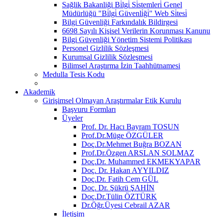
Sağlik Bakanliği Bi̇lgi̇ Si̇stemleri̇ Genel
Müdürlüğü "Bi̇lgi̇ Güvenli̇ği̇" Web Si̇tesi̇
Bilgi Güvenliği Farkındalık Bildirgesi
6698 Sayılı Kişisel Verilerin Korunması Kanunu
Bilgi Güvenliği Yönetim Sistemi Politikası
Personel Gizlilik Sözleşmesi
Kurumsal Gizlilik Sözleşmesi
Bilimsel Araştırma İzin Taahhütnamesi
Medulla Tesis Kodu
Akademik
Girişimsel Olmayan Araştırmalar Etik Kurulu
Başvuru Formları
Üyeler
Prof. Dr. Hacı Bayram TOSUN
Prof.Dr.Müge ÖZGÜLER
Doç.Dr.Mehmet Buğra BOZAN
Prof.Dr.Özgen ARSLAN SOLMAZ
Doç.Dr. Muhammed EKMEKYAPAR
Doç. Dr. Hakan AYYILDIZ
Doç.Dr. Fatih Cem GÜL
Doç. Dr. Şükrü ŞAHİN
Doç.Dr.Tülin ÖZTÜRK
Dr.Öğr.Üyesi Cebrail AZAR
İletişim