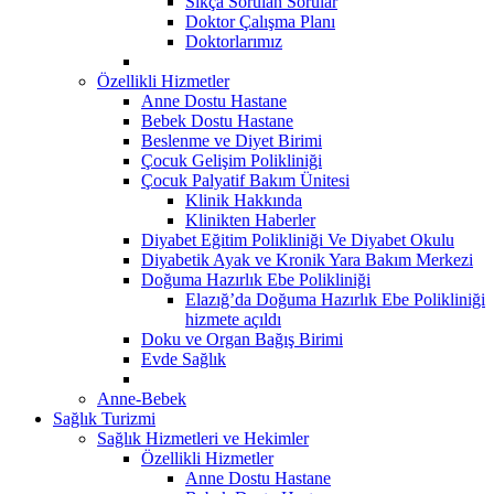
Sıkça Sorulan Sorular
Doktor Çalışma Planı
Doktorlarımız
Özellikli Hizmetler
Anne Dostu Hastane
Bebek Dostu Hastane
Beslenme ve Diyet Birimi
Çocuk Gelişim Polikliniği
Çocuk Palyatif Bakım Ünitesi
Klinik Hakkında
Klinikten Haberler
Diyabet Eğitim Polikliniği Ve Diyabet Okulu
Diyabetik Ayak ve Kronik Yara Bakım Merkezi
Doğuma Hazırlık Ebe Polikliniği
Elazığ’da Doğuma Hazırlık Ebe Polikliniği
hizmete açıldı
Doku ve Organ Bağış Birimi
Evde Sağlık
Anne-Bebek
Sağlık Turizmi
Sağlık Hizmetleri ve Hekimler
Özellikli Hizmetler
Anne Dostu Hastane