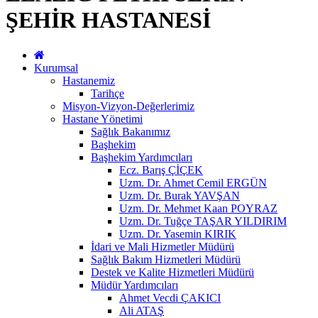
ŞEHİR HASTANESİ
Kurumsal
Hastanemiz
Tarihçe
Misyon-Vizyon-Değerlerimiz
Hastane Yönetimi
Sağlık Bakanımız
Başhekim
Başhekim Yardımcıları
Ecz. Barış ÇİÇEK
Uzm. Dr. Ahmet Cemil ERGÜN
Uzm. Dr. Burak YAVŞAN
Uzm. Dr. Mehmet Kaan POYRAZ
Uzm. Dr. Tuğçe TAŞAR YILDIRIM
Uzm. Dr. Yasemin KIRIK
İdari ve Mali Hizmetler Müdürü
Sağlık Bakım Hizmetleri Müdürü
Destek ve Kalite Hizmetleri Müdürü
Müdür Yardımcıları
Ahmet Vecdi ÇAKICI
Ali ATAŞ