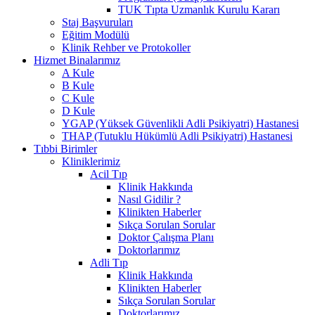
TUK Tıpta Uzmanlık Kurulu Kararı
Staj Başvuruları
Eğitim Modülü
Klinik Rehber ve Protokoller
Hizmet Binalarımız
A Kule
B Kule
C Kule
D Kule
YGAP (Yüksek Güvenlikli Adli Psikiyatri) Hastanesi
THAP (Tutuklu Hükümlü Adli Psikiyatri) Hastanesi
Tıbbi Birimler
Kliniklerimiz
Acil Tıp
Klinik Hakkında
Nasıl Gidilir ?
Klinikten Haberler
Sıkça Sorulan Sorular
Doktor Çalışma Planı
Doktorlarımız
Adli Tıp
Klinik Hakkında
Klinikten Haberler
Sıkça Sorulan Sorular
Doktorlarımız