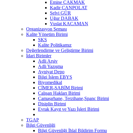
Emine ÇAKMAK
Kadir CANPOLAT
Selvi GÜR
Uğur DABAK
Vuslat KACAMAN
Organizasyon Şeması
Kalite Yönetim Birimi
SKS
Kalite Politikamız
Değerlendirme ve Geliştirme Birimi
İdari Birimler
Adli Arşiv
Adli Yazışma
Ayniyat Depo
Bilgi İşlem EBYS
Biyomedikal
CİMER-SABİM Birimi
Çalışan Hakları Birimi
Çamaşırhane, Terzihane,Spanç Birimi
Disiplin Birimi
Evrak Kayıt ve Yazı İşleri Birimi
TGAP
Bilgi Güvenliği
Bilgi Güvenliği İhlal Bildirim Formu