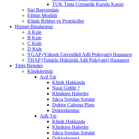
TUK Tıpta Uzmanlık Kurulu Kararı
Staj Başvuruları
Eğitim Modülü
Klinik Rehber ve Protokoller
Hizmet Binalarımız
A Kule
B Kule
C Kule
D Kule
YGAP (Yüksek Güvenlikli Adli Psikiyatri) Hastanesi
THAP (Tutuklu Hükümlü Adli Psikiyatri) Hastanesi
Tıbbi Birimler
Kliniklerimiz
Acil Tıp
Klinik Hakkında
Nasıl Gidilir ?
Klinikten Haberler
Sıkça Sorulan Sorular
Doktor Çalışma Planı
Doktorlarımız
Adli Tıp
Klinik Hakkında
Klinikten Haberler
Sıkça Sorulan Sorular
Doktorlarımız