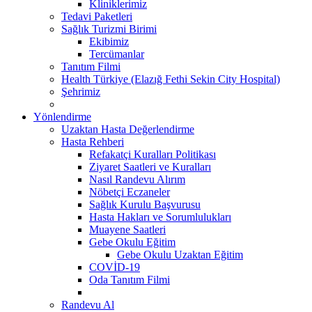
Kliniklerimiz
Tedavi Paketleri
Sağlık Turizmi Birimi
Ekibimiz
Tercümanlar
Tanıtım Filmi
Health Türkiye (Elazığ Fethi Sekin City Hospital)
Şehrimiz
Yönlendirme
Uzaktan Hasta Değerlendirme
Hasta Rehberi
Refakatçi Kuralları Politikası
Ziyaret Saatleri ve Kuralları
Nasıl Randevu Alırım
Nöbetçi Eczaneler
Sağlık Kurulu Başvurusu
Hasta Hakları ve Sorumlulukları
Muayene Saatleri
Gebe Okulu Eğitim
Gebe Okulu Uzaktan Eğitim
COVİD-19
Oda Tanıtım Filmi
Randevu Al