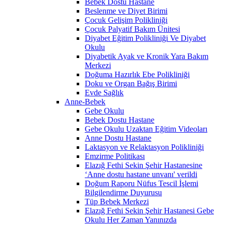
Bebek Dostu Hastane
Beslenme ve Diyet Birimi
Çocuk Gelişim Polikliniği
Çocuk Palyatif Bakım Ünitesi
Diyabet Eğitim Polikliniği Ve Diyabet
Okulu
Diyabetik Ayak ve Kronik Yara Bakım
Merkezi
Doğuma Hazırlık Ebe Polikliniği
Doku ve Organ Bağış Birimi
Evde Sağlık
Anne-Bebek
Gebe Okulu
Bebek Dostu Hastane
Gebe Okulu Uzaktan Eğitim Videoları
Anne Dostu Hastane
Laktasyon ve Relaktasyon Polikliniği
Emzirme Politikası
Elazığ Fethi Sekin Şehir Hastanesine
‘Anne dostu hastane unvanı' verildi
Doğum Raporu Nüfus Tescil İşlemi
Bilgilendirme Duyurusu
Tüp Bebek Merkezi
Elazığ Fethi Sekin Şehir Hastanesi Gebe
Okulu Her Zaman Yanınızda