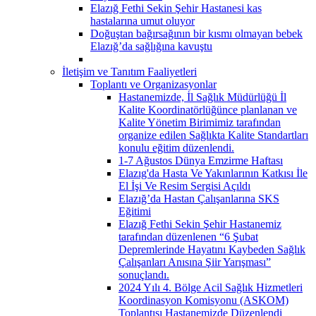
Elazığ Fethi Sekin Şehir Hastanesi kas
hastalarına umut oluyor
Doğuştan bağırsağının bir kısmı olmayan bebek
Elazığ’da sağlığına kavuştu
İletişim ve Tanıtım Faaliyetleri
Toplantı ve Organizasyonlar
Hastanemizde, İl Sağlık Müdürlüğü İl
Kalite Koordinatörlüğünce planlanan ve
Kalite Yönetim Birimimiz tarafından
organize edilen Sağlıkta Kalite Standartları
konulu eğitim düzenlendi.
1-7 Ağustos Dünya Emzirme Haftası
Elazıg'da Hasta Ve Yakınlarının Katkısı İle
El İşi Ve Resim Sergisi Açıldı
Elazığ’da Hastan Çalışanlarına SKS
Eğitimi
Elazığ Fethi Sekin Şehir Hastanemiz
tarafından düzenlenen “6 Şubat
Depremlerinde Hayatını Kaybeden Sağlık
Çalışanları Anısına Şiir Yarışması”
sonuçlandı.
2024 Yılı 4. Bölge Acil Sağlık Hizmetleri
Koordinasyon Komisyonu (ASKOM)
Toplantısı Hastanemizde Düzenlendi