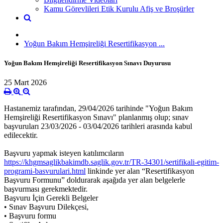
Kamu Görevlileri Etik Kurulu Afiş ve Broşürler
Yoğun Bakım Hemşireliği Resertifikasyon ...
Yoğun Bakım Hemşireliği Resertifikasyon Sınavı Duyurusu
25 Mart 2026
Hastanemiz tarafından, 29/04/2026 tarihinde "Yoğun Bakım
Hemşireliği Resertifikasyon Sınavı" planlanmış olup; sınav
başvuruları 23/03/2026 - 03/04/2026 tarihleri arasında kabul
edilecektir.
Başvuru yapmak isteyen katılımcıların
https://khgmsaglikbakimdb.saglik.gov.tr/TR-34301/sertifikali-egitim-
programi-basvurulari.html
linkinde yer alan “Resertifikasyon
Başvuru Formunu” doldurarak aşağıda yer alan belgelerle
başvurması gerekmektedir.
Başvuru İçin Gerekli Belgeler
• Sınav Başvuru Dilekçesi,
• Başvuru formu