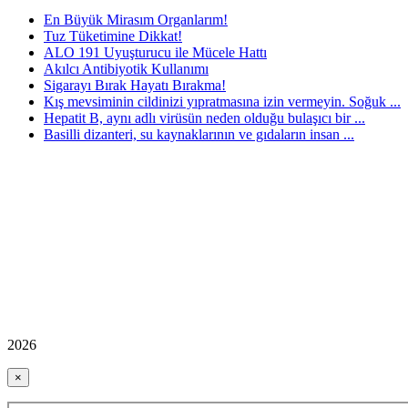
En Büyük Mirasım Organlarım!
Tuz Tüketimine Dikkat!
ALO 191 Uyuşturucu ile Mücele Hattı
Akılcı Antibiyotik Kullanımı
Sigarayı Bırak Hayatı Bırakma!
Kış mevsiminin cildinizi yıpratmasına izin vermeyin. Soğuk ...
Hepatit B, aynı adlı virüsün neden olduğu bulaşıcı bir ...
Basilli dizanteri, su kaynaklarının ve gıdaların insan ...
2026
×