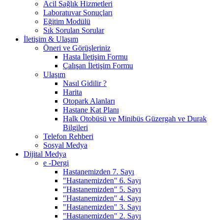
Acil Sağlık Hizmetleri
Laboratuvar Sonuçları
Eğitim Modülü
Sık Sorulan Sorular
İletişim & Ulaşım
Öneri ve Görüşleriniz
Hasta İletişim Formu
Çalışan İletişim Formu
Ulaşım
Nasıl Gidilir ?
Harita
Otopark Alanları
Hastane Kat Planı
Halk Otobüsü ve Minibüs Güzergah ve Durak
Bilgileri
Telefon Rehberi
Sosyal Medya
Dijital Medya
e -Dergi
Hastanemizden 7. Sayı
"Hastanemizden" 6. Sayı
"Hastanemizden" 5. Sayı
"Hastanemizden" 4. Sayı
"Hastanemizden" 3. Sayı
"Hastanemizden" 2. Sayı