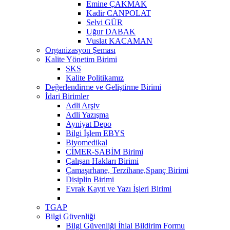
Emine ÇAKMAK
Kadir CANPOLAT
Selvi GÜR
Uğur DABAK
Vuslat KACAMAN
Organizasyon Şeması
Kalite Yönetim Birimi
SKS
Kalite Politikamız
Değerlendirme ve Geliştirme Birimi
İdari Birimler
Adli Arşiv
Adli Yazışma
Ayniyat Depo
Bilgi İşlem EBYS
Biyomedikal
CİMER-SABİM Birimi
Çalışan Hakları Birimi
Çamaşırhane, Terzihane,Spanç Birimi
Disiplin Birimi
Evrak Kayıt ve Yazı İşleri Birimi
TGAP
Bilgi Güvenliği
Bilgi Güvenliği İhlal Bildirim Formu