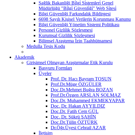
Sağlik Bakanliği Bi̇lgi̇ Si̇stemleri̇ Genel
Müdürlüğü "Bi̇lgi̇ Güvenli̇ği̇" Web Si̇tesi̇
Bilgi Güvenliği Farkındalık Bildirgesi
6698 Sayılı Kişisel Verilerin Korunması Kanunu
Bilgi Güvenliği Yönetim Sistemi Politikası
Personel Gizlilik Sözleşmesi
Kurumsal Gizlilik Sözleşmesi
Bilimsel Araştırma İzin Taahhütnamesi
Medulla Tesis Kodu
Akademik
Girişimsel Olmayan Araştırmalar Etik Kurulu
Başvuru Formları
Üyeler
Prof. Dr. Hacı Bayram TOSUN
Prof.Dr.Müge ÖZGÜLER
Doç.Dr.Mehmet Buğra BOZAN
Prof.Dr.Özgen ARSLAN SOLMAZ
Doç.Dr. Muhammed EKMEKYAPAR
Doç. Dr. Hakan AYYILDIZ
Doç.Dr. Fatih Cem GÜL
Doç. Dr. Şükrü ŞAHİN
Doç.Dr.Tülin ÖZTÜRK
Dr.Öğr.Üyesi Cebrail AZAR
İletişim