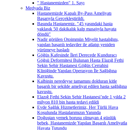
" Hastanemizden" 1. Sayı
Medyada Biz
Hastanemizde Kapalı By-Pass Ameliyatı
Başarıyla Gerçekleştirildi.
Basında Hastanemiz. "45 yaşındaki hasta
yaklaşık 50 dakikalık kalp masajıyla hayata
döndü"
Nadir görülen Otoimmün Miyelit hastalığını,
yapılan başarılı tedaviler ile atlatıp yeniden
yürümeye başladı
Göğüs Kafesinde İleri Derecede Kunduracı
Göğsü Deformitesi Bulunan Hasta Elazığ Fethi
Sekin Şehir Hastanesi Göğüs Cerrahisi
Kliniğinde Yapılan Operasyon İle Sağlığına
Kavuştu.
Kalbinin neredeyse tamamını dolduran kitle
başarılı bir şekilde ameliyat edilen hasta sağlığına
kavuştu.
Elazığ Fethi Sekin Şehir Hastanesi’nde 1 yılda 2
milyon 810 bin hasta tedavi edildi
Evde Sağlık Hizmetlerimiz, Her Türlü Hava
Koşulunda Hastalarımızın Yanında
Doğuştan yemek borusu olmayan 4 günlük
bebek, Hastanemizde Yapılan Başarılı Ameliyatla
Hayata Tutundu