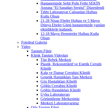
Hastanemizde Şehit Polis Fethi SEKİN
Anısına “El Sanatları Sergisi” Düzenlendi
Tıbbi Laboratuvar Çalışanları Haftası
Kutlu Olsun
21-28 Nisan Ebeler Haftası ve 5 Mayıs
Dünya Ebeler Günü hastanemizde yapılan
etkinliklerle kutlandı.
12-18 Mayıs Hemşireler Haftası Kutlu
Olsun
Fotoğraf Galerisi
Video
Tanıtım Filmi
Klinik Tanıtım Videoları
Tüp Bebek Merkezi
Plastik, Rekonstrüktif ve Estetik Cerrahi
Kliniği
Kalp ve Damar Cerrahisi Kliniği
Genetik Hastalıkları Tanı Merkezi
Göz Hastalıkları Kliniği
Göğüs Cerrahisi Kliniği
Göğüs Hastalıkları Kliniği
Uyku Laboratuvarı
Görüntüleme Merkezimiz
Merkezi Laboratuvarımız
Oda Tanıtım Filmi