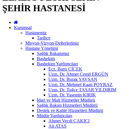
ŞEHİR HASTANESİ
Kurumsal
Hastanemiz
Tarihçe
Misyon-Vizyon-Değerlerimiz
Hastane Yönetimi
Sağlık Bakanımız
Başhekim
Başhekim Yardımcıları
Ecz. Barış ÇİÇEK
Uzm. Dr. Ahmet Cemil ERGÜN
Uzm. Dr. Burak YAVŞAN
Uzm. Dr. Mehmet Kaan POYRAZ
Uzm. Dr. Tuğçe TAŞAR YILDIRIM
Uzm. Dr. Yasemin KIRIK
İdari ve Mali Hizmetler Müdürü
Sağlık Bakım Hizmetleri Müdürü
Destek ve Kalite Hizmetleri Müdürü
Müdür Yardımcıları
Ahmet Vecdi ÇAKICI
Ali ATAŞ