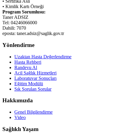
• Sertifika Aslı
• Kimlik Kartı Örneği
Program Sorumlusu:
Taner ADSIZ
Tel: 04246066000
Dahili: 7070
eposta: taner.adsiz@saglik.gov.tr
Yönlendirme
Uzaktan Hasta Değerlendirme
Hasta Rehberi
Randevu Al
Acil Sağlık Hizmetleri
Laboratuvar Sonuçları
Eğitim Modülü
Sık Sorulan Sorular
Hakkımızda
Genel Bilgilendirme
Video
Sağlıklı Yaşam