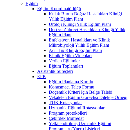
Eğitim
Eğitim Koordinatörlüğü
Kulak Burun Boğaz Hastalıkları Kliniği
Yıllık Eğitim Planı
Üroloji Kliniği Yıllık Eğitim Planı
Deri ve Zührevi Hastalıkları Kliniği Yıllık
Eğitim Planı
Enfeksiyon Hastalıkları ve Klinik
Mikrobiyoloji Yıllık Eğitim Planı
Acil Tıp Kliniği Eğitim Planı
Klinik Eğitim Videoları
Verilen Eğitimler
Eğitim Toplantıları
Asistanlık Süreçleri
EPK
Eğitim Planlama Kurulu
Konuşmacı Talep Formu
Doçentlik Kriteri İçin Belge Talebi
Vekaleten Eğitim Görevlisi Dilekçe Örneği
TUK Rotasyonlar
Uzmanlık Eğitimi Rotasyonları
Program protokolleri
Çekirdek Müfredat
Yetkilendirilmiş Uzmanlık Eğitimi
Programları (Yuep) Listeleri