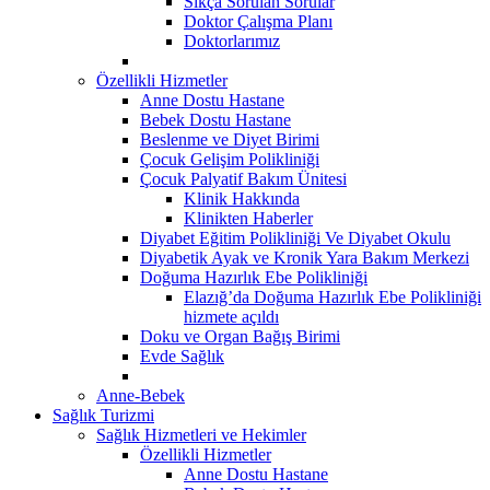
Sıkça Sorulan Sorular
Doktor Çalışma Planı
Doktorlarımız
Özellikli Hizmetler
Anne Dostu Hastane
Bebek Dostu Hastane
Beslenme ve Diyet Birimi
Çocuk Gelişim Polikliniği
Çocuk Palyatif Bakım Ünitesi
Klinik Hakkında
Klinikten Haberler
Diyabet Eğitim Polikliniği Ve Diyabet Okulu
Diyabetik Ayak ve Kronik Yara Bakım Merkezi
Doğuma Hazırlık Ebe Polikliniği
Elazığ’da Doğuma Hazırlık Ebe Polikliniği
hizmete açıldı
Doku ve Organ Bağış Birimi
Evde Sağlık
Anne-Bebek
Sağlık Turizmi
Sağlık Hizmetleri ve Hekimler
Özellikli Hizmetler
Anne Dostu Hastane