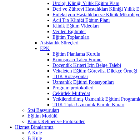
Üroloji Kliniği Yıllık Eğitim Planı
Deri ve Zührevi Hastalıkları Kliniği Yıllık E
Enfeksiyon Hastalıkları ve Klinik Mikrobiyol
Acil Tıp Kliniği Eğitim Planı
Klinik Eğitim Videoları
Verilen Eğitimler
Eğitim Toplantıları
Asistanlık Süreçleri
EPK
Eğitim Planlama Kurulu
Konuşmacı Talep Formu
Doçentlik Kriteri İçin Belge Talebi
Vekaleten Eğitim Görevlisi Dilekçe Örneği
TUK Rotasyonlar
Uzmanlık Eğitimi Rotasyonları
Program protokolleri
Çekirdek Müfredat
Yetkilendirilmiş Uzmanlık Eğitimi Programla
TUK Tıpta Uzmanlık Kurulu Kararı
Staj Başvuruları
Eğitim Modülü
Klinik Rehber ve Protokoller
Hizmet Binalarımız
A Kule
B Kule