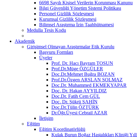
6698 Sayılı Kişisel Verilerin Korunması Kanunu
Bilgi Güvenliği Yönetim Sistemi Politikası
Personel Gizlilik Sözleşmesi
Kurumsal Gizlilik Sözleşmesi
Bilimsel Araştırma İzin Taahhütnamesi
Medulla Tesis Kodu
Akademik
Girişimsel Olmayan Araştırmalar Etik Kurulu
Başvuru Formları
Üyeler
Prof. Dr. Hacı Bayram TOSUN
Prof.Dr.Müge ÖZGÜLER
Doç.Dr.Mehmet Buğra BOZAN
Prof.Dr.Özgen ARSLAN SOLMAZ
Doç.Dr. Muhammed EKMEKYAPAR
Doç. Dr. Hakan AYYILDIZ
Doç.Dr. Fatih Cem GÜL
Doç. Dr. Şükrü ŞAHİN
Doç.Dr.Tülin ÖZTÜRK
Dr.Öğr.Üyesi Cebrail AZAR
İletişim
Eğitim
Eğitim Koordinatörlüğü
Kulak Burun Boğaz Hastalıkları Kliniği Yıll