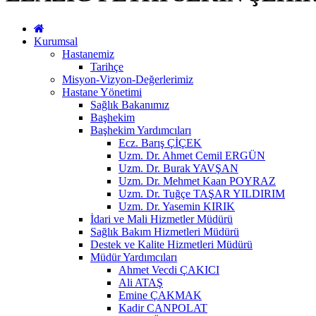
Kurumsal
Hastanemiz
Tarihçe
Misyon-Vizyon-Değerlerimiz
Hastane Yönetimi
Sağlık Bakanımız
Başhekim
Başhekim Yardımcıları
Ecz. Barış ÇİÇEK
Uzm. Dr. Ahmet Cemil ERGÜN
Uzm. Dr. Burak YAVŞAN
Uzm. Dr. Mehmet Kaan POYRAZ
Uzm. Dr. Tuğçe TAŞAR YILDIRIM
Uzm. Dr. Yasemin KIRIK
İdari ve Mali Hizmetler Müdürü
Sağlık Bakım Hizmetleri Müdürü
Destek ve Kalite Hizmetleri Müdürü
Müdür Yardımcıları
Ahmet Vecdi ÇAKICI
Ali ATAŞ
Emine ÇAKMAK
Kadir CANPOLAT