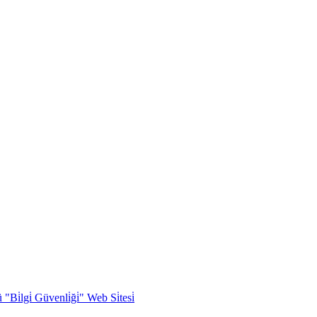
Bi̇lgi̇ Güvenli̇ği̇" Web Si̇tesi̇