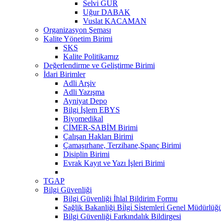
Selvi GÜR
Uğur DABAK
Vuslat KACAMAN
Organizasyon Şeması
Kalite Yönetim Birimi
SKS
Kalite Politikamız
Değerlendirme ve Geliştirme Birimi
İdari Birimler
Adli Arşiv
Adli Yazışma
Ayniyat Depo
Bilgi İşlem EBYS
Biyomedikal
CİMER-SABİM Birimi
Çalışan Hakları Birimi
Çamaşırhane, Terzihane,Spanç Birimi
Disiplin Birimi
Evrak Kayıt ve Yazı İşleri Birimi
TGAP
Bilgi Güvenliği
Bilgi Güvenliği İhlal Bildirim Formu
Sağlik Bakanliği Bi̇lgi̇ Si̇stemleri̇ Genel Müdürlüğü "
Bilgi Güvenliği Farkındalık Bildirgesi