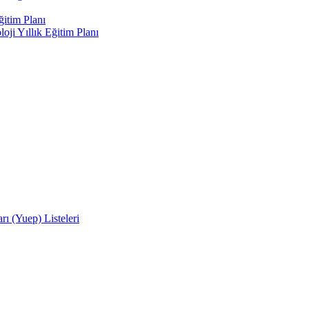
ğitim Planı
oji Yıllık Eğitim Planı
rı (Yuep) Listeleri