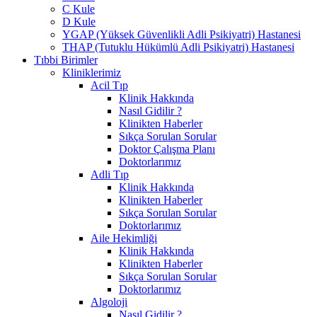
C Kule
D Kule
YGAP (Yüksek Güvenlikli Adli Psikiyatri) Hastanesi
THAP (Tutuklu Hükümlü Adli Psikiyatri) Hastanesi
Tıbbi Birimler
Kliniklerimiz
Acil Tıp
Klinik Hakkında
Nasıl Gidilir ?
Klinikten Haberler
Sıkça Sorulan Sorular
Doktor Çalışma Planı
Doktorlarımız
Adli Tıp
Klinik Hakkında
Klinikten Haberler
Sıkça Sorulan Sorular
Doktorlarımız
Aile Hekimliği
Klinik Hakkında
Klinikten Haberler
Sıkça Sorulan Sorular
Doktorlarımız
Algoloji
Nasıl Gidilir ?