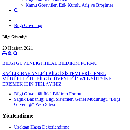
Kamu Görevlileri Etik Kurulu Afiş ve Broşürler
Bilgi Güvenliği
Bilgi Güvenliği
29 Haziran 2021
BİLGİ GÜVENLİĞİ İHLAL BİLDİRİM FORMU
SAĞLIK BAKANLIĞI BİLGİ SİSTEMLERİ GENEL
MÜDÜRLÜĞÜ "BİLGİ GÜVENLİĞİ" WEB SİTESİNE
ERİŞMEK İÇİN TIKLAYINIZ
Bilgi Güvenliği İhlal Bildirim Formu
Sağlik Bakanliği Bi̇lgi̇ Si̇stemleri̇ Genel Müdürlüğü "Bi̇lgi̇
Güvenli̇ği̇" Web Si̇tesi̇
Yönlendirme
Uzaktan Hasta Değerlendirme