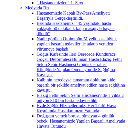
" Hastanemizden" 1. Sayı
Medyada Biz
Hastanemizde Kapalı By-Pass Ameliyatı
Başarıyla Gerçekleştirildi.
Basında Hastanemiz. "45 yaşındaki hasta
yaklaşık 50 dakikalık kalp masajıyla hayata
döndü"
Nadir görülen Otoimmün Miyelit hastalığını,
yapılan başarılı tedaviler ile atlatıp yeniden
yürümeye başladı
Göğüs Kafesinde İleri Derecede Kunduracı
Göğsü Deformitesi Bulunan Hasta Elazığ Fethi
Sekin Şehir Hastanesi Göğüs Cerrahisi
Kliniğinde Yapılan Operasyon İle Sağlığına
Kavuştu.
Kalbinin neredeyse tamamını dolduran kitle
başarılı bir şekilde ameliyat edilen hasta sağlığına
kavuştu.
Elazığ Fethi Sekin Şehir Hastanesi’nde 1 yılda 2
milyon 810 bin hasta tedavi edildi
Evde Sağlık Hizmetlerimiz, Her Türlü Hava
Koşulunda Hastalarımızın Yanında
Doğuştan yemek borusu olmayan 4 günlük
bebek, Hastanemizde Yapılan Başarılı Ameliyatla
Hayata Tutundu