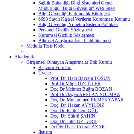
Sağlik Bakanliği Bi̇lgi̇ Si̇stemleri̇ Genel
Müdürlüğü "Bi̇lgi̇ Güvenli̇ği̇" Web Si̇tesi̇
Bilgi Güvenliği Farkındalık Bildirgesi
6698 Sayılı Kişisel Verilerin Korunması Kanunu
Bilgi Güvenliği Yönetim Sistemi Politikası
Personel Gizlilik Sözleşmesi
Kurumsal Gizlilik Sözleşmesi
Bilimsel Araştırma İzin Taahhütnamesi
Medulla Tesis Kodu
Akademik
Girişimsel Olmayan Araştırmalar Etik Kurulu
Başvuru Formları
Üyeler
Prof. Dr. Hacı Bayram TOSUN
Prof.Dr.Müge ÖZGÜLER
Doç.Dr.Mehmet Buğra BOZAN
Prof.Dr.Özgen ARSLAN SOLMAZ
Doç.Dr. Muhammed EKMEKYAPAR
Doç. Dr. Hakan AYYILDIZ
Doç.Dr. Fatih Cem GÜL
Doç. Dr. Şükrü ŞAHİN
Doç.Dr.Tülin ÖZTÜRK
Dr.Öğr.Üyesi Cebrail AZAR
İletişim