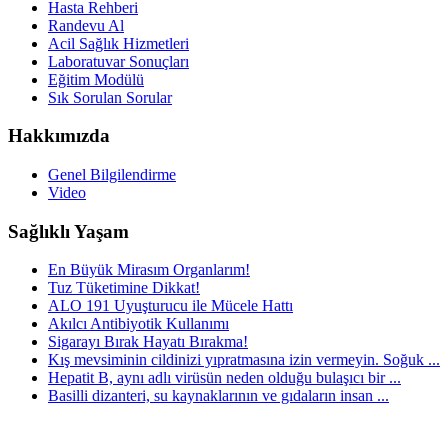
Hasta Rehberi
Randevu Al
Acil Sağlık Hizmetleri
Laboratuvar Sonuçları
Eğitim Modülü
Sık Sorulan Sorular
Hakkımızda
Genel Bilgilendirme
Video
Sağlıklı Yaşam
En Büyük Mirasım Organlarım!
Tuz Tüketimine Dikkat!
ALO 191 Uyuşturucu ile Mücele Hattı
Akılcı Antibiyotik Kullanımı
Sigarayı Bırak Hayatı Bırakma!
Kış mevsiminin cildinizi yıpratmasına izin vermeyin. Soğuk ...
Hepatit B, aynı adlı virüsün neden olduğu bulaşıcı bir ...
Basilli dizanteri, su kaynaklarının ve gıdaların insan ...