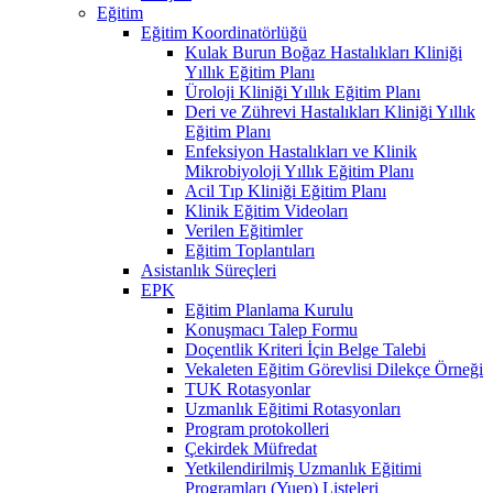
Eğitim
Eğitim Koordinatörlüğü
Kulak Burun Boğaz Hastalıkları Kliniği
Yıllık Eğitim Planı
Üroloji Kliniği Yıllık Eğitim Planı
Deri ve Zührevi Hastalıkları Kliniği Yıllık
Eğitim Planı
Enfeksiyon Hastalıkları ve Klinik
Mikrobiyoloji Yıllık Eğitim Planı
Acil Tıp Kliniği Eğitim Planı
Klinik Eğitim Videoları
Verilen Eğitimler
Eğitim Toplantıları
Asistanlık Süreçleri
EPK
Eğitim Planlama Kurulu
Konuşmacı Talep Formu
Doçentlik Kriteri İçin Belge Talebi
Vekaleten Eğitim Görevlisi Dilekçe Örneği
TUK Rotasyonlar
Uzmanlık Eğitimi Rotasyonları
Program protokolleri
Çekirdek Müfredat
Yetkilendirilmiş Uzmanlık Eğitimi
Programları (Yuep) Listeleri