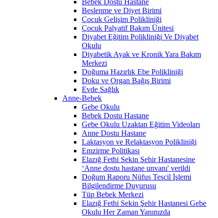
Bebek Dostu Hastane
Beslenme ve Diyet Birimi
Çocuk Gelişim Polikliniği
Çocuk Palyatif Bakım Ünitesi
Diyabet Eğitim Polikliniği Ve Diyabet
Okulu
Diyabetik Ayak ve Kronik Yara Bakım
Merkezi
Doğuma Hazırlık Ebe Polikliniği
Doku ve Organ Bağış Birimi
Evde Sağlık
Anne-Bebek
Gebe Okulu
Bebek Dostu Hastane
Gebe Okulu Uzaktan Eğitim Videoları
Anne Dostu Hastane
Laktasyon ve Relaktasyon Polikliniği
Emzirme Politikası
Elazığ Fethi Sekin Şehir Hastanesine
‘Anne dostu hastane unvanı' verildi
Doğum Raporu Nüfus Tescil İşlemi
Bilgilendirme Duyurusu
Tüp Bebek Merkezi
Elazığ Fethi Sekin Şehir Hastanesi Gebe
Okulu Her Zaman Yanınızda