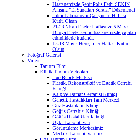
Hastanemizde Şehit Polis Fethi SEKİN
Anısına “El Sanatları Sergisi” Düzenlendi
Tıbbi Laboratuvar Çalışanları Haftası
Kutlu Olsun
21-28 Nisan Ebeler Haftası ve 5 Mayıs
Dünya Ebeler Günü hastanemizde yapılan
etkinliklerle kutlandı.
12-18 Mayıs Hemşireler Haftası Kutlu
Olsun
Fotoğraf Galerisi
Video
Tanıtım Filmi
Klinik Tanıtım Videoları
Tüp Bebek Merkezi
Plastik, Rekonstrüktif ve Estetik Cerrahi
Kliniği
Kalp ve Damar Cerrahisi Kliniği
Genetik Hastalıkları Tanı Merkezi
Göz Hastalıkları Kliniği
Göğüs Cerrahisi Kliniği
Göğüs Hastalıkları Kliniği
Uyku Laboratuvarı
Görüntüleme Merkezimiz
Merkezi Laboratuvarımız
Oda Tanıtım Filmi