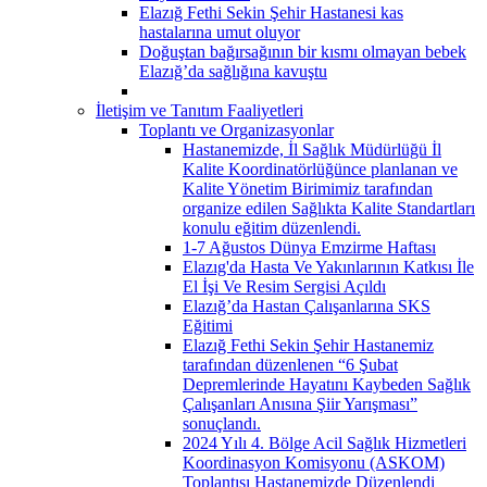
Elazığ Fethi Sekin Şehir Hastanesi kas
hastalarına umut oluyor
Doğuştan bağırsağının bir kısmı olmayan bebek
Elazığ’da sağlığına kavuştu
İletişim ve Tanıtım Faaliyetleri
Toplantı ve Organizasyonlar
Hastanemizde, İl Sağlık Müdürlüğü İl
Kalite Koordinatörlüğünce planlanan ve
Kalite Yönetim Birimimiz tarafından
organize edilen Sağlıkta Kalite Standartları
konulu eğitim düzenlendi.
1-7 Ağustos Dünya Emzirme Haftası
Elazıg'da Hasta Ve Yakınlarının Katkısı İle
El İşi Ve Resim Sergisi Açıldı
Elazığ’da Hastan Çalışanlarına SKS
Eğitimi
Elazığ Fethi Sekin Şehir Hastanemiz
tarafından düzenlenen “6 Şubat
Depremlerinde Hayatını Kaybeden Sağlık
Çalışanları Anısına Şiir Yarışması”
sonuçlandı.
2024 Yılı 4. Bölge Acil Sağlık Hizmetleri
Koordinasyon Komisyonu (ASKOM)
Toplantısı Hastanemizde Düzenlendi