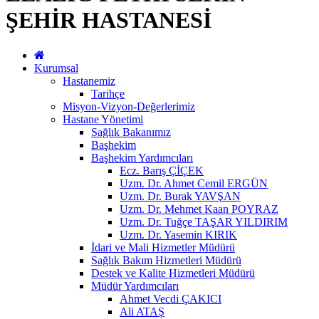
ŞEHİR HASTANESİ
Kurumsal
Hastanemiz
Tarihçe
Misyon-Vizyon-Değerlerimiz
Hastane Yönetimi
Sağlık Bakanımız
Başhekim
Başhekim Yardımcıları
Ecz. Barış ÇİÇEK
Uzm. Dr. Ahmet Cemil ERGÜN
Uzm. Dr. Burak YAVŞAN
Uzm. Dr. Mehmet Kaan POYRAZ
Uzm. Dr. Tuğçe TAŞAR YILDIRIM
Uzm. Dr. Yasemin KIRIK
İdari ve Mali Hizmetler Müdürü
Sağlık Bakım Hizmetleri Müdürü
Destek ve Kalite Hizmetleri Müdürü
Müdür Yardımcıları
Ahmet Vecdi ÇAKICI
Ali ATAŞ