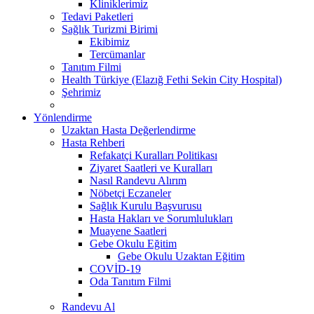
Kliniklerimiz
Tedavi Paketleri
Sağlık Turizmi Birimi
Ekibimiz
Tercümanlar
Tanıtım Filmi
Health Türkiye (Elazığ Fethi Sekin City Hospital)
Şehrimiz
Yönlendirme
Uzaktan Hasta Değerlendirme
Hasta Rehberi
Refakatçi Kuralları Politikası
Ziyaret Saatleri ve Kuralları
Nasıl Randevu Alırım
Nöbetçi Eczaneler
Sağlık Kurulu Başvurusu
Hasta Hakları ve Sorumlulukları
Muayene Saatleri
Gebe Okulu Eğitim
Gebe Okulu Uzaktan Eğitim
COVİD-19
Oda Tanıtım Filmi
Randevu Al