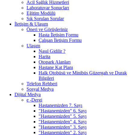
Acil Sağlık Hizmetleri
Laboratuvar Sonuçları
Eğitim Modülü
Sık Sorulan Sorular
İletişim & Ulaşım
Öneri ve Görüşleriniz
Hasta İletişim Formu
Çalışan İletişim Formu
Ulaşım
Nasıl Gidilir ?
Harita
Otopark Alanları
Hastane Kat Planı
Halk Otobüsü ve Minibüs Güzergah ve Durak
Bilgileri
Telefon Rehberi
Sosyal Medya
Dijital Medya
e -Dergi
Hastanemizden 7. Sayı
"Hastanemizden" 6. Sayı
"Hastanemizden" 5. Sayı
"Hastanemizden" 4. Sayı
"Hastanemizden" 3. Sayı
"Hastanemizden" 2. Sayı