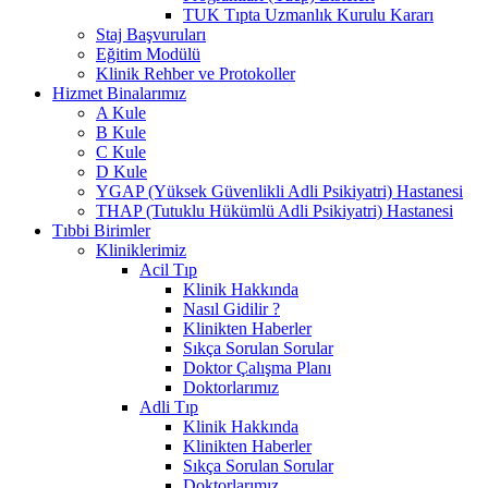
TUK Tıpta Uzmanlık Kurulu Kararı
Staj Başvuruları
Eğitim Modülü
Klinik Rehber ve Protokoller
Hizmet Binalarımız
A Kule
B Kule
C Kule
D Kule
YGAP (Yüksek Güvenlikli Adli Psikiyatri) Hastanesi
THAP (Tutuklu Hükümlü Adli Psikiyatri) Hastanesi
Tıbbi Birimler
Kliniklerimiz
Acil Tıp
Klinik Hakkında
Nasıl Gidilir ?
Klinikten Haberler
Sıkça Sorulan Sorular
Doktor Çalışma Planı
Doktorlarımız
Adli Tıp
Klinik Hakkında
Klinikten Haberler
Sıkça Sorulan Sorular
Doktorlarımız