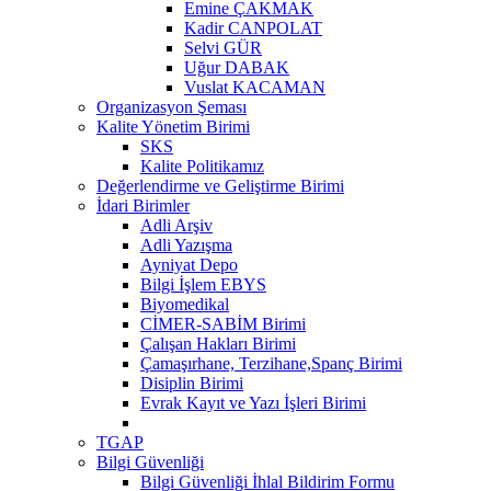
Emine ÇAKMAK
Kadir CANPOLAT
Selvi GÜR
Uğur DABAK
Vuslat KACAMAN
Organizasyon Şeması
Kalite Yönetim Birimi
SKS
Kalite Politikamız
Değerlendirme ve Geliştirme Birimi
İdari Birimler
Adli Arşiv
Adli Yazışma
Ayniyat Depo
Bilgi İşlem EBYS
Biyomedikal
CİMER-SABİM Birimi
Çalışan Hakları Birimi
Çamaşırhane, Terzihane,Spanç Birimi
Disiplin Birimi
Evrak Kayıt ve Yazı İşleri Birimi
TGAP
Bilgi Güvenliği
Bilgi Güvenliği İhlal Bildirim Formu