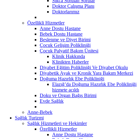
Sıkça Sorulan Sorular
Doktor Çalışma Planı
Doktorlarımız
Özellikli Hizmetler
Anne Dostu Hastane
Bebek Dostu Hastane
Beslenme ve Diyet Birimi
Çocuk Gelişim Polikliniği
Çocuk Palyatif Bakım Ünitesi
Klinik Hakkında
Klinikten Haberler
Diyabet Eğitim Polikliniği Ve Diyabet Okulu
Diyabetik Ayak ve Kronik Yara Bakım Merkezi
Doğuma Hazırlık Ebe Polikliniği
Elazığ’da Doğuma Hazırlık Ebe Polikliniği
hizmete açıldı
Doku ve Organ Bağış Birimi
Evde Sağlık
Anne-Bebek
Sağlık Turizmi
Sağlık Hizmetleri ve Hekimler
Özellikli Hizmetler
Anne Dostu Hastane