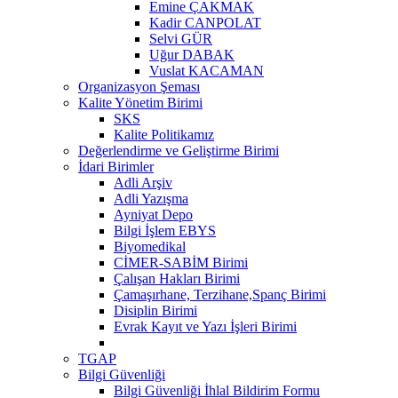
Emine ÇAKMAK
Kadir CANPOLAT
Selvi GÜR
Uğur DABAK
Vuslat KACAMAN
Organizasyon Şeması
Kalite Yönetim Birimi
SKS
Kalite Politikamız
Değerlendirme ve Geliştirme Birimi
İdari Birimler
Adli Arşiv
Adli Yazışma
Ayniyat Depo
Bilgi İşlem EBYS
Biyomedikal
CİMER-SABİM Birimi
Çalışan Hakları Birimi
Çamaşırhane, Terzihane,Spanç Birimi
Disiplin Birimi
Evrak Kayıt ve Yazı İşleri Birimi
TGAP
Bilgi Güvenliği
Bilgi Güvenliği İhlal Bildirim Formu