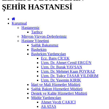
ŞEHİR HASTANESİ
Kurumsal
Hastanemiz
Tarihçe
Misyon-Vizyon-Değerlerimiz
Hastane Yönetimi
Sağlık Bakanımız
Başhekim
Başhekim Yardımcıları
Ecz. Barış ÇİÇEK
Uzm. Dr. Ahmet Cemil ERGÜN
Uzm. Dr. Burak YAVŞAN
Uzm. Dr. Mehmet Kaan POYRAZ
Uzm. Dr. Tuğçe TAŞAR YILDIRIM
Uzm. Dr. Yasemin KIRIK
İdari ve Mali Hizmetler Müdürü
Sağlık Bakım Hizmetleri Müdürü
Destek ve Kalite Hizmetleri Müdürü
Müdür Yardımcıları
Ahmet Vecdi ÇAKICI
Ali ATAŞ