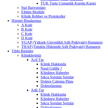
TUK Tıpta Uzmanlık Kurulu Kararı
Staj Başvuruları
Eğitim Modülü
Klinik Rehber ve Protokoller
Hizmet Binalarımız
A Kule
B Kule
C Kule
D Kule
YGAP (Yüksek Güvenlikli Adli Psikiyatri) Hastanesi
THAP (Tutuklu Hükümlü Adli Psikiyatri) Hastanesi
Tıbbi Birimler
Kliniklerimiz
Acil Tıp
Klinik Hakkında
Nasıl Gidilir ?
Klinikten Haberler
Sıkça Sorulan Sorular
Doktor Çalışma Planı
Doktorlarımız
Adli Tıp
Klinik Hakkında
Klinikten Haberler
Sıkça Sorulan Sorular
Doktorlarımız