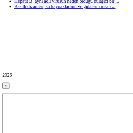
Hepatit B, aynı adlı virüsün neden olduğu bulaşıcı bir ...
Basilli dizanteri, su kaynaklarının ve gıdaların insan ...
2026
×