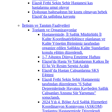
Elazığ Fethi Sekin Şehir Hastanesi kas
hastalarına umut oluyor
Doğuştan bağırsağının bir kısmı olmayan bebek
Elazığ’da sağlığına kavuştu
İletişim ve Tanıtım Faaliyetleri
Toplantı ve Organizasyonlar
Hastanemizde, İl Sağlık Müdürlüğü İl
Kalite Koordinatörlüğünce planlanan ve
Kalite Yönetim Birimimiz tarafından
organize edilen Sağlıkta Kalite Standartları
konulu eğitim düzenlendi.
1-7 Ağustos Dünya Emzirme Haftası
Elazıg'da Hasta Ve Yakınlarının Katkısı İle
El İşi Ve Resim Sergisi Açıldı
Elazığ’da Hastan Çalışanlarına SKS
Eğitimi
Elazığ Fethi Sekin Şehir Hastanemiz
tarafından düzenlenen “6 Şubat
Depremlerinde Hayatını Kaybeden Sağlık
Çalışanları Anısına Şiir Yarışması”
sonuçlandı.
2024 Yılı 4. Bölge Acil Sağlık Hizmetleri
Koordinasyon Komisyonu (ASKOM)
Toplantısı Hastanemizde Düzenlendi