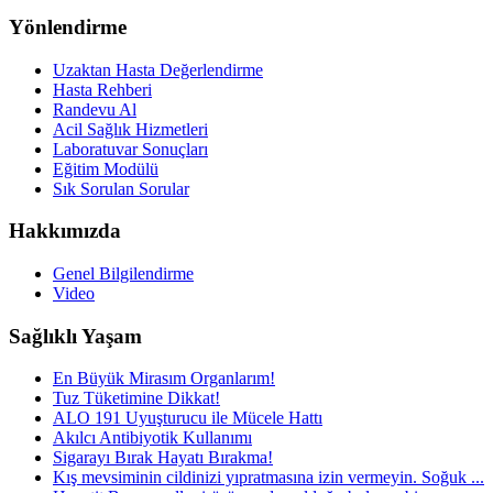
Yönlendirme
Uzaktan Hasta Değerlendirme
Hasta Rehberi
Randevu Al
Acil Sağlık Hizmetleri
Laboratuvar Sonuçları
Eğitim Modülü
Sık Sorulan Sorular
Hakkımızda
Genel Bilgilendirme
Video
Sağlıklı Yaşam
En Büyük Mirasım Organlarım!
Tuz Tüketimine Dikkat!
ALO 191 Uyuşturucu ile Mücele Hattı
Akılcı Antibiyotik Kullanımı
Sigarayı Bırak Hayatı Bırakma!
Kış mevsiminin cildinizi yıpratmasına izin vermeyin. Soğuk ...