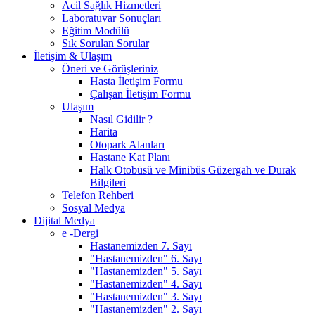
Acil Sağlık Hizmetleri
Laboratuvar Sonuçları
Eğitim Modülü
Sık Sorulan Sorular
İletişim & Ulaşım
Öneri ve Görüşleriniz
Hasta İletişim Formu
Çalışan İletişim Formu
Ulaşım
Nasıl Gidilir ?
Harita
Otopark Alanları
Hastane Kat Planı
Halk Otobüsü ve Minibüs Güzergah ve Durak
Bilgileri
Telefon Rehberi
Sosyal Medya
Dijital Medya
e -Dergi
Hastanemizden 7. Sayı
"Hastanemizden" 6. Sayı
"Hastanemizden" 5. Sayı
"Hastanemizden" 4. Sayı
"Hastanemizden" 3. Sayı
"Hastanemizden" 2. Sayı