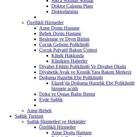
Sıkça Sorulan Sorular
Doktor Çalışma Planı
Doktorlarımız
Özellikli Hizmetler
Anne Dostu Hastane
Bebek Dostu Hastane
Beslenme ve Diyet Birimi
Çocuk Gelişim Polikliniği
Çocuk Palyatif Bakım Ünitesi
Klinik Hakkında
Klinikten Haberler
Diyabet Eğitim Polikliniği Ve Diyabet Okulu
Diyabetik Ayak ve Kronik Yara Bakım Merkezi
Doğuma Hazırlık Ebe Polikliniği
Elazığ’da Doğuma Hazırlık Ebe Polikliniği
hizmete açıldı
Doku ve Organ Bağış Birimi
Evde Sağlık
Anne-Bebek
Sağlık Turizmi
Sağlık Hizmetleri ve Hekimler
Özellikli Hizmetler
Anne Dostu Hastane