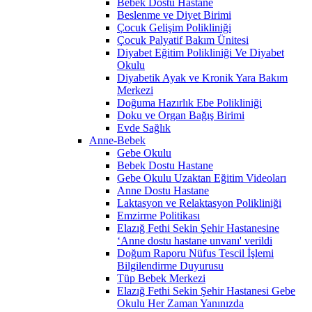
Bebek Dostu Hastane
Beslenme ve Diyet Birimi
Çocuk Gelişim Polikliniği
Çocuk Palyatif Bakım Ünitesi
Diyabet Eğitim Polikliniği Ve Diyabet
Okulu
Diyabetik Ayak ve Kronik Yara Bakım
Merkezi
Doğuma Hazırlık Ebe Polikliniği
Doku ve Organ Bağış Birimi
Evde Sağlık
Anne-Bebek
Gebe Okulu
Bebek Dostu Hastane
Gebe Okulu Uzaktan Eğitim Videoları
Anne Dostu Hastane
Laktasyon ve Relaktasyon Polikliniği
Emzirme Politikası
Elazığ Fethi Sekin Şehir Hastanesine
‘Anne dostu hastane unvanı' verildi
Doğum Raporu Nüfus Tescil İşlemi
Bilgilendirme Duyurusu
Tüp Bebek Merkezi
Elazığ Fethi Sekin Şehir Hastanesi Gebe
Okulu Her Zaman Yanınızda