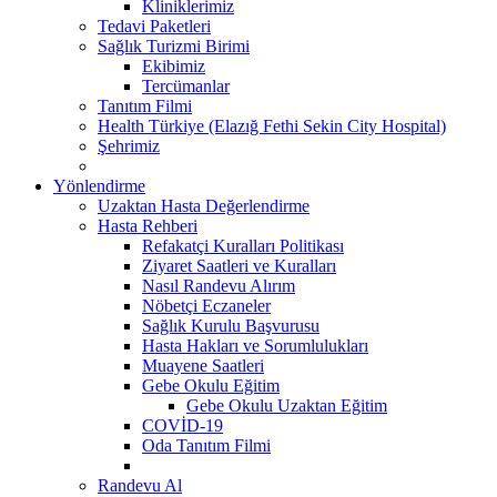
Kliniklerimiz
Tedavi Paketleri
Sağlık Turizmi Birimi
Ekibimiz
Tercümanlar
Tanıtım Filmi
Health Türkiye (Elazığ Fethi Sekin City Hospital)
Şehrimiz
Yönlendirme
Uzaktan Hasta Değerlendirme
Hasta Rehberi
Refakatçi Kuralları Politikası
Ziyaret Saatleri ve Kuralları
Nasıl Randevu Alırım
Nöbetçi Eczaneler
Sağlık Kurulu Başvurusu
Hasta Hakları ve Sorumlulukları
Muayene Saatleri
Gebe Okulu Eğitim
Gebe Okulu Uzaktan Eğitim
COVİD-19
Oda Tanıtım Filmi
Randevu Al