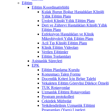
Eğitim
Eğitim Koordinatörlüğü
Kulak Burun Boğaz Hastalıkları Kliniği
Yıllık Eğitim Planı
Üroloji Kliniği Yıllık Eğitim Planı
Deri ve Zührevi Hastalıkları Kliniği Yıllık
Eğitim Planı
Enfeksiyon Hastalıkları ve Klinik
Mikrobiyoloji Yıllık Eğitim Planı
Acil Tıp Kliniği Eğitim Planı
Klinik Eğitim Videoları
Verilen Eğitimler
Eğitim Toplantıları
Asistanlık Süreçleri
EPK
Eğitim Planlama Kurulu
Konuşmacı Talep Formu
Doçentlik Kriteri İçin Belge Talebi
Vekaleten Eğitim Görevlisi Dilekçe Örneği
TUK Rotasyonlar
Uzmanlık Eğitimi Rotasyonları
Program protokolleri
Çekirdek Müfredat
Yetkilendirilmiş Uzmanlık Eğitimi
Programları (Yuep) Listeleri