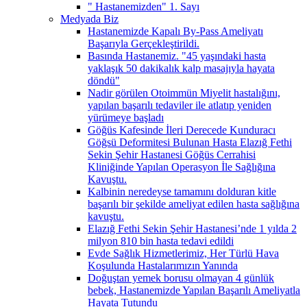
" Hastanemizden" 1. Sayı
Medyada Biz
Hastanemizde Kapalı By-Pass Ameliyatı
Başarıyla Gerçekleştirildi.
Basında Hastanemiz. "45 yaşındaki hasta
yaklaşık 50 dakikalık kalp masajıyla hayata
döndü"
Nadir görülen Otoimmün Miyelit hastalığını,
yapılan başarılı tedaviler ile atlatıp yeniden
yürümeye başladı
Göğüs Kafesinde İleri Derecede Kunduracı
Göğsü Deformitesi Bulunan Hasta Elazığ Fethi
Sekin Şehir Hastanesi Göğüs Cerrahisi
Kliniğinde Yapılan Operasyon İle Sağlığına
Kavuştu.
Kalbinin neredeyse tamamını dolduran kitle
başarılı bir şekilde ameliyat edilen hasta sağlığına
kavuştu.
Elazığ Fethi Sekin Şehir Hastanesi’nde 1 yılda 2
milyon 810 bin hasta tedavi edildi
Evde Sağlık Hizmetlerimiz, Her Türlü Hava
Koşulunda Hastalarımızın Yanında
Doğuştan yemek borusu olmayan 4 günlük
bebek, Hastanemizde Yapılan Başarılı Ameliyatla
Hayata Tutundu