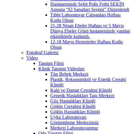
Hastanemizde Şehit Polis Fethi SEKİN
Anısına “El Sanatları Sergisi” Düzenlendi
Tıbbi Laboratuvar Çalışanları Haftası
Kutlu Olsun
21-28 Nisan Ebeler Haftası ve 5 Mayıs
Dünya Ebeler Günü hastanemizde yapılan
etkinliklerle kutlandı.
12-18 Mayıs Hemşireler Haftası Kutlu
Olsun
Fotoğraf Galerisi
Video
Tanıtım Filmi
Klinik Tanıtım Videoları
Tüp Bebek Merkezi
Plastik, Rekonstrüktif ve Estetik Cerrahi
Kliniği
Kalp ve Damar Cerrahisi Kliniği
Genetik Hastalıkları Tanı Merkezi
Göz Hastalıkları Kliniği
Göğüs Cerrahisi Kliniği
Göğüs Hastalıkları Kliniği
Uyku Laboratuvarı
Görüntüleme Merkezimiz
Merkezi Laboratuvarımız
Oda Tanıtım Filmi