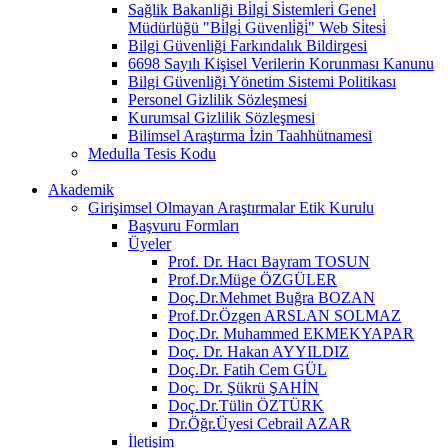
Sağlik Bakanliği Bi̇lgi̇ Si̇stemleri̇ Genel
Müdürlüğü "Bi̇lgi̇ Güvenli̇ği̇" Web Si̇tesi̇
Bilgi Güvenliği Farkındalık Bildirgesi
6698 Sayılı Kişisel Verilerin Korunması Kanunu
Bilgi Güvenliği Yönetim Sistemi Politikası
Personel Gizlilik Sözleşmesi
Kurumsal Gizlilik Sözleşmesi
Bilimsel Araştırma İzin Taahhütnamesi
Medulla Tesis Kodu
Akademik
Girişimsel Olmayan Araştırmalar Etik Kurulu
Başvuru Formları
Üyeler
Prof. Dr. Hacı Bayram TOSUN
Prof.Dr.Müge ÖZGÜLER
Doç.Dr.Mehmet Buğra BOZAN
Prof.Dr.Özgen ARSLAN SOLMAZ
Doç.Dr. Muhammed EKMEKYAPAR
Doç. Dr. Hakan AYYILDIZ
Doç.Dr. Fatih Cem GÜL
Doç. Dr. Şükrü ŞAHİN
Doç.Dr.Tülin ÖZTÜRK
Dr.Öğr.Üyesi Cebrail AZAR
İletişim