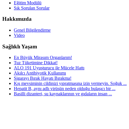
Eğitim Modülü
Sık Sorulan Sorular
Hakkımızda
Genel Bilgilendirme
Video
Sağlıklı Yaşam
En Büyük Mirasım Organlarım!
Tuz Tüketimine Dikkat!
ALO 191 Uyuşturucu ile Mücele Hattı
Akılcı Antibiyotik Kullanımı
Sigarayı Bırak Hayatı Bırakma!
Kış mevsiminin cildinizi yıpratmasına izin vermeyin. Soğuk ...
Hepatit B, aynı adlı virüsün neden olduğu bulaşıcı bir ...
Basilli dizanteri, su kaynaklarının ve gıdaların insan ...