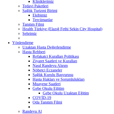
Kliniklerimiz
Tedavi Paketleri
Sağlık Turizmi Birimi
Ekibimiz
Tercümanlar
Tanıtım Filmi
Health Türkiye (Elazığ Fethi Sekin City Hospital)
Şehrimiz
Yönlendirme
Uzaktan Hasta Değerlendirme
Hasta Rehberi
Refakatçi Kuralları Politikası
Ziyaret Saatleri ve Kuralları
Nasıl Randevu Alırım
Nöbetçi Eczaneler
Sağlık Kurulu Başvurusu
Hasta Hakları ve Sorumlulukları
Muayene Saatleri
Gebe Okulu Eğitim
Gebe Okulu Uzaktan Eğitim
COVİD-19
Oda Tanıtım Filmi
Randevu Al