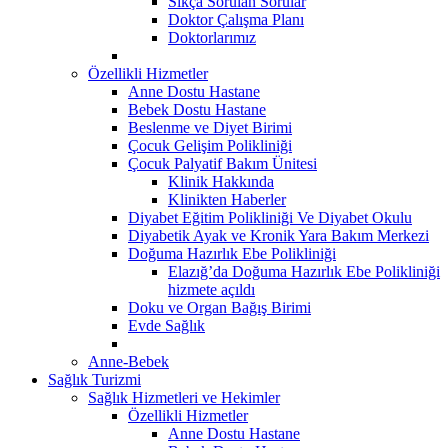
Sıkça Sorulan Sorular
Doktor Çalışma Planı
Doktorlarımız
Özellikli Hizmetler
Anne Dostu Hastane
Bebek Dostu Hastane
Beslenme ve Diyet Birimi
Çocuk Gelişim Polikliniği
Çocuk Palyatif Bakım Ünitesi
Klinik Hakkında
Klinikten Haberler
Diyabet Eğitim Polikliniği Ve Diyabet Okulu
Diyabetik Ayak ve Kronik Yara Bakım Merkezi
Doğuma Hazırlık Ebe Polikliniği
Elazığ’da Doğuma Hazırlık Ebe Polikliniği
hizmete açıldı
Doku ve Organ Bağış Birimi
Evde Sağlık
Anne-Bebek
Sağlık Turizmi
Sağlık Hizmetleri ve Hekimler
Özellikli Hizmetler
Anne Dostu Hastane