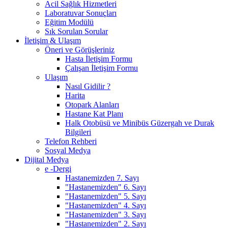
Acil Sağlık Hizmetleri
Laboratuvar Sonuçları
Eğitim Modülü
Sık Sorulan Sorular
İletişim & Ulaşım
Öneri ve Görüşleriniz
Hasta İletişim Formu
Çalışan İletişim Formu
Ulaşım
Nasıl Gidilir ?
Harita
Otopark Alanları
Hastane Kat Planı
Halk Otobüsü ve Minibüs Güzergah ve Durak
Bilgileri
Telefon Rehberi
Sosyal Medya
Dijital Medya
e -Dergi
Hastanemizden 7. Sayı
"Hastanemizden" 6. Sayı
"Hastanemizden" 5. Sayı
"Hastanemizden" 4. Sayı
"Hastanemizden" 3. Sayı
"Hastanemizden" 2. Sayı