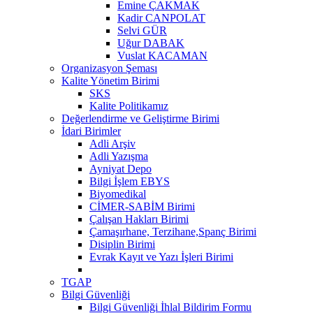
Emine ÇAKMAK
Kadir CANPOLAT
Selvi GÜR
Uğur DABAK
Vuslat KACAMAN
Organizasyon Şeması
Kalite Yönetim Birimi
SKS
Kalite Politikamız
Değerlendirme ve Geliştirme Birimi
İdari Birimler
Adli Arşiv
Adli Yazışma
Ayniyat Depo
Bilgi İşlem EBYS
Biyomedikal
CİMER-SABİM Birimi
Çalışan Hakları Birimi
Çamaşırhane, Terzihane,Spanç Birimi
Disiplin Birimi
Evrak Kayıt ve Yazı İşleri Birimi
TGAP
Bilgi Güvenliği
Bilgi Güvenliği İhlal Bildirim Formu