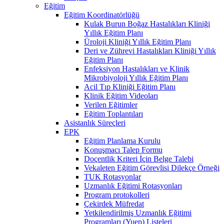
Eğitim
Eğitim Koordinatörlüğü
Kulak Burun Boğaz Hastalıkları Kliniği
Yıllık Eğitim Planı
Üroloji Kliniği Yıllık Eğitim Planı
Deri ve Zührevi Hastalıkları Kliniği Yıllık
Eğitim Planı
Enfeksiyon Hastalıkları ve Klinik
Mikrobiyoloji Yıllık Eğitim Planı
Acil Tıp Kliniği Eğitim Planı
Klinik Eğitim Videoları
Verilen Eğitimler
Eğitim Toplantıları
Asistanlık Süreçleri
EPK
Eğitim Planlama Kurulu
Konuşmacı Talep Formu
Doçentlik Kriteri İçin Belge Talebi
Vekaleten Eğitim Görevlisi Dilekçe Örneği
TUK Rotasyonlar
Uzmanlık Eğitimi Rotasyonları
Program protokolleri
Çekirdek Müfredat
Yetkilendirilmiş Uzmanlık Eğitimi
Programları (Yuep) Listeleri