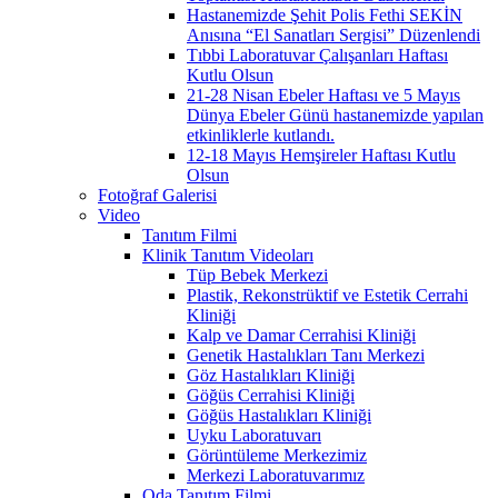
Hastanemizde Şehit Polis Fethi SEKİN
Anısına “El Sanatları Sergisi” Düzenlendi
Tıbbi Laboratuvar Çalışanları Haftası
Kutlu Olsun
21-28 Nisan Ebeler Haftası ve 5 Mayıs
Dünya Ebeler Günü hastanemizde yapılan
etkinliklerle kutlandı.
12-18 Mayıs Hemşireler Haftası Kutlu
Olsun
Fotoğraf Galerisi
Video
Tanıtım Filmi
Klinik Tanıtım Videoları
Tüp Bebek Merkezi
Plastik, Rekonstrüktif ve Estetik Cerrahi
Kliniği
Kalp ve Damar Cerrahisi Kliniği
Genetik Hastalıkları Tanı Merkezi
Göz Hastalıkları Kliniği
Göğüs Cerrahisi Kliniği
Göğüs Hastalıkları Kliniği
Uyku Laboratuvarı
Görüntüleme Merkezimiz
Merkezi Laboratuvarımız
Oda Tanıtım Filmi