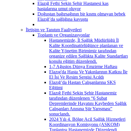
Elazığ Fethi Sekin Şehir Hastanesi kas
hastalarına umut oluyor
Doğuştan bağırsağının bir kısmı olmayan bebek
Elazığ’da sağlığına kavuştu
İletişim ve Tanıtım Faaliyetleri
Toplantı ve Organizasyonlar
Hastanemizde, İl Sağlık Müdürlüğü İl
Kalite Koordinatörlüğünce planlanan ve
Kalite Yönetim Birimimiz tarafından
organize edilen Sağlıkta Kalite Standartları
konulu eğitim düzenlendi.
1-7 Ağustos Dünya Emzirme Haftası
Elazıg'da Hasta Ve Yakınlarının Katkısı İle
El İşi Ve Resim Sergisi Açıldı
Elazığ’da Hastan Çalışanlarına SKS
Eğitimi
Elazığ Fethi Sekin Şehir Hastanemiz
tarafından düzenlenen “6 Şubat
Depremlerinde Hayatını Kaybeden Sağlık
Çalışanları Anısına Şiir Yarışması”
sonuçlandı.
2024 Yılı 4. Bölge Acil Sağlık Hizmetleri
Koordinasyon Komisyonu (ASKOM)
Toplantısı Hastanemizde Düzenlendi