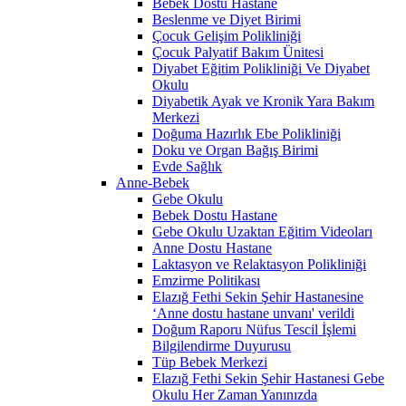
Bebek Dostu Hastane
Beslenme ve Diyet Birimi
Çocuk Gelişim Polikliniği
Çocuk Palyatif Bakım Ünitesi
Diyabet Eğitim Polikliniği Ve Diyabet
Okulu
Diyabetik Ayak ve Kronik Yara Bakım
Merkezi
Doğuma Hazırlık Ebe Polikliniği
Doku ve Organ Bağış Birimi
Evde Sağlık
Anne-Bebek
Gebe Okulu
Bebek Dostu Hastane
Gebe Okulu Uzaktan Eğitim Videoları
Anne Dostu Hastane
Laktasyon ve Relaktasyon Polikliniği
Emzirme Politikası
Elazığ Fethi Sekin Şehir Hastanesine
‘Anne dostu hastane unvanı' verildi
Doğum Raporu Nüfus Tescil İşlemi
Bilgilendirme Duyurusu
Tüp Bebek Merkezi
Elazığ Fethi Sekin Şehir Hastanesi Gebe
Okulu Her Zaman Yanınızda