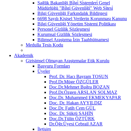
Sağlik Bakanliği Bi̇lgi̇ Si̇stemleri̇ Genel
Müdürlüğü "Bi̇lgi̇ Güvenli̇ği̇" Web Si̇tesi̇
Bilgi Güvenliği Farkındalık Bildirgesi
6698 Sayılı Kişisel Verilerin Korunması Kanunu
Bilgi Güvenliği Yönetim Sistemi Politikası
Personel Gizlilik Sözleşmesi
Kurumsal Gizlilik Sözleşmesi
Bilimsel Araştırma İzin Taahhütnamesi
Medulla Tesis Kodu
Akademik
Girişimsel Olmayan Araştırmalar Etik Kurulu
Başvuru Formları
Üyeler
Prof. Dr. Hacı Bayram TOSUN
Prof.Dr.Müge ÖZGÜLER
Doç.Dr.Mehmet Buğra BOZAN
Prof.Dr.Özgen ARSLAN SOLMAZ
Doç.Dr. Muhammed EKMEKYAPAR
Doç. Dr. Hakan AYYILDIZ
Doç.Dr. Fatih Cem GÜL
Doç. Dr. Şükrü ŞAHİN
Doç.Dr.Tülin ÖZTÜRK
Dr.Öğr.Üyesi Cebrail AZAR
İletişim