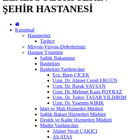
ŞEHİR HASTANESİ
Kurumsal
Hastanemiz
Tarihçe
Misyon-Vizyon-Değerlerimiz
Hastane Yönetimi
Sağlık Bakanımız
Başhekim
Başhekim Yardımcıları
Ecz. Barış ÇİÇEK
Uzm. Dr. Ahmet Cemil ERGÜN
Uzm. Dr. Burak YAVŞAN
Uzm. Dr. Mehmet Kaan POYRAZ
Uzm. Dr. Tuğçe TAŞAR YILDIRIM
Uzm. Dr. Yasemin KIRIK
İdari ve Mali Hizmetler Müdürü
Sağlık Bakım Hizmetleri Müdürü
Destek ve Kalite Hizmetleri Müdürü
Müdür Yardımcıları
Ahmet Vecdi ÇAKICI
Ali ATAŞ