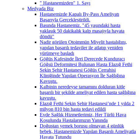
" Hastanemizden" 1. Sayı
Medyada Biz
Hastanemizde Kapalı By-Pass Ameliyatı
Başarıyla Gerçekleştirildi.
Basında Hastanemiz. "45 yaşındaki hasta
yaklaşık 50 dakikalık kalp masajıyla hayata
döndü"
Nadir görülen Otoimmün Miyelit hastalığını,
yapılan başarılı tedaviler ile atlatıp yeniden
yürümeye başladı
Göğüs Kafesinde İleri Derecede Kunduracı
Göğsü Deformitesi Bulunan Hasta Elazığ Fethi
Sekin Şehir Hastanesi Göğüs Cerrahisi
Kliniğinde Yapılan Operasyon İle Sağlığına
Kavuştu.
Kalbinin neredeyse tamamını dolduran kitle
başarılı bir şekilde ameliyat edilen hasta sağlığına
kavuştu.
Elazığ Fethi Sekin Şehir Hastanesi’nde 1 yılda 2
milyon 810 bin hasta tedavi edildi
Evde Sağlık Hizmetlerimiz, Her Türlü Hava
Koşulunda Hastalarımızın Yanında
Doğuştan yemek borusu olmayan 4 günlük
bebek, Hastanemizde Yapılan Başarılı Ameliyatla
Hayata Tutundu