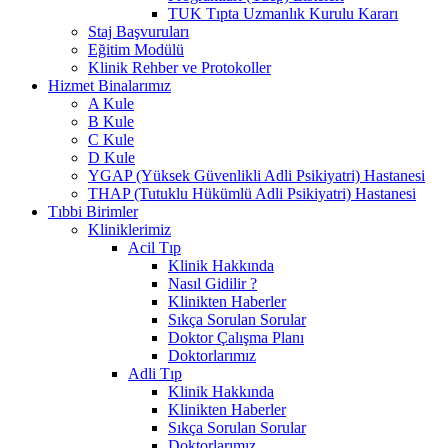
TUK Tıpta Uzmanlık Kurulu Kararı
Staj Başvuruları
Eğitim Modülü
Klinik Rehber ve Protokoller
Hizmet Binalarımız
A Kule
B Kule
C Kule
D Kule
YGAP (Yüksek Güvenlikli Adli Psikiyatri) Hastanesi
THAP (Tutuklu Hükümlü Adli Psikiyatri) Hastanesi
Tıbbi Birimler
Kliniklerimiz
Acil Tıp
Klinik Hakkında
Nasıl Gidilir ?
Klinikten Haberler
Sıkça Sorulan Sorular
Doktor Çalışma Planı
Doktorlarımız
Adli Tıp
Klinik Hakkında
Klinikten Haberler
Sıkça Sorulan Sorular
Doktorlarımız