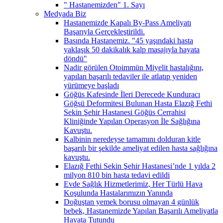
" Hastanemizden" 1. Sayı
Medyada Biz
Hastanemizde Kapalı By-Pass Ameliyatı
Başarıyla Gerçekleştirildi.
Basında Hastanemiz. "45 yaşındaki hasta
yaklaşık 50 dakikalık kalp masajıyla hayata
döndü"
Nadir görülen Otoimmün Miyelit hastalığını,
yapılan başarılı tedaviler ile atlatıp yeniden
yürümeye başladı
Göğüs Kafesinde İleri Derecede Kunduracı
Göğsü Deformitesi Bulunan Hasta Elazığ Fethi
Sekin Şehir Hastanesi Göğüs Cerrahisi
Kliniğinde Yapılan Operasyon İle Sağlığına
Kavuştu.
Kalbinin neredeyse tamamını dolduran kitle
başarılı bir şekilde ameliyat edilen hasta sağlığına
kavuştu.
Elazığ Fethi Sekin Şehir Hastanesi’nde 1 yılda 2
milyon 810 bin hasta tedavi edildi
Evde Sağlık Hizmetlerimiz, Her Türlü Hava
Koşulunda Hastalarımızın Yanında
Doğuştan yemek borusu olmayan 4 günlük
bebek, Hastanemizde Yapılan Başarılı Ameliyatla
Hayata Tutundu