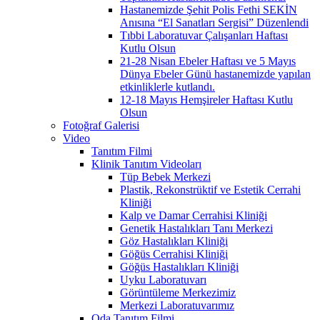
Hastanemizde Şehit Polis Fethi SEKİN
Anısına “El Sanatları Sergisi” Düzenlendi
Tıbbi Laboratuvar Çalışanları Haftası
Kutlu Olsun
21-28 Nisan Ebeler Haftası ve 5 Mayıs
Dünya Ebeler Günü hastanemizde yapılan
etkinliklerle kutlandı.
12-18 Mayıs Hemşireler Haftası Kutlu
Olsun
Fotoğraf Galerisi
Video
Tanıtım Filmi
Klinik Tanıtım Videoları
Tüp Bebek Merkezi
Plastik, Rekonstrüktif ve Estetik Cerrahi
Kliniği
Kalp ve Damar Cerrahisi Kliniği
Genetik Hastalıkları Tanı Merkezi
Göz Hastalıkları Kliniği
Göğüs Cerrahisi Kliniği
Göğüs Hastalıkları Kliniği
Uyku Laboratuvarı
Görüntüleme Merkezimiz
Merkezi Laboratuvarımız
Oda Tanıtım Filmi