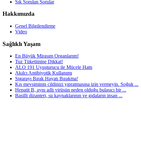
Sık Sorulan Sorular
Hakkımızda
Genel Bilgilendirme
Video
Sağlıklı Yaşam
En Büyük Mirasım Organlarım!
Tuz Tüketimine Dikkat!
ALO 191 Uyuşturucu ile Mücele Hattı
Akılcı Antibiyotik Kullanımı
Sigarayı Bırak Hayatı Bırakma!
Kış mevsiminin cildinizi yıpratmasına izin vermeyin. Soğuk ...
Hepatit B, aynı adlı virüsün neden olduğu bulaşıcı bir ...
Basilli dizanteri, su kaynaklarının ve gıdaların insan ...