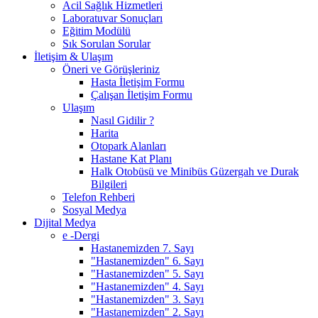
Acil Sağlık Hizmetleri
Laboratuvar Sonuçları
Eğitim Modülü
Sık Sorulan Sorular
İletişim & Ulaşım
Öneri ve Görüşleriniz
Hasta İletişim Formu
Çalışan İletişim Formu
Ulaşım
Nasıl Gidilir ?
Harita
Otopark Alanları
Hastane Kat Planı
Halk Otobüsü ve Minibüs Güzergah ve Durak
Bilgileri
Telefon Rehberi
Sosyal Medya
Dijital Medya
e -Dergi
Hastanemizden 7. Sayı
"Hastanemizden" 6. Sayı
"Hastanemizden" 5. Sayı
"Hastanemizden" 4. Sayı
"Hastanemizden" 3. Sayı
"Hastanemizden" 2. Sayı