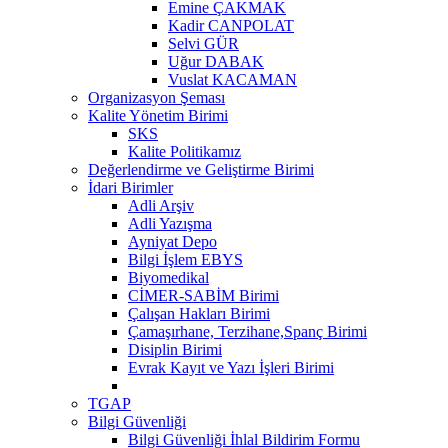
Emine ÇAKMAK
Kadir CANPOLAT
Selvi GÜR
Uğur DABAK
Vuslat KACAMAN
Organizasyon Şeması
Kalite Yönetim Birimi
SKS
Kalite Politikamız
Değerlendirme ve Geliştirme Birimi
İdari Birimler
Adli Arşiv
Adli Yazışma
Ayniyat Depo
Bilgi İşlem EBYS
Biyomedikal
CİMER-SABİM Birimi
Çalışan Hakları Birimi
Çamaşırhane, Terzihane,Spanç Birimi
Disiplin Birimi
Evrak Kayıt ve Yazı İşleri Birimi
TGAP
Bilgi Güvenliği
Bilgi Güvenliği İhlal Bildirim Formu