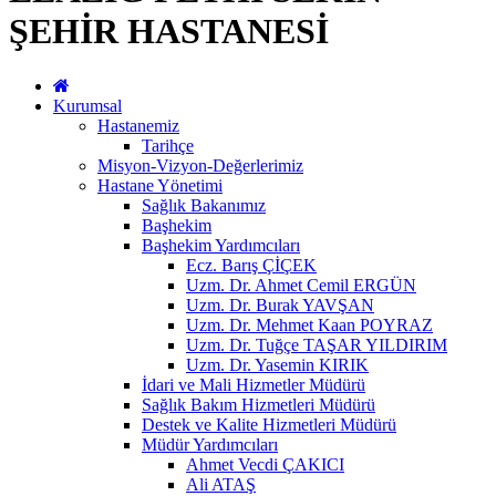
ŞEHİR HASTANESİ
Kurumsal
Hastanemiz
Tarihçe
Misyon-Vizyon-Değerlerimiz
Hastane Yönetimi
Sağlık Bakanımız
Başhekim
Başhekim Yardımcıları
Ecz. Barış ÇİÇEK
Uzm. Dr. Ahmet Cemil ERGÜN
Uzm. Dr. Burak YAVŞAN
Uzm. Dr. Mehmet Kaan POYRAZ
Uzm. Dr. Tuğçe TAŞAR YILDIRIM
Uzm. Dr. Yasemin KIRIK
İdari ve Mali Hizmetler Müdürü
Sağlık Bakım Hizmetleri Müdürü
Destek ve Kalite Hizmetleri Müdürü
Müdür Yardımcıları
Ahmet Vecdi ÇAKICI
Ali ATAŞ