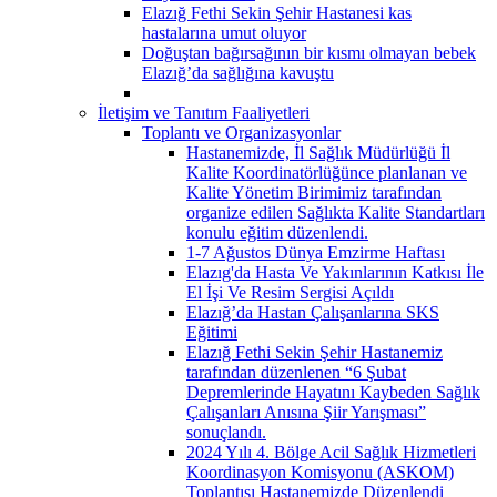
Elazığ Fethi Sekin Şehir Hastanesi kas
hastalarına umut oluyor
Doğuştan bağırsağının bir kısmı olmayan bebek
Elazığ’da sağlığına kavuştu
İletişim ve Tanıtım Faaliyetleri
Toplantı ve Organizasyonlar
Hastanemizde, İl Sağlık Müdürlüğü İl
Kalite Koordinatörlüğünce planlanan ve
Kalite Yönetim Birimimiz tarafından
organize edilen Sağlıkta Kalite Standartları
konulu eğitim düzenlendi.
1-7 Ağustos Dünya Emzirme Haftası
Elazıg'da Hasta Ve Yakınlarının Katkısı İle
El İşi Ve Resim Sergisi Açıldı
Elazığ’da Hastan Çalışanlarına SKS
Eğitimi
Elazığ Fethi Sekin Şehir Hastanemiz
tarafından düzenlenen “6 Şubat
Depremlerinde Hayatını Kaybeden Sağlık
Çalışanları Anısına Şiir Yarışması”
sonuçlandı.
2024 Yılı 4. Bölge Acil Sağlık Hizmetleri
Koordinasyon Komisyonu (ASKOM)
Toplantısı Hastanemizde Düzenlendi