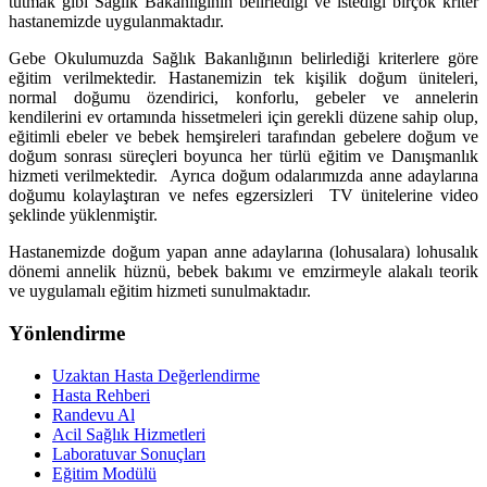
tutmak gibi Sağlık Bakanlığının belirlediği ve istediği birçok kriter
hastanemizde uygulanmaktadır.
Gebe Okulumuzda Sağlık Bakanlığının belirlediği kriterlere göre
eğitim verilmektedir. Hastanemizin tek kişilik doğum üniteleri,
normal doğumu özendirici, konforlu, gebeler ve annelerin
kendilerini ev ortamında hissetmeleri için gerekli düzene sahip olup,
eğitimli ebeler ve bebek hemşireleri tarafından gebelere doğum ve
doğum sonrası süreçleri boyunca her türlü eğitim ve Danışmanlık
hizmeti verilmektedir. Ayrıca doğum odalarımızda anne adaylarına
doğumu kolaylaştıran ve nefes egzersizleri TV ünitelerine video
şeklinde yüklenmiştir.
Hastanemizde doğum yapan anne adaylarına (lohusalara) lohusalık
dönemi annelik hüznü, bebek bakımı ve emzirmeyle alakalı teorik
ve uygulamalı eğitim hizmeti sunulmaktadır.
Yönlendirme
Uzaktan Hasta Değerlendirme
Hasta Rehberi
Randevu Al
Acil Sağlık Hizmetleri
Laboratuvar Sonuçları
Eğitim Modülü