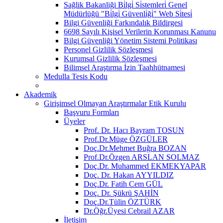
Sağlik Bakanliği Bi̇lgi̇ Si̇stemleri̇ Genel
Müdürlüğü "Bi̇lgi̇ Güvenli̇ği̇" Web Si̇tesi̇
Bilgi Güvenliği Farkındalık Bildirgesi
6698 Sayılı Kişisel Verilerin Korunması Kanunu
Bilgi Güvenliği Yönetim Sistemi Politikası
Personel Gizlilik Sözleşmesi
Kurumsal Gizlilik Sözleşmesi
Bilimsel Araştırma İzin Taahhütnamesi
Medulla Tesis Kodu
Akademik
Girişimsel Olmayan Araştırmalar Etik Kurulu
Başvuru Formları
Üyeler
Prof. Dr. Hacı Bayram TOSUN
Prof.Dr.Müge ÖZGÜLER
Doç.Dr.Mehmet Buğra BOZAN
Prof.Dr.Özgen ARSLAN SOLMAZ
Doç.Dr. Muhammed EKMEKYAPAR
Doç. Dr. Hakan AYYILDIZ
Doç.Dr. Fatih Cem GÜL
Doç. Dr. Şükrü ŞAHİN
Doç.Dr.Tülin ÖZTÜRK
Dr.Öğr.Üyesi Cebrail AZAR
İletişim