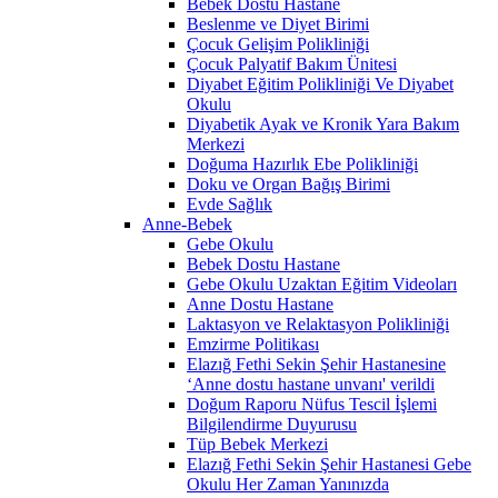
Bebek Dostu Hastane
Beslenme ve Diyet Birimi
Çocuk Gelişim Polikliniği
Çocuk Palyatif Bakım Ünitesi
Diyabet Eğitim Polikliniği Ve Diyabet
Okulu
Diyabetik Ayak ve Kronik Yara Bakım
Merkezi
Doğuma Hazırlık Ebe Polikliniği
Doku ve Organ Bağış Birimi
Evde Sağlık
Anne-Bebek
Gebe Okulu
Bebek Dostu Hastane
Gebe Okulu Uzaktan Eğitim Videoları
Anne Dostu Hastane
Laktasyon ve Relaktasyon Polikliniği
Emzirme Politikası
Elazığ Fethi Sekin Şehir Hastanesine
‘Anne dostu hastane unvanı' verildi
Doğum Raporu Nüfus Tescil İşlemi
Bilgilendirme Duyurusu
Tüp Bebek Merkezi
Elazığ Fethi Sekin Şehir Hastanesi Gebe
Okulu Her Zaman Yanınızda