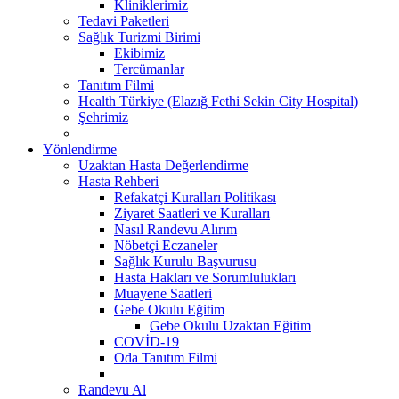
Kliniklerimiz
Tedavi Paketleri
Sağlık Turizmi Birimi
Ekibimiz
Tercümanlar
Tanıtım Filmi
Health Türkiye (Elazığ Fethi Sekin City Hospital)
Şehrimiz
Yönlendirme
Uzaktan Hasta Değerlendirme
Hasta Rehberi
Refakatçi Kuralları Politikası
Ziyaret Saatleri ve Kuralları
Nasıl Randevu Alırım
Nöbetçi Eczaneler
Sağlık Kurulu Başvurusu
Hasta Hakları ve Sorumlulukları
Muayene Saatleri
Gebe Okulu Eğitim
Gebe Okulu Uzaktan Eğitim
COVİD-19
Oda Tanıtım Filmi
Randevu Al