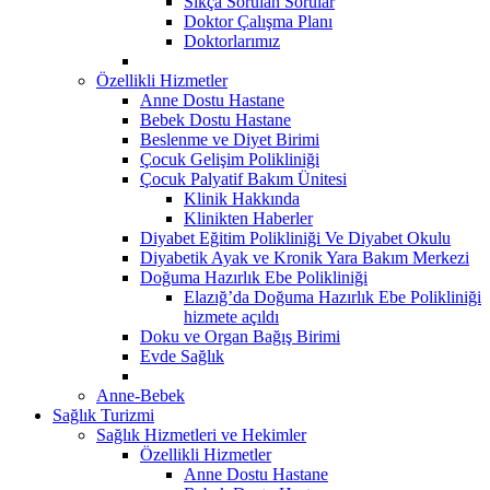
Sıkça Sorulan Sorular
Doktor Çalışma Planı
Doktorlarımız
Özellikli Hizmetler
Anne Dostu Hastane
Bebek Dostu Hastane
Beslenme ve Diyet Birimi
Çocuk Gelişim Polikliniği
Çocuk Palyatif Bakım Ünitesi
Klinik Hakkında
Klinikten Haberler
Diyabet Eğitim Polikliniği Ve Diyabet Okulu
Diyabetik Ayak ve Kronik Yara Bakım Merkezi
Doğuma Hazırlık Ebe Polikliniği
Elazığ’da Doğuma Hazırlık Ebe Polikliniği
hizmete açıldı
Doku ve Organ Bağış Birimi
Evde Sağlık
Anne-Bebek
Sağlık Turizmi
Sağlık Hizmetleri ve Hekimler
Özellikli Hizmetler
Anne Dostu Hastane