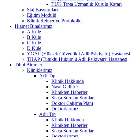
TUK Tıpta Uzmanlık Kurulu Kararı
Staj Başvuruları
Eğitim Modülü
Klinik Rehber ve Protokoller
Hizmet Binalarımız
A Kule
B Kule
C Kule
D Kule
YGAP (Yüksek Güvenlikli Adli Psikiyatri) Hastanesi
THAP (Tutuklu Hükümlü Adli Psikiyatri) Hastanesi
Tıbbi Birimler
Kliniklerimiz
Acil Tıp
Klinik Hakkında
Nasıl Gidilir ?
Klinikten Haberler
Sıkça Sorulan Sorular
Doktor Çalışma Planı
Doktorlarımız
Adli Tıp
Klinik Hakkında
Klinikten Haberler
Sıkça Sorulan Sorular
Doktorlarımız