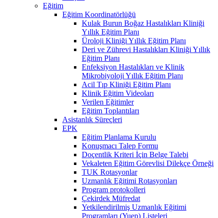
Eğitim
Eğitim Koordinatörlüğü
Kulak Burun Boğaz Hastalıkları Kliniği
Yıllık Eğitim Planı
Üroloji Kliniği Yıllık Eğitim Planı
Deri ve Zührevi Hastalıkları Kliniği Yıllık
Eğitim Planı
Enfeksiyon Hastalıkları ve Klinik
Mikrobiyoloji Yıllık Eğitim Planı
Acil Tıp Kliniği Eğitim Planı
Klinik Eğitim Videoları
Verilen Eğitimler
Eğitim Toplantıları
Asistanlık Süreçleri
EPK
Eğitim Planlama Kurulu
Konuşmacı Talep Formu
Doçentlik Kriteri İçin Belge Talebi
Vekaleten Eğitim Görevlisi Dilekçe Örneği
TUK Rotasyonlar
Uzmanlık Eğitimi Rotasyonları
Program protokolleri
Çekirdek Müfredat
Yetkilendirilmiş Uzmanlık Eğitimi
Programları (Yuep) Listeleri