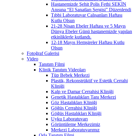
Hastanemizde Şehit Polis Fethi SEKİN
Anısına “El Sanatları Sergisi” Düzenlendi
Tıbbi Laboratuvar Çalışanları Haftası
Kutlu Olsun
21-28 Nisan Ebeler Haftası ve 5 Mayıs
Dünya Ebeler Günü hastanemizde yapılan
etkinliklerle kutlandı.
12-18 Mayıs Hemşireler Haftası Kutlu
Olsun
Fotoğraf Galerisi
Video
Tanıtım Filmi
Klinik Tanıtım Videoları
Tüp Bebek Merkezi
Plastik, Rekonstrüktif ve Estetik Cerrahi
Kliniği
Kalp ve Damar Cerrahisi Kliniği
Genetik Hastalıkları Tanı Merkezi
Göz Hastalıkları Kliniği
Göğüs Cerrahisi Kliniği
Göğüs Hastalıkları Kliniği
Uyku Laboratuvarı
Görüntüleme Merkezimiz
Merkezi Laboratuvarımız
Oda Tanıtım Filmi