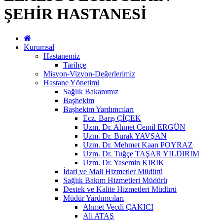
ŞEHİR HASTANESİ
Kurumsal
Hastanemiz
Tarihçe
Misyon-Vizyon-Değerlerimiz
Hastane Yönetimi
Sağlık Bakanımız
Başhekim
Başhekim Yardımcıları
Ecz. Barış ÇİÇEK
Uzm. Dr. Ahmet Cemil ERGÜN
Uzm. Dr. Burak YAVŞAN
Uzm. Dr. Mehmet Kaan POYRAZ
Uzm. Dr. Tuğçe TAŞAR YILDIRIM
Uzm. Dr. Yasemin KIRIK
İdari ve Mali Hizmetler Müdürü
Sağlık Bakım Hizmetleri Müdürü
Destek ve Kalite Hizmetleri Müdürü
Müdür Yardımcıları
Ahmet Vecdi ÇAKICI
Ali ATAŞ