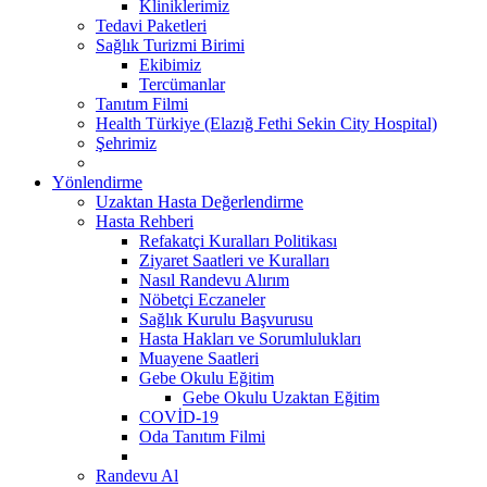
Kliniklerimiz
Tedavi Paketleri
Sağlık Turizmi Birimi
Ekibimiz
Tercümanlar
Tanıtım Filmi
Health Türkiye (Elazığ Fethi Sekin City Hospital)
Şehrimiz
Yönlendirme
Uzaktan Hasta Değerlendirme
Hasta Rehberi
Refakatçi Kuralları Politikası
Ziyaret Saatleri ve Kuralları
Nasıl Randevu Alırım
Nöbetçi Eczaneler
Sağlık Kurulu Başvurusu
Hasta Hakları ve Sorumlulukları
Muayene Saatleri
Gebe Okulu Eğitim
Gebe Okulu Uzaktan Eğitim
COVİD-19
Oda Tanıtım Filmi
Randevu Al