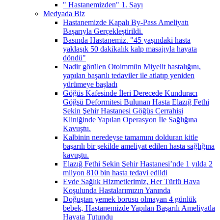
" Hastanemizden" 1. Sayı
Medyada Biz
Hastanemizde Kapalı By-Pass Ameliyatı
Başarıyla Gerçekleştirildi.
Basında Hastanemiz. "45 yaşındaki hasta
yaklaşık 50 dakikalık kalp masajıyla hayata
döndü"
Nadir görülen Otoimmün Miyelit hastalığını,
yapılan başarılı tedaviler ile atlatıp yeniden
yürümeye başladı
Göğüs Kafesinde İleri Derecede Kunduracı
Göğsü Deformitesi Bulunan Hasta Elazığ Fethi
Sekin Şehir Hastanesi Göğüs Cerrahisi
Kliniğinde Yapılan Operasyon İle Sağlığına
Kavuştu.
Kalbinin neredeyse tamamını dolduran kitle
başarılı bir şekilde ameliyat edilen hasta sağlığına
kavuştu.
Elazığ Fethi Sekin Şehir Hastanesi’nde 1 yılda 2
milyon 810 bin hasta tedavi edildi
Evde Sağlık Hizmetlerimiz, Her Türlü Hava
Koşulunda Hastalarımızın Yanında
Doğuştan yemek borusu olmayan 4 günlük
bebek, Hastanemizde Yapılan Başarılı Ameliyatla
Hayata Tutundu