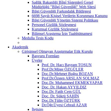
Sağlik Bakanliği Bi̇lgi̇ Si̇stemleri̇ Genel
Müdürlüğü "Bi̇lgi̇ Güvenli̇ği̇" Web Si̇tesi̇
Bilgi Güvenliği Farkındalık Bildirgesi
6698 Sayılı Kişisel Verilerin Korunması Kanunu
Bilgi Güvenliği Yönetim Sistemi Politikası
Personel Gizlilik Sözleşmesi
Kurumsal Gizlilik Sözleşmesi
Bilimsel Araştırma İzin Taahhütnamesi
Medulla Tesis Kodu
Akademik
Girişimsel Olmayan Araştırmalar Etik Kurulu
Başvuru Formları
Üyeler
Prof. Dr. Hacı Bayram TOSUN
Prof.Dr.Müge ÖZGÜLER
Doç.Dr.Mehmet Buğra BOZAN
Prof.Dr.Özgen ARSLAN SOLMAZ
Doç.Dr. Muhammed EKMEKYAPAR
Doç. Dr. Hakan AYYILDIZ
Doç.Dr. Fatih Cem GÜL
Doç. Dr. Şükrü ŞAHİN
Doç.Dr.Tülin ÖZTÜRK
Dr.Öğr.Üyesi Cebrail AZAR
İletişim