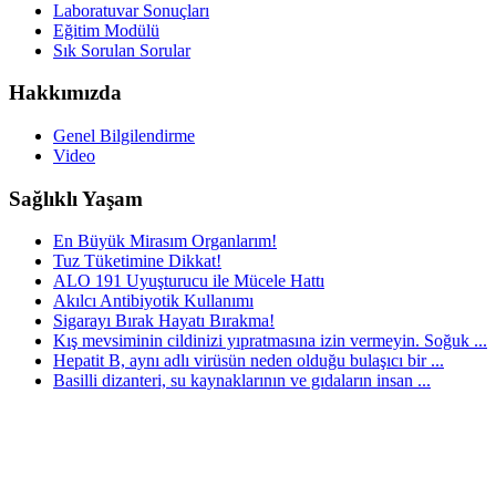
Laboratuvar Sonuçları
Eğitim Modülü
Sık Sorulan Sorular
Hakkımızda
Genel Bilgilendirme
Video
Sağlıklı Yaşam
En Büyük Mirasım Organlarım!
Tuz Tüketimine Dikkat!
ALO 191 Uyuşturucu ile Mücele Hattı
Akılcı Antibiyotik Kullanımı
Sigarayı Bırak Hayatı Bırakma!
Kış mevsiminin cildinizi yıpratmasına izin vermeyin. Soğuk ...
Hepatit B, aynı adlı virüsün neden olduğu bulaşıcı bir ...
Basilli dizanteri, su kaynaklarının ve gıdaların insan ...