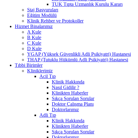
TUK Tıpta Uzmanlık Kurulu Kararı
Staj Başvuruları
Eğitim Modülü
Klinik Rehber ve Protokoller
Hizmet Binalarımız
A Kule
B Kule
C Kule
D Kule
YGAP (Yüksek Güvenlikli Adli Psikiyatri) Hastanesi
THAP (Tutuklu Hükümlü Adli Psikiyatri) Hastanesi
Tıbbi Birimler
Kliniklerimiz
Acil Tıp
Klinik Hakkında
Nasıl Gidilir ?
Klinikten Haberler
Sıkça Sorulan Sorular
Doktor Çalışma Planı
Doktorlarımız
Adli Tıp
Klinik Hakkında
Klinikten Haberler
Sıkça Sorulan Sorular
Doktorlarımız