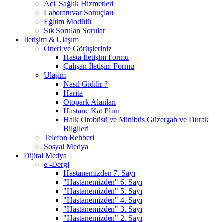
Acil Sağlık Hizmetleri
Laboratuvar Sonuçları
Eğitim Modülü
Sık Sorulan Sorular
İletişim & Ulaşım
Öneri ve Görüşleriniz
Hasta İletişim Formu
Çalışan İletişim Formu
Ulaşım
Nasıl Gidilir ?
Harita
Otopark Alanları
Hastane Kat Planı
Halk Otobüsü ve Minibüs Güzergah ve Durak
Bilgileri
Telefon Rehberi
Sosyal Medya
Dijital Medya
e -Dergi
Hastanemizden 7. Sayı
"Hastanemizden" 6. Sayı
"Hastanemizden" 5. Sayı
"Hastanemizden" 4. Sayı
"Hastanemizden" 3. Sayı
"Hastanemizden" 2. Sayı