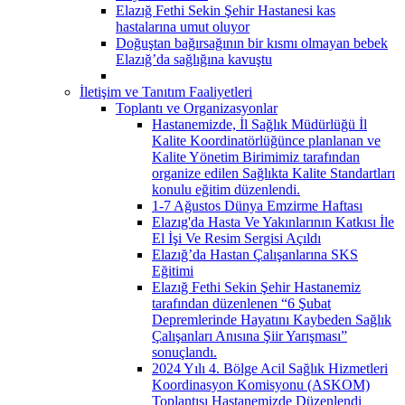
Elazığ Fethi Sekin Şehir Hastanesi kas
hastalarına umut oluyor
Doğuştan bağırsağının bir kısmı olmayan bebek
Elazığ’da sağlığına kavuştu
İletişim ve Tanıtım Faaliyetleri
Toplantı ve Organizasyonlar
Hastanemizde, İl Sağlık Müdürlüğü İl
Kalite Koordinatörlüğünce planlanan ve
Kalite Yönetim Birimimiz tarafından
organize edilen Sağlıkta Kalite Standartları
konulu eğitim düzenlendi.
1-7 Ağustos Dünya Emzirme Haftası
Elazıg'da Hasta Ve Yakınlarının Katkısı İle
El İşi Ve Resim Sergisi Açıldı
Elazığ’da Hastan Çalışanlarına SKS
Eğitimi
Elazığ Fethi Sekin Şehir Hastanemiz
tarafından düzenlenen “6 Şubat
Depremlerinde Hayatını Kaybeden Sağlık
Çalışanları Anısına Şiir Yarışması”
sonuçlandı.
2024 Yılı 4. Bölge Acil Sağlık Hizmetleri
Koordinasyon Komisyonu (ASKOM)
Toplantısı Hastanemizde Düzenlendi