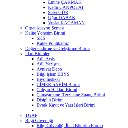
Emine ÇAKMAK
Kadir CANPOLAT
Selvi GÜR
Uğur DABAK
Vuslat KACAMAN
Organizasyon Şeması
Kalite Yönetim Birimi
SKS
Kalite Politikamız
Değerlendirme ve Geliştirme Birimi
İdari Birimler
Adli Arşiv
Adli Yazışma
Ayniyat Depo
Bilgi İşlem EBYS
Biyomedikal
CİMER-SABİM Birimi
Çalışan Hakları Birimi
Çamaşırhane, Terzihane,Spanç Birimi
Disiplin Birimi
Evrak Kayıt ve Yazı İşleri Birimi
TGAP
Bilgi Güvenliği
Bilgi Güvenliği İhlal Bildirim Formu