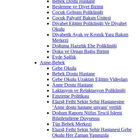
Bebek Dostu Hastane
Beslenme ve Diyet Birimi
Çocuk Gelişim Polikliniği
Çocuk Palyatif Bakım Ünitesi
Diyabet Eğitim Polikliniği Ve Diyabet
Okulu
Diyabetik Ayak ve Kronik Yara Bakım
Merkezi
Doğuma Hazırlık Ebe Polikliniği
Doku ve Organ Bağış Birimi
Evde Sağlık
Anne-Bebek
Gebe Okulu
Bebek Dostu Hastane
Gebe Okulu Uzaktan Eğitim Videoları
Anne Dostu Hastane
Laktasyon ve Relaktasyon Polikliniği
Emzirme Politikası
Elazığ Fethi Sekin Şehir Hastanesine
‘Anne dostu hastane unvanı' verildi
Doğum Raporu Nüfus Tescil İşlemi
Bilgilendirme Duyurusu
Tüp Bebek Merkezi
Elazığ Fethi Sekin Şehir Hastanesi Gebe
Okulu Her Zaman Yanınızda