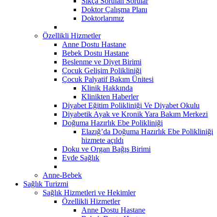
Sıkça Sorulan Sorular
Doktor Çalışma Planı
Doktorlarımız
Özellikli Hizmetler
Anne Dostu Hastane
Bebek Dostu Hastane
Beslenme ve Diyet Birimi
Çocuk Gelişim Polikliniği
Çocuk Palyatif Bakım Ünitesi
Klinik Hakkında
Klinikten Haberler
Diyabet Eğitim Polikliniği Ve Diyabet Okulu
Diyabetik Ayak ve Kronik Yara Bakım Merkezi
Doğuma Hazırlık Ebe Polikliniği
Elazığ’da Doğuma Hazırlık Ebe Polikliniği
hizmete açıldı
Doku ve Organ Bağış Birimi
Evde Sağlık
Anne-Bebek
Sağlık Turizmi
Sağlık Hizmetleri ve Hekimler
Özellikli Hizmetler
Anne Dostu Hastane