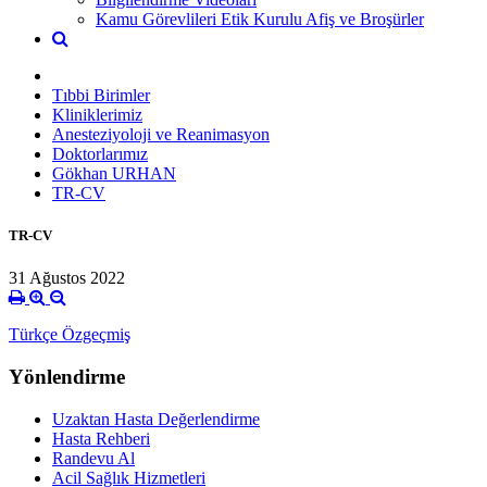
Kamu Görevlileri Etik Kurulu Afiş ve Broşürler
Tıbbi Birimler
Kliniklerimiz
Anesteziyoloji ve Reanimasyon
Doktorlarımız
Gökhan URHAN
TR-CV
TR-CV
31 Ağustos 2022
Türkçe Özgeçmiş
Yönlendirme
Uzaktan Hasta Değerlendirme
Hasta Rehberi
Randevu Al
Acil Sağlık Hizmetleri