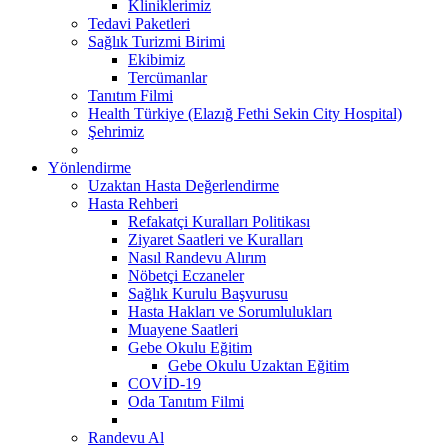
Kliniklerimiz
Tedavi Paketleri
Sağlık Turizmi Birimi
Ekibimiz
Tercümanlar
Tanıtım Filmi
Health Türkiye (Elazığ Fethi Sekin City Hospital)
Şehrimiz
Yönlendirme
Uzaktan Hasta Değerlendirme
Hasta Rehberi
Refakatçi Kuralları Politikası
Ziyaret Saatleri ve Kuralları
Nasıl Randevu Alırım
Nöbetçi Eczaneler
Sağlık Kurulu Başvurusu
Hasta Hakları ve Sorumlulukları
Muayene Saatleri
Gebe Okulu Eğitim
Gebe Okulu Uzaktan Eğitim
COVİD-19
Oda Tanıtım Filmi
Randevu Al