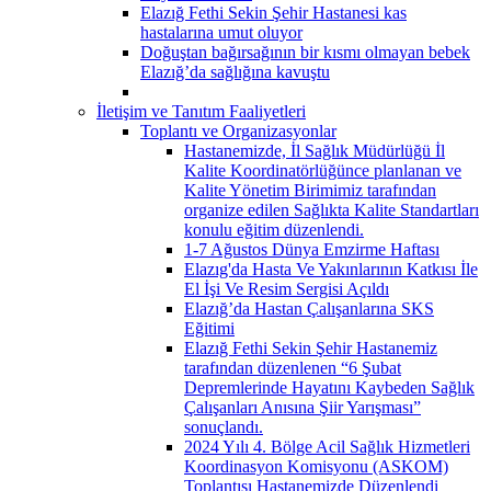
Elazığ Fethi Sekin Şehir Hastanesi kas
hastalarına umut oluyor
Doğuştan bağırsağının bir kısmı olmayan bebek
Elazığ’da sağlığına kavuştu
İletişim ve Tanıtım Faaliyetleri
Toplantı ve Organizasyonlar
Hastanemizde, İl Sağlık Müdürlüğü İl
Kalite Koordinatörlüğünce planlanan ve
Kalite Yönetim Birimimiz tarafından
organize edilen Sağlıkta Kalite Standartları
konulu eğitim düzenlendi.
1-7 Ağustos Dünya Emzirme Haftası
Elazıg'da Hasta Ve Yakınlarının Katkısı İle
El İşi Ve Resim Sergisi Açıldı
Elazığ’da Hastan Çalışanlarına SKS
Eğitimi
Elazığ Fethi Sekin Şehir Hastanemiz
tarafından düzenlenen “6 Şubat
Depremlerinde Hayatını Kaybeden Sağlık
Çalışanları Anısına Şiir Yarışması”
sonuçlandı.
2024 Yılı 4. Bölge Acil Sağlık Hizmetleri
Koordinasyon Komisyonu (ASKOM)
Toplantısı Hastanemizde Düzenlendi