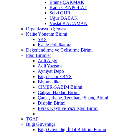
Emine ÇAKMAK
Kadir CANPOLAT
Selvi GÜR
Uğur DABAK
Vuslat KACAMAN
Organizasyon Şeması
Kalite Yönetim Birimi
SKS
Kalite Politikamız
Değerlendirme ve Geliştirme Birimi
İdari Birimler
Adli Arşiv
Adli Yazışma
Ayniyat Depo
Bilgi İşlem EBYS
Biyomedikal
CİMER-SABİM Birimi
Çalışan Hakları Birimi
Çamaşırhane, Terzihane,Spanç Birimi
Disiplin Birimi
Evrak Kayıt ve Yazı İşleri Birimi
TGAP
Bilgi Güvenliği
Bilgi Güvenliği İhlal Bildirim Formu