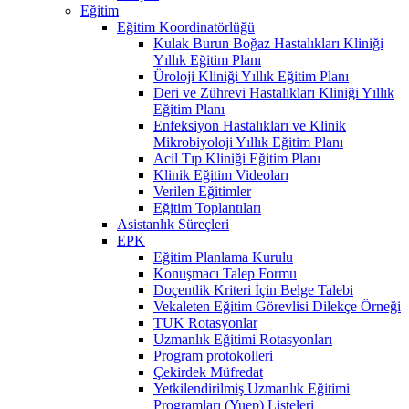
Eğitim
Eğitim Koordinatörlüğü
Kulak Burun Boğaz Hastalıkları Kliniği
Yıllık Eğitim Planı
Üroloji Kliniği Yıllık Eğitim Planı
Deri ve Zührevi Hastalıkları Kliniği Yıllık
Eğitim Planı
Enfeksiyon Hastalıkları ve Klinik
Mikrobiyoloji Yıllık Eğitim Planı
Acil Tıp Kliniği Eğitim Planı
Klinik Eğitim Videoları
Verilen Eğitimler
Eğitim Toplantıları
Asistanlık Süreçleri
EPK
Eğitim Planlama Kurulu
Konuşmacı Talep Formu
Doçentlik Kriteri İçin Belge Talebi
Vekaleten Eğitim Görevlisi Dilekçe Örneği
TUK Rotasyonlar
Uzmanlık Eğitimi Rotasyonları
Program protokolleri
Çekirdek Müfredat
Yetkilendirilmiş Uzmanlık Eğitimi
Programları (Yuep) Listeleri