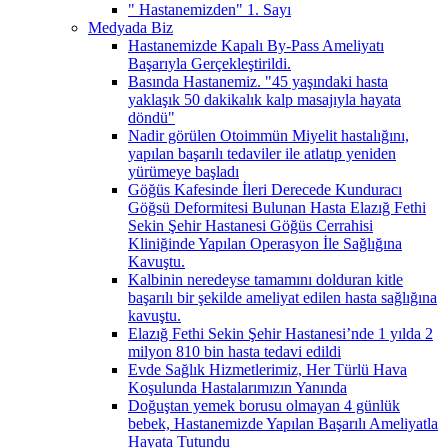
" Hastanemizden" 1. Sayı
Medyada Biz
Hastanemizde Kapalı By-Pass Ameliyatı
Başarıyla Gerçekleştirildi.
Basında Hastanemiz. "45 yaşındaki hasta
yaklaşık 50 dakikalık kalp masajıyla hayata
döndü"
Nadir görülen Otoimmün Miyelit hastalığını,
yapılan başarılı tedaviler ile atlatıp yeniden
yürümeye başladı
Göğüs Kafesinde İleri Derecede Kunduracı
Göğsü Deformitesi Bulunan Hasta Elazığ Fethi
Sekin Şehir Hastanesi Göğüs Cerrahisi
Kliniğinde Yapılan Operasyon İle Sağlığına
Kavuştu.
Kalbinin neredeyse tamamını dolduran kitle
başarılı bir şekilde ameliyat edilen hasta sağlığına
kavuştu.
Elazığ Fethi Sekin Şehir Hastanesi’nde 1 yılda 2
milyon 810 bin hasta tedavi edildi
Evde Sağlık Hizmetlerimiz, Her Türlü Hava
Koşulunda Hastalarımızın Yanında
Doğuştan yemek borusu olmayan 4 günlük
bebek, Hastanemizde Yapılan Başarılı Ameliyatla
Hayata Tutundu