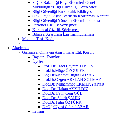
Sağlik Bakanliği Bi̇lgi̇ Si̇stemleri̇ Genel
Müdürlüğü "Bi̇lgi̇ Güvenli̇ği̇" Web Si̇tesi̇
Bilgi Güvenliği Farkındalık Bildirgesi
6698 Sayılı Kişisel Verilerin Korunması Kanunu
Bilgi Güvenliği Yönetim Sistemi Politikası
Personel Gizlilik Sözleşmesi
Kurumsal Gizlilik Sözleşmesi
Bilimsel Araştırma İzin Taahhütnamesi
Medulla Tesis Kodu
Akademik
Girişimsel Olmayan Araştırmalar Etik Kurulu
Başvuru Formları
Üyeler
Prof. Dr. Hacı Bayram TOSUN
Prof.Dr.Müge ÖZGÜLER
Doç.Dr.Mehmet Buğra BOZAN
Prof.Dr.Özgen ARSLAN SOLMAZ
Doç.Dr. Muhammed EKMEKYAPAR
Doç. Dr. Hakan AYYILDIZ
Doç.Dr. Fatih Cem GÜL
Doç. Dr. Şükrü ŞAHİN
Doç.Dr.Tülin ÖZTÜRK
Dr.Öğr.Üyesi Cebrail AZAR
İletişim