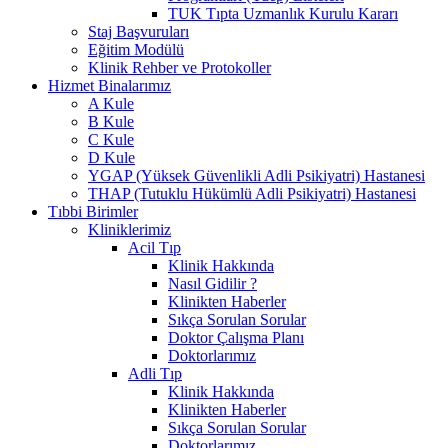
TUK Tıpta Uzmanlık Kurulu Kararı
Staj Başvuruları
Eğitim Modülü
Klinik Rehber ve Protokoller
Hizmet Binalarımız
A Kule
B Kule
C Kule
D Kule
YGAP (Yüksek Güvenlikli Adli Psikiyatri) Hastanesi
THAP (Tutuklu Hükümlü Adli Psikiyatri) Hastanesi
Tıbbi Birimler
Kliniklerimiz
Acil Tıp
Klinik Hakkında
Nasıl Gidilir ?
Klinikten Haberler
Sıkça Sorulan Sorular
Doktor Çalışma Planı
Doktorlarımız
Adli Tıp
Klinik Hakkında
Klinikten Haberler
Sıkça Sorulan Sorular
Doktorlarımız