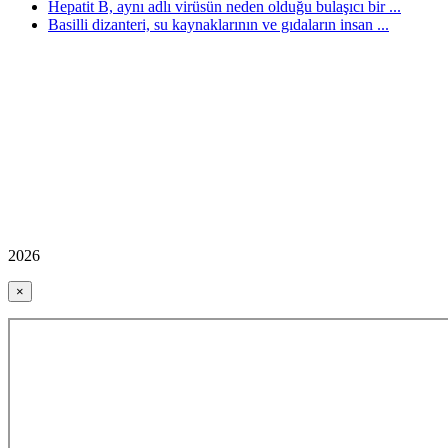
Hepatit B, aynı adlı virüsün neden olduğu bulaşıcı bir ...
Basilli dizanteri, su kaynaklarının ve gıdaların insan ...
2026
×