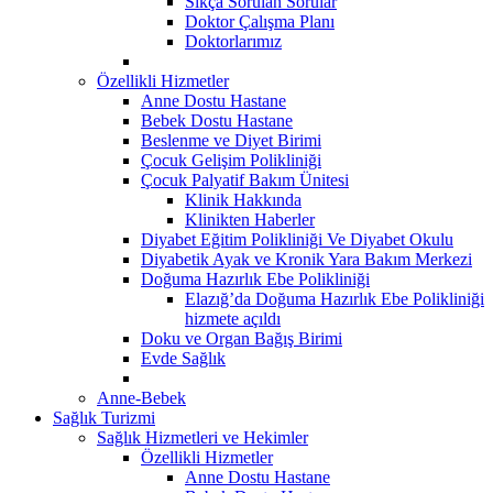
Sıkça Sorulan Sorular
Doktor Çalışma Planı
Doktorlarımız
Özellikli Hizmetler
Anne Dostu Hastane
Bebek Dostu Hastane
Beslenme ve Diyet Birimi
Çocuk Gelişim Polikliniği
Çocuk Palyatif Bakım Ünitesi
Klinik Hakkında
Klinikten Haberler
Diyabet Eğitim Polikliniği Ve Diyabet Okulu
Diyabetik Ayak ve Kronik Yara Bakım Merkezi
Doğuma Hazırlık Ebe Polikliniği
Elazığ’da Doğuma Hazırlık Ebe Polikliniği
hizmete açıldı
Doku ve Organ Bağış Birimi
Evde Sağlık
Anne-Bebek
Sağlık Turizmi
Sağlık Hizmetleri ve Hekimler
Özellikli Hizmetler
Anne Dostu Hastane