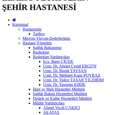
ŞEHİR HASTANESİ
Kurumsal
Hastanemiz
Tarihçe
Misyon-Vizyon-Değerlerimiz
Hastane Yönetimi
Sağlık Bakanımız
Başhekim
Başhekim Yardımcıları
Ecz. Barış ÇİÇEK
Uzm. Dr. Ahmet Cemil ERGÜN
Uzm. Dr. Burak YAVŞAN
Uzm. Dr. Mehmet Kaan POYRAZ
Uzm. Dr. Tuğçe TAŞAR YILDIRIM
Uzm. Dr. Yasemin KIRIK
İdari ve Mali Hizmetler Müdürü
Sağlık Bakım Hizmetleri Müdürü
Destek ve Kalite Hizmetleri Müdürü
Müdür Yardımcıları
Ahmet Vecdi ÇAKICI
Ali ATAŞ