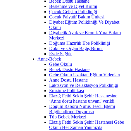
Bebek Dostu Hastane
Beslenme ve Diyet Birimi
Çocuk Gelişim Polikliniği
Çocuk Palyatif Bakım Ünitesi
Diyabet Eğitim Polikliniği Ve Diyabet
Okulu
Diyabetik Ayak ve Kronik Yara Bakım
Merkezi
Doğuma Hazırlık Ebe Polikliniği
Doku ve Organ Bağış Birimi
Evde Sağlık
Anne-Bebek
Gebe Okulu
Bebek Dostu Hastane
Gebe Okulu Uzaktan Eğitim Videoları
Anne Dostu Hastane
Laktasyon ve Relaktasyon Polikliniği
Emzirme Politikası
Elazığ Fethi Sekin Şehir Hastanesine
‘Anne dostu hastane unvanı' verildi
Doğum Raporu Nüfus Tescil İşlemi
Bilgilendirme Duyurusu
Tüp Bebek Merkezi
Elazığ Fethi Sekin Şehir Hastanesi Gebe
Okulu Her Zaman Yanınızda