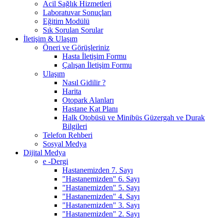
Acil Sağlık Hizmetleri
Laboratuvar Sonuçları
Eğitim Modülü
Sık Sorulan Sorular
İletişim & Ulaşım
Öneri ve Görüşleriniz
Hasta İletişim Formu
Çalışan İletişim Formu
Ulaşım
Nasıl Gidilir ?
Harita
Otopark Alanları
Hastane Kat Planı
Halk Otobüsü ve Minibüs Güzergah ve Durak
Bilgileri
Telefon Rehberi
Sosyal Medya
Dijital Medya
e -Dergi
Hastanemizden 7. Sayı
"Hastanemizden" 6. Sayı
"Hastanemizden" 5. Sayı
"Hastanemizden" 4. Sayı
"Hastanemizden" 3. Sayı
"Hastanemizden" 2. Sayı