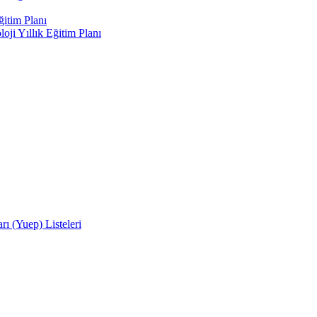
ğitim Planı
oji Yıllık Eğitim Planı
rı (Yuep) Listeleri