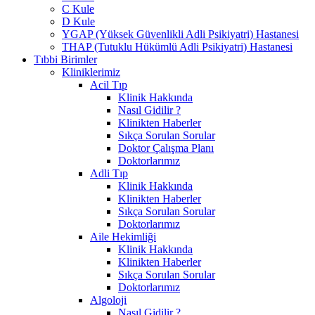
C Kule
D Kule
YGAP (Yüksek Güvenlikli Adli Psikiyatri) Hastanesi
THAP (Tutuklu Hükümlü Adli Psikiyatri) Hastanesi
Tıbbi Birimler
Kliniklerimiz
Acil Tıp
Klinik Hakkında
Nasıl Gidilir ?
Klinikten Haberler
Sıkça Sorulan Sorular
Doktor Çalışma Planı
Doktorlarımız
Adli Tıp
Klinik Hakkında
Klinikten Haberler
Sıkça Sorulan Sorular
Doktorlarımız
Aile Hekimliği
Klinik Hakkında
Klinikten Haberler
Sıkça Sorulan Sorular
Doktorlarımız
Algoloji
Nasıl Gidilir ?