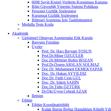
6698 Sayılı Kişisel Verilerin Korunması Kanunu
Bilgi Güvenliği Yönetim Sistemi Politikası
Personel Gizlilik Sözleşmesi
Kurumsal Gizlilik Sözleşmesi
Bilimsel Araştırma İzin Taahhütnamesi
Medulla Tesis Kodu
Akademik
Girişimsel Olmayan Araştırmalar Etik Kurulu
Başvuru Formları
Üyeler
Prof. Dr. Hacı Bayram TOSUN
Prof.Dr.Müge ÖZGÜLER
Doç.Dr.Mehmet Buğra BOZAN
Prof.Dr.Özgen ARSLAN SOLMAZ
Doç.Dr. Muhammed EKMEKYAPAR
Doç. Dr. Hakan AYYILDIZ
Doç.Dr. Fatih Cem GÜL
Doç. Dr. Şükrü ŞAHİN
Doç.Dr.Tülin ÖZTÜRK
Dr.Öğr.Üyesi Cebrail AZAR
İletişim
Eğitim
Eğitim Koordinatörlüğü
Kulak Burun Boğaz Hastalıkları Kliniği Yıll