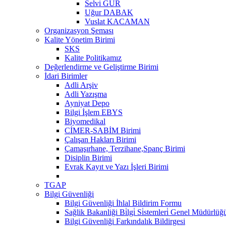
Selvi GÜR
Uğur DABAK
Vuslat KACAMAN
Organizasyon Şeması
Kalite Yönetim Birimi
SKS
Kalite Politikamız
Değerlendirme ve Geliştirme Birimi
İdari Birimler
Adli Arşiv
Adli Yazışma
Ayniyat Depo
Bilgi İşlem EBYS
Biyomedikal
CİMER-SABİM Birimi
Çalışan Hakları Birimi
Çamaşırhane, Terzihane,Spanç Birimi
Disiplin Birimi
Evrak Kayıt ve Yazı İşleri Birimi
TGAP
Bilgi Güvenliği
Bilgi Güvenliği İhlal Bildirim Formu
Sağlik Bakanliği Bi̇lgi̇ Si̇stemleri̇ Genel Müdürlüğü "
Bilgi Güvenliği Farkındalık Bildirgesi