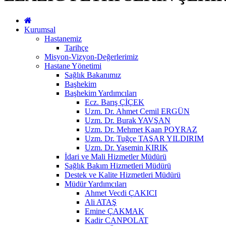
Kurumsal
Hastanemiz
Tarihçe
Misyon-Vizyon-Değerlerimiz
Hastane Yönetimi
Sağlık Bakanımız
Başhekim
Başhekim Yardımcıları
Ecz. Barış ÇİÇEK
Uzm. Dr. Ahmet Cemil ERGÜN
Uzm. Dr. Burak YAVŞAN
Uzm. Dr. Mehmet Kaan POYRAZ
Uzm. Dr. Tuğçe TAŞAR YILDIRIM
Uzm. Dr. Yasemin KIRIK
İdari ve Mali Hizmetler Müdürü
Sağlık Bakım Hizmetleri Müdürü
Destek ve Kalite Hizmetleri Müdürü
Müdür Yardımcıları
Ahmet Vecdi ÇAKICI
Ali ATAŞ
Emine ÇAKMAK
Kadir CANPOLAT