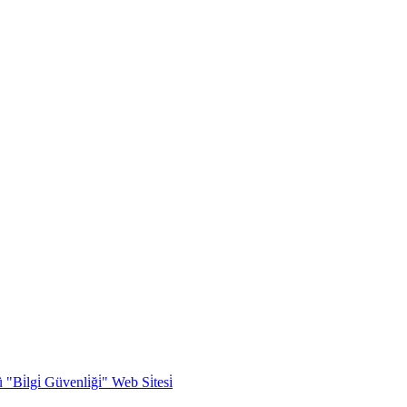
Bi̇lgi̇ Güvenli̇ği̇" Web Si̇tesi̇