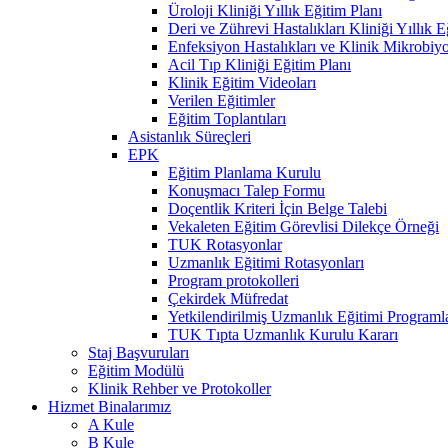
Üroloji Kliniği Yıllık Eğitim Planı
Deri ve Zührevi Hastalıkları Kliniği Yıllık E
Enfeksiyon Hastalıkları ve Klinik Mikrobiyol
Acil Tıp Kliniği Eğitim Planı
Klinik Eğitim Videoları
Verilen Eğitimler
Eğitim Toplantıları
Asistanlık Süreçleri
EPK
Eğitim Planlama Kurulu
Konuşmacı Talep Formu
Doçentlik Kriteri İçin Belge Talebi
Vekaleten Eğitim Görevlisi Dilekçe Örneği
TUK Rotasyonlar
Uzmanlık Eğitimi Rotasyonları
Program protokolleri
Çekirdek Müfredat
Yetkilendirilmiş Uzmanlık Eğitimi Programla
TUK Tıpta Uzmanlık Kurulu Kararı
Staj Başvuruları
Eğitim Modülü
Klinik Rehber ve Protokoller
Hizmet Binalarımız
A Kule
B Kule