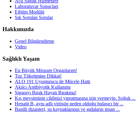
Acil Sağlık Hizmetleri
Laboratuvar Sonuçları
Eğitim Modülü
Sık Sorulan Sorular
Hakkımızda
Genel Bilgilendirme
Video
Sağlıklı Yaşam
En Büyük Mirasım Organlarım!
Tuz Tüketimine Dikkat!
ALO 191 Uyuşturucu ile Mücele Hattı
Akılcı Antibiyotik Kullanımı
Sigarayı Bırak Hayatı Bırakma!
Kış mevsiminin cildinizi yıpratmasına izin vermeyin. Soğuk ...
Hepatit B, aynı adlı virüsün neden olduğu bulaşıcı bir ...
Basilli dizanteri, su kaynaklarının ve gıdaların insan ...