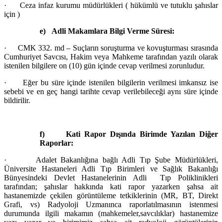
·
Ceza infaz kurumu müdürlükleri ( hükümlü ve tutuklu şahıslar
için )
e)
Adli Makamlara Bilgi Verme Süresi:
·
CMK 332. md – Suçların soruşturma ve kovuşturması sırasında
Cumhuriyet Savcısı, Hakim veya Mahkeme tarafından yazılı olarak
istenilen bilgilere on (10) gün içinde cevap verilmesi zorunludur.
·
Eğer bu süre içinde istenilen bilgilerin verilmesi imkansız ise
sebebi ve en geç hangi tarihte cevap verilebileceği aynı süre içinde
bildirilir.
f)
Kati Rapor Dışında Birimde Yazılan Diğer
Raporlar:
·
Adalet Bakanlığına bağlı Adli Tıp Şube Müdürlükleri,
Üniversite Hastaneleri Adli Tıp Birimleri ve Sağlık Bakanlığı
Bünyesindeki Devlet Hastanelerinin Adli Tıp Poliklinikleri
tarafından; şahıslar hakkında kati rapor yazarken şahsa ait
hastanemizde çekilen görüntüleme tetkiklerinin (MR, BT, Direkt
Grafi, vs) Radyoloji Uzmanınca raporlatılmasının istenmesi
durumunda ilgili makamın (mahkemeler,savcılıklar) hastanemize