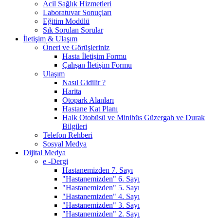
Acil Sağlık Hizmetleri
Laboratuvar Sonuçları
Eğitim Modülü
Sık Sorulan Sorular
İletişim & Ulaşım
Öneri ve Görüşleriniz
Hasta İletişim Formu
Çalışan İletişim Formu
Ulaşım
Nasıl Gidilir ?
Harita
Otopark Alanları
Hastane Kat Planı
Halk Otobüsü ve Minibüs Güzergah ve Durak
Bilgileri
Telefon Rehberi
Sosyal Medya
Dijital Medya
e -Dergi
Hastanemizden 7. Sayı
"Hastanemizden" 6. Sayı
"Hastanemizden" 5. Sayı
"Hastanemizden" 4. Sayı
"Hastanemizden" 3. Sayı
"Hastanemizden" 2. Sayı