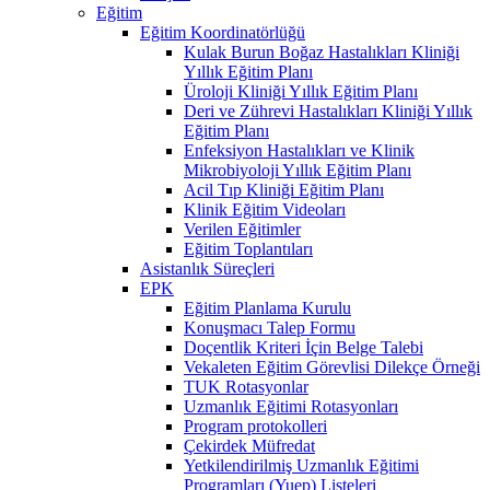
Eğitim
Eğitim Koordinatörlüğü
Kulak Burun Boğaz Hastalıkları Kliniği
Yıllık Eğitim Planı
Üroloji Kliniği Yıllık Eğitim Planı
Deri ve Zührevi Hastalıkları Kliniği Yıllık
Eğitim Planı
Enfeksiyon Hastalıkları ve Klinik
Mikrobiyoloji Yıllık Eğitim Planı
Acil Tıp Kliniği Eğitim Planı
Klinik Eğitim Videoları
Verilen Eğitimler
Eğitim Toplantıları
Asistanlık Süreçleri
EPK
Eğitim Planlama Kurulu
Konuşmacı Talep Formu
Doçentlik Kriteri İçin Belge Talebi
Vekaleten Eğitim Görevlisi Dilekçe Örneği
TUK Rotasyonlar
Uzmanlık Eğitimi Rotasyonları
Program protokolleri
Çekirdek Müfredat
Yetkilendirilmiş Uzmanlık Eğitimi
Programları (Yuep) Listeleri