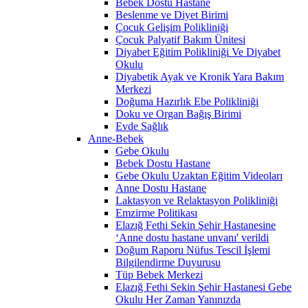
Bebek Dostu Hastane
Beslenme ve Diyet Birimi
Çocuk Gelişim Polikliniği
Çocuk Palyatif Bakım Ünitesi
Diyabet Eğitim Polikliniği Ve Diyabet
Okulu
Diyabetik Ayak ve Kronik Yara Bakım
Merkezi
Doğuma Hazırlık Ebe Polikliniği
Doku ve Organ Bağış Birimi
Evde Sağlık
Anne-Bebek
Gebe Okulu
Bebek Dostu Hastane
Gebe Okulu Uzaktan Eğitim Videoları
Anne Dostu Hastane
Laktasyon ve Relaktasyon Polikliniği
Emzirme Politikası
Elazığ Fethi Sekin Şehir Hastanesine
‘Anne dostu hastane unvanı' verildi
Doğum Raporu Nüfus Tescil İşlemi
Bilgilendirme Duyurusu
Tüp Bebek Merkezi
Elazığ Fethi Sekin Şehir Hastanesi Gebe
Okulu Her Zaman Yanınızda