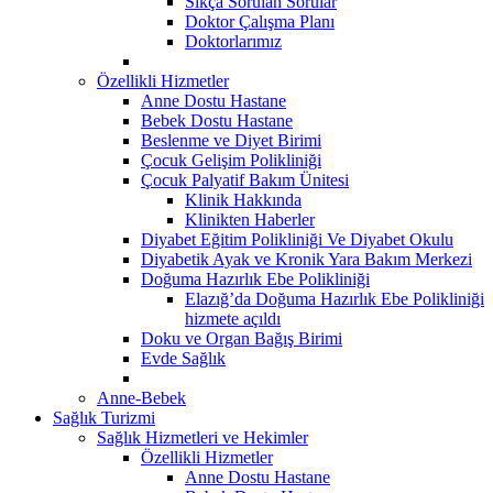
Sıkça Sorulan Sorular
Doktor Çalışma Planı
Doktorlarımız
Özellikli Hizmetler
Anne Dostu Hastane
Bebek Dostu Hastane
Beslenme ve Diyet Birimi
Çocuk Gelişim Polikliniği
Çocuk Palyatif Bakım Ünitesi
Klinik Hakkında
Klinikten Haberler
Diyabet Eğitim Polikliniği Ve Diyabet Okulu
Diyabetik Ayak ve Kronik Yara Bakım Merkezi
Doğuma Hazırlık Ebe Polikliniği
Elazığ’da Doğuma Hazırlık Ebe Polikliniği
hizmete açıldı
Doku ve Organ Bağış Birimi
Evde Sağlık
Anne-Bebek
Sağlık Turizmi
Sağlık Hizmetleri ve Hekimler
Özellikli Hizmetler
Anne Dostu Hastane