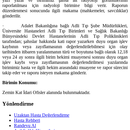
yazı yazar ve birimimiz şahsa ait radyoloji görüntülerinin
raporlatılması için radyoloji birimine bilgi verir. Raporun
düzenlenmesi sonucunda ilgili makama (mahkemeler, savcılıklar)
gönderilir.
·
Adalet Bakanlığına bağlı Adli Tıp Şube Müdürlükleri,
Üniversite Hastaneleri Adli Tıp Birimleri ve Sağlık Bakanlığı
Bünyesindeki Devlet Hastanelerinin Adli Tıp Poliklinikleri
tarafından; şahıslar hakkında kati rapor yazarken duyu organ işlev
kaybının veya zayıflamasının değerlendirilebilmesi için olay
tarihinden itibaren yaralanmanın türü ve boyutuna bağlı olarak 12,18
veya 24 ay sonra ilgili birim hekimi muayenesi sonrası duyu organ
işlev kaybı veya zayıflamasının değerlendirilmesi yazılarında
birimimiz hasta ve ilgili hekim arasındaki muayene ve rapor sürecini
takip eder ve raporu isteyen makama gönderir.
Birimin Konumu:
Zemin Kat İdari Ofisler alanında bulunmaktadır.
Yönlendirme
Uzaktan Hasta Değerlendirme
Hasta Rehberi
Randevu Al