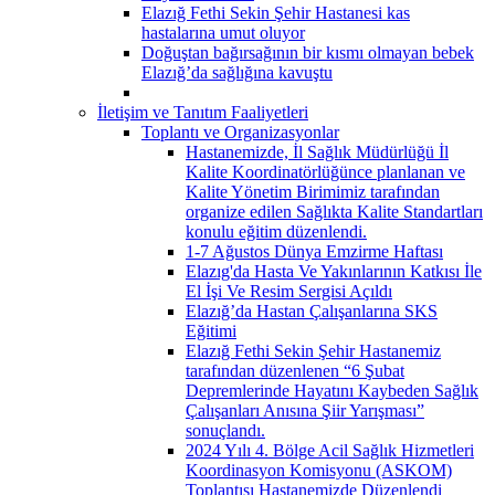
Elazığ Fethi Sekin Şehir Hastanesi kas
hastalarına umut oluyor
Doğuştan bağırsağının bir kısmı olmayan bebek
Elazığ’da sağlığına kavuştu
İletişim ve Tanıtım Faaliyetleri
Toplantı ve Organizasyonlar
Hastanemizde, İl Sağlık Müdürlüğü İl
Kalite Koordinatörlüğünce planlanan ve
Kalite Yönetim Birimimiz tarafından
organize edilen Sağlıkta Kalite Standartları
konulu eğitim düzenlendi.
1-7 Ağustos Dünya Emzirme Haftası
Elazıg'da Hasta Ve Yakınlarının Katkısı İle
El İşi Ve Resim Sergisi Açıldı
Elazığ’da Hastan Çalışanlarına SKS
Eğitimi
Elazığ Fethi Sekin Şehir Hastanemiz
tarafından düzenlenen “6 Şubat
Depremlerinde Hayatını Kaybeden Sağlık
Çalışanları Anısına Şiir Yarışması”
sonuçlandı.
2024 Yılı 4. Bölge Acil Sağlık Hizmetleri
Koordinasyon Komisyonu (ASKOM)
Toplantısı Hastanemizde Düzenlendi