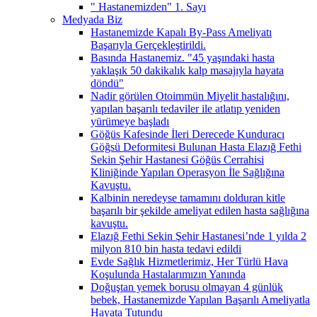
" Hastanemizden" 1. Sayı
Medyada Biz
Hastanemizde Kapalı By-Pass Ameliyatı
Başarıyla Gerçekleştirildi.
Basında Hastanemiz. "45 yaşındaki hasta
yaklaşık 50 dakikalık kalp masajıyla hayata
döndü"
Nadir görülen Otoimmün Miyelit hastalığını,
yapılan başarılı tedaviler ile atlatıp yeniden
yürümeye başladı
Göğüs Kafesinde İleri Derecede Kunduracı
Göğsü Deformitesi Bulunan Hasta Elazığ Fethi
Sekin Şehir Hastanesi Göğüs Cerrahisi
Kliniğinde Yapılan Operasyon İle Sağlığına
Kavuştu.
Kalbinin neredeyse tamamını dolduran kitle
başarılı bir şekilde ameliyat edilen hasta sağlığına
kavuştu.
Elazığ Fethi Sekin Şehir Hastanesi’nde 1 yılda 2
milyon 810 bin hasta tedavi edildi
Evde Sağlık Hizmetlerimiz, Her Türlü Hava
Koşulunda Hastalarımızın Yanında
Doğuştan yemek borusu olmayan 4 günlük
bebek, Hastanemizde Yapılan Başarılı Ameliyatla
Hayata Tutundu