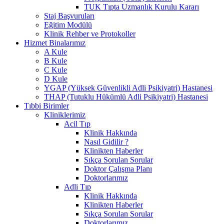
TUK Tıpta Uzmanlık Kurulu Kararı
Staj Başvuruları
Eğitim Modülü
Klinik Rehber ve Protokoller
Hizmet Binalarımız
A Kule
B Kule
C Kule
D Kule
YGAP (Yüksek Güvenlikli Adli Psikiyatri) Hastanesi
THAP (Tutuklu Hükümlü Adli Psikiyatri) Hastanesi
Tıbbi Birimler
Kliniklerimiz
Acil Tıp
Klinik Hakkında
Nasıl Gidilir ?
Klinikten Haberler
Sıkça Sorulan Sorular
Doktor Çalışma Planı
Doktorlarımız
Adli Tıp
Klinik Hakkında
Klinikten Haberler
Sıkça Sorulan Sorular
Doktorlarımız