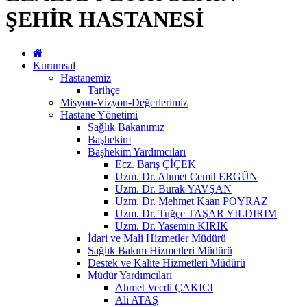
ŞEHİR HASTANESİ
Kurumsal
Hastanemiz
Tarihçe
Misyon-Vizyon-Değerlerimiz
Hastane Yönetimi
Sağlık Bakanımız
Başhekim
Başhekim Yardımcıları
Ecz. Barış ÇİÇEK
Uzm. Dr. Ahmet Cemil ERGÜN
Uzm. Dr. Burak YAVŞAN
Uzm. Dr. Mehmet Kaan POYRAZ
Uzm. Dr. Tuğçe TAŞAR YILDIRIM
Uzm. Dr. Yasemin KIRIK
İdari ve Mali Hizmetler Müdürü
Sağlık Bakım Hizmetleri Müdürü
Destek ve Kalite Hizmetleri Müdürü
Müdür Yardımcıları
Ahmet Vecdi ÇAKICI
Ali ATAŞ