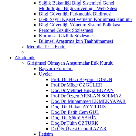
Sağlik Bakanliği Bi̇lgi̇ Si̇stemleri̇ Genel
Müdürlüğü "Bi̇lgi̇ Güvenli̇ği̇" Web Si̇tesi̇
Bilgi Güvenliği Farkındalık Bildirgesi
6698 Sayılı Kişisel Verilerin Korunması Kanunu
Bilgi Güvenliği Yönetim Sistemi Politikası
Personel Gizlilik Sözleşmesi
Kurumsal Gizlilik Sözleşmesi
Bilimsel Araştırma İzin Taahhütnamesi
Medulla Tesis Kodu
Akademik
Girişimsel Olmayan Araştırmalar Etik Kurulu
Başvuru Formları
Üyeler
Prof. Dr. Hacı Bayram TOSUN
Prof.Dr.Müge ÖZGÜLER
Doç.Dr.Mehmet Buğra BOZAN
Prof.Dr.Özgen ARSLAN SOLMAZ
Doç.Dr. Muhammed EKMEKYAPAR
Doç. Dr. Hakan AYYILDIZ
Doç.Dr. Fatih Cem GÜL
Doç. Dr. Şükrü ŞAHİN
Doç.Dr.Tülin ÖZTÜRK
Dr.Öğr.Üyesi Cebrail AZAR
İletişim