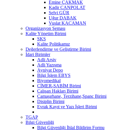
Emine ÇAKMAK
Kadir CANPOLAT
Selvi GÜR
Uğur DABAK
Vuslat KACAMAN
Organizasyon Şeması
Kalite Yönetim Birimi
SKS
Kalite Politikamız
Değerlendirme ve Geliştirme Birimi
İdari Birimler
Adli Arşiv
Adli Yazışma
Ayniyat Depo
Bilgi İşlem EBYS
Biyomedikal
CİMER-SABİM Birimi
Çalışan Hakları Birimi
Çamaşırhane, Terzihane,Spanç Birimi
Disiplin Birimi
Evrak Kayıt ve Yazı İşleri Birimi
TGAP
Bilgi Güvenliği
Bilgi Güvenliği İhlal Bildirim Formu