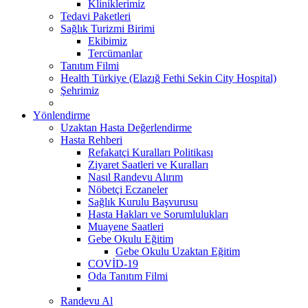
Kliniklerimiz
Tedavi Paketleri
Sağlık Turizmi Birimi
Ekibimiz
Tercümanlar
Tanıtım Filmi
Health Türkiye (Elazığ Fethi Sekin City Hospital)
Şehrimiz
Yönlendirme
Uzaktan Hasta Değerlendirme
Hasta Rehberi
Refakatçi Kuralları Politikası
Ziyaret Saatleri ve Kuralları
Nasıl Randevu Alırım
Nöbetçi Eczaneler
Sağlık Kurulu Başvurusu
Hasta Hakları ve Sorumlulukları
Muayene Saatleri
Gebe Okulu Eğitim
Gebe Okulu Uzaktan Eğitim
COVİD-19
Oda Tanıtım Filmi
Randevu Al