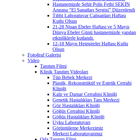
Hastanemizde Şehit Polis Fethi SEKİN
Anısına “El Sanatları Sergisi” Düzenlendi
Tıbbi Laboratuvar Çalışanları Haftası
Kutlu Olsun
21-28 Nisan Ebeler Haftası ve 5 Mayıs
Dünya Ebeler Günü hastanemizde yapılan
etkinliklerle kutlandı.
12-18 Mayıs Hemşireler Haftası Kutlu
Olsun
Fotoğraf Galerisi
Video
Tanıtım Filmi
Klinik Tanıtım Videoları
Tüp Bebek Merkezi
Plastik, Rekonstrüktif ve Estetik Cerrahi
Kliniği
Kalp ve Damar Cerrahisi Kliniği
Genetik Hastalıkları Tanı Merkezi
Göz Hastalıkları Kliniği
Göğüs Cerrahisi Kliniği
Göğüs Hastalıkları Kliniği
Uyku Laboratuvarı
Görüntüleme Merkezimiz
Merkezi Laboratuvarımız
Oda Tanıtım Filmi